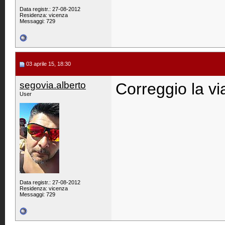
Data registr.: 27-08-2012
Residenza: vicenza
Messaggi: 729
03 aprile 15, 18:30
segovia.alberto
Correggio la 
User
Data registr.: 27-08-2012
Residenza: vicenza
Messaggi: 729