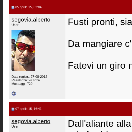
05 aprile 15, 02:04
segovia.alberto
Fusti pronti, s
User
Da mangiare c'è
Fatevi un giro 
Data registr.: 27-08-2012
Residenza: vicenza
Messaggi: 729
07 aprile 15, 16:41
segovia.alberto
Dall'aliante all
User