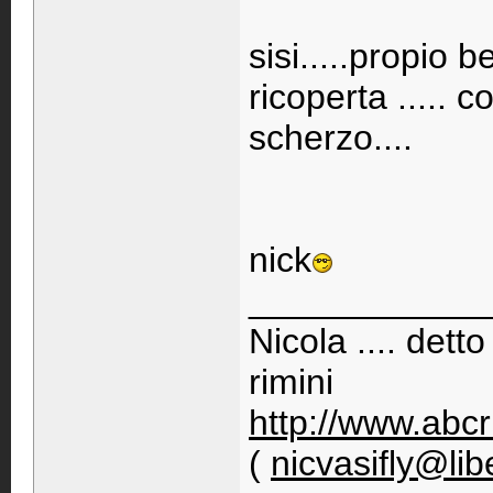
sisi.....propio b
ricoperta ..... 
scherzo....
nick
____________
Nicola .... detto
rimini
http://www.abcr
(
nicvasifly@libe