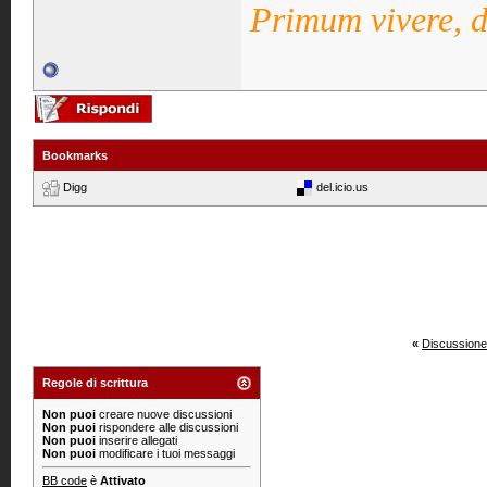
Primum vivere, d
Bookmarks
Digg
del.icio.us
«
Discussione
Regole di scrittura
Non puoi
creare nuove discussioni
Non puoi
rispondere alle discussioni
Non puoi
inserire allegati
Non puoi
modificare i tuoi messaggi
BB code
è
Attivato