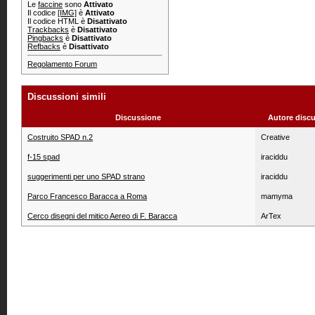
Le
faccine
sono
Attivato
Il codice
[IMG]
è
Attivato
Il codice HTML è
Disattivato
Trackbacks
è
Disattivato
Pingbacks
è
Disattivato
Refbacks
è
Disattivato
Regolamento Forum
Discussioni simili
Discussione
Autore disc
Costruito SPAD n.2
Creative
f-15 spad
iraciddu
suggerimenti per uno SPAD strano
iraciddu
Parco Francesco Baracca a Roma
mamyma
Cerco disegni del mitico Aereo di F. Baracca
ArTex