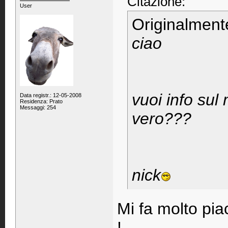
Citazione:
User
Originalment
ciao
vuoi info sul
Data registr.: 12-05-2008
Residenza: Prato
Messaggi: 254
vero???
nick
Mi fa molto pi
!