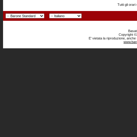
Tutti gli or
Basato
Copyright ©2
E' vietata la riproduzione, anche
www.baro