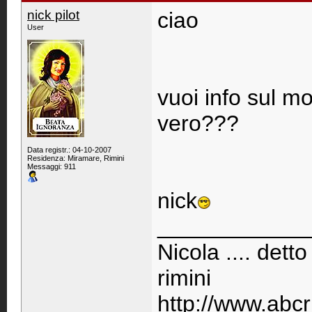
nick pilot
ciao
User
vuoi info sul mo
vero???
Data registr.: 04-10-2007
Residenza: Miramare, Rimini
Messaggi: 911
nick
____________
Nicola .... detto
rimini
http://www.abcr