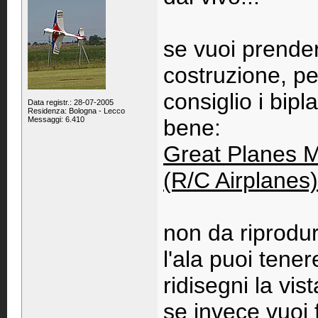
se vuoi prende
costruzione, pe
consiglio i bip
Data registr.: 28-07-2005
Residenza: Bologna - Lecco
Messaggi: 6.410
bene:
Great Planes M
(R/C Airplanes
non da riprodu
l'ala puoi tene
ridisegni la vist
se invece vuoi f