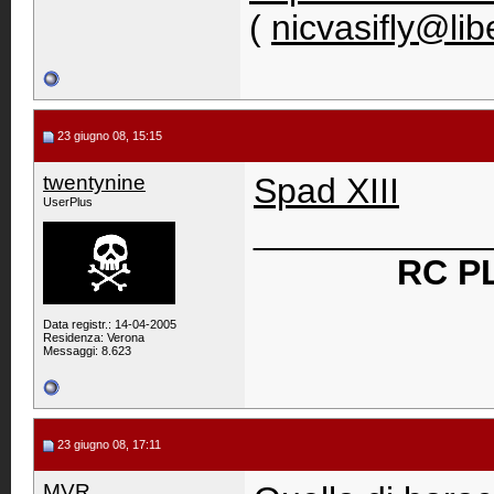
(
nicvasifly@libe
23 giugno 08, 15:15
twentynine
Spad XIII
UserPlus
____________
RC P
Data registr.: 14-04-2005
Residenza: Verona
Messaggi: 8.623
23 giugno 08, 17:11
MVR