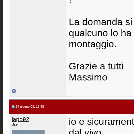
La domanda si r
qualcuno lo ha 
montaggio.
Grazie a tutti
Massimo
24 giugno 08, 18:58
lapo92
io e sicurament
User
dal vivo...