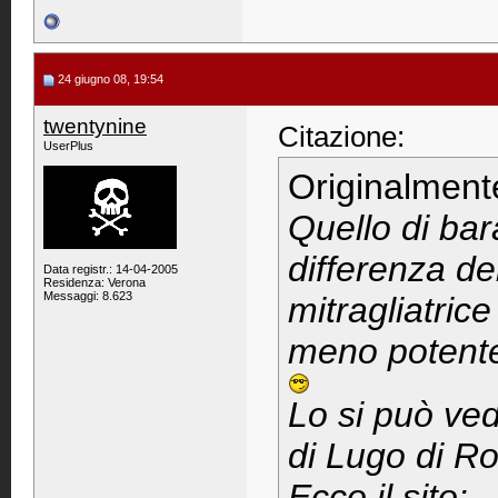
24 giugno 08, 19:54
twentynine
Citazione:
UserPlus
Originalment
Quello di ba
differenza de
Data registr.: 14-04-2005
Residenza: Verona
Messaggi: 8.623
mitragliatri
meno potente
Lo si può ve
di Lugo di R
Ecco il sito: