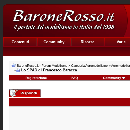
Contenuti
Community
Risorse
Varie
BaroneRosso.it - Forum Modellismo
>
Categoria Aeromodellismo
>
Aeromodellis
Lo SPAD di Francesco Baracca
Registrazione
FAQ
Community