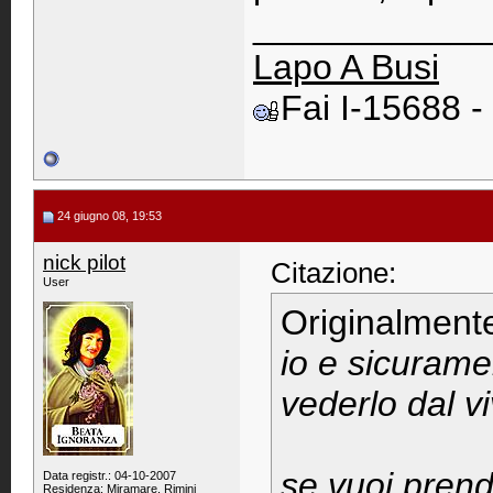
____________
Lapo A Busi
Fai I-15688 
24 giugno 08, 19:53
nick pilot
Citazione:
User
Originalment
io e sicurame
vederlo dal vi
se vuoi pren
Data registr.: 04-10-2007
Residenza: Miramare, Rimini