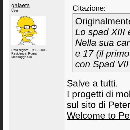
galaeta
Citazione:
User
Originalment
Lo spad XIII 
Nella sua car
Data registr.: 19-12-2005
e 17 (il primo
Residenza: Roma
Messaggi: 440
con Spad VII e
Salve a tutti.
I progetti di mol
sul sito di Pete
Welcome to Pe