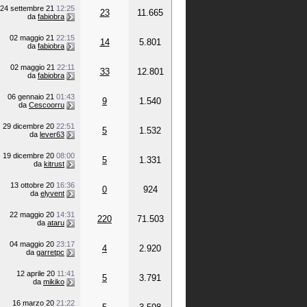
24 settembre 21
12:25
23
11.665
da
fabiobra
02 maggio 21
22:15
14
5.801
da
fabiobra
02 maggio 21
22:11
33
12.801
da
fabiobra
06 gennaio 21
01:43
9
1.540
da
Cescoorru
29 dicembre 20
22:51
5
1.532
da
lever63
19 dicembre 20
08:00
5
1.331
da
kitrust
13 ottobre 20
16:36
0
924
da
elyvent
22 maggio 20
14:31
220
71.503
da
ataru
04 maggio 20
23:17
4
2.920
da
garretpc
12 aprile 20
11:41
5
3.791
da
mikiko
16 marzo 20
21:22