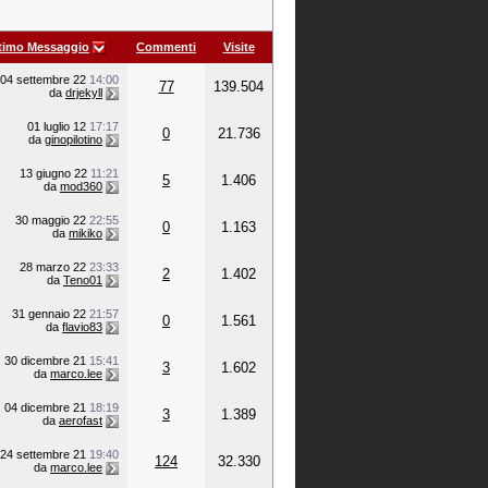
timo Messaggio
Commenti
Visite
04 settembre 22
14:00
77
139.504
da
drjekyll
01 luglio 12
17:17
0
21.736
da
ginopilotino
13 giugno 22
11:21
5
1.406
da
mod360
30 maggio 22
22:55
0
1.163
da
mikiko
28 marzo 22
23:33
2
1.402
da
Teno01
31 gennaio 22
21:57
0
1.561
da
flavio83
30 dicembre 21
15:41
3
1.602
da
marco.lee
04 dicembre 21
18:19
3
1.389
da
aerofast
24 settembre 21
19:40
124
32.330
da
marco.lee