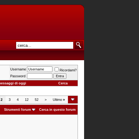
Username
Ricordami?
Password
messaggi di oggi
Cerca
2
3
4
12
52
>
Ultimo
»
Strumenti forum
Cerca in questo forum