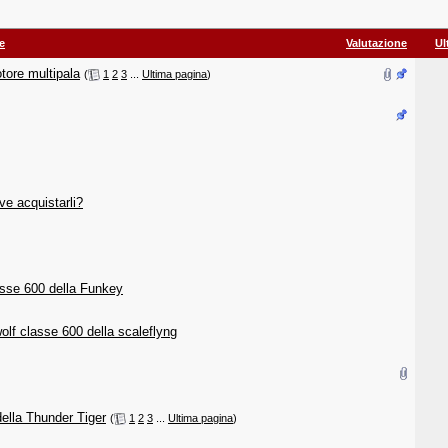
e
Valutazione
Ul
tore multipala
‎
(
1
2
3
...
Ultima pagina
)
ve acquistarli?
asse 600 della Funkey
olf classe 600 della scaleflyng
ella Thunder Tiger
‎
(
1
2
3
...
Ultima pagina
)