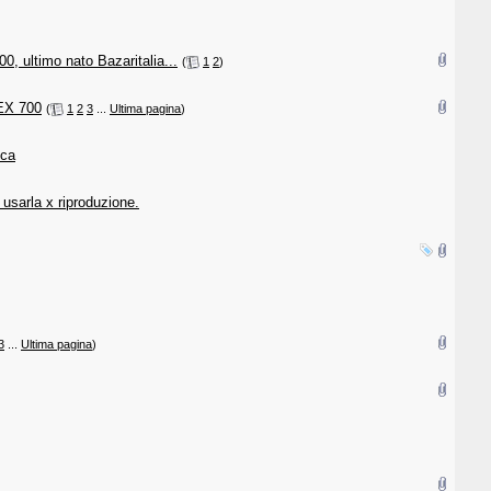
0, ultimo nato Bazaritalia...
‎
(
1
2
)
REX 700
‎
(
1
2
3
...
Ultima pagina
)
ica
 usarla x riproduzione.
3
...
Ultima pagina
)