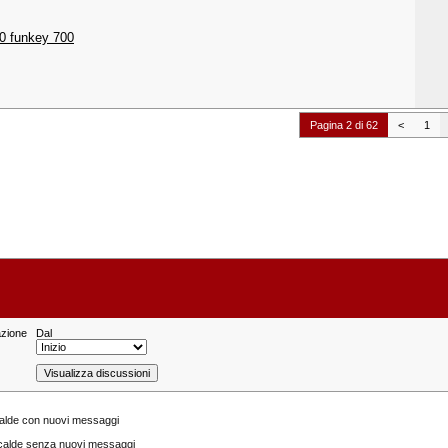
00 funkey 700
Pagina 2 di 62
<
1
azione
Dal
calde con nuovi messaggi
calde senza nuovi messaggi