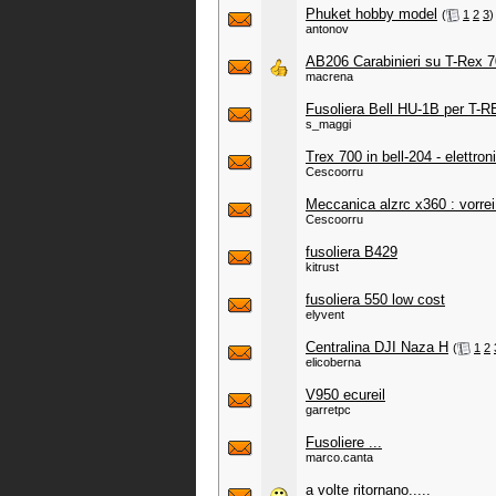
Phuket hobby model
‎
(
1
2
3
)
antonov
AB206 Carabinieri su T-Rex 70
macrena
Fusoliera Bell HU-1B per T-
s_maggi
Trex 700 in bell-204 - elettron
Cescoorru
Meccanica alzrc x360 : vorrei
Cescoorru
fusoliera B429
kitrust
fusoliera 550 low cost
elyvent
Centralina DJI Naza H
‎
(
1
2
elicoberna
V950 ecureil
garretpc
Fusoliere ...
marco.canta
a volte ritornano.....