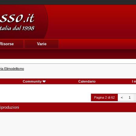
Risorse
Varie
ia Elimodellismo
Community
Calendario
I 
Pagina 2 di 62
<
1
iproduzioni