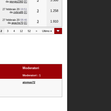
5
3.508
da
giorgio2360
27 febbraio 20
19:51
3
1.258
da
zebra86
27 febbraio 20
08:46
3
1.910
da
apache70
2
3
4
12
52
>
Ultimo
»
Moderatori
Moderatori : 1
atomas72