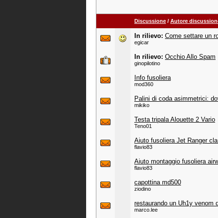
Discussione
/
Autore discussion
In rilievo:
Come settare un ro
egicar
In rilievo:
Occhio Allo Spam
ginopilotino
Info fusoliera
mod360
Palini di coda asimmetrici: do
mikiko
Testa tripala Alouette 2 Vario
Teno01
Aiuto fusoliera Jet Ranger cl
flavio83
Aiuto montaggio fusoliera airw
flavio83
capottina md500
ziodino
restaurando un Uh1y venom d
marco.lee