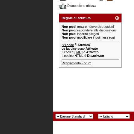
Discussione chiusa
Regole di scrittura
Non puoi
creare nuove discussioni
Non puoi
rispondere alle discussioni
Non puoi
inserire allegati
Non puoi
modificare i tuoi messaggi
BB code
è
Attivato
Le
faccine
sono
Attivato
Il codice
[IMG]
è
Attivato
Il codice HTML è
Disattivato
Regolamento Forum