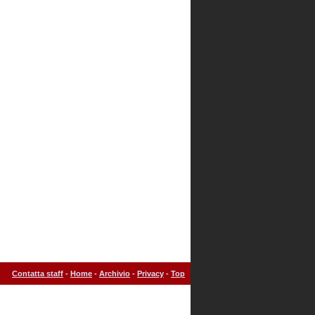
Contatta staff
-
Home
-
Archivio
-
Privacy
-
Top