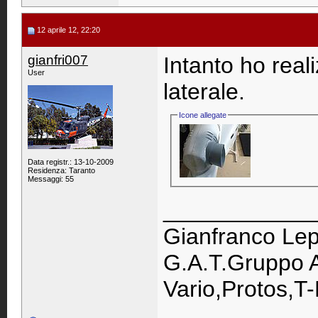
12 aprile 12, 22:20
gianfri007
Intanto ho reali
User
laterale.
Icone allegate
Data registr.: 13-10-2009
Residenza: Taranto
Messaggi: 55
____________
Gianfranco Lep
G.A.T.Gruppo A
Vario,Protos,T