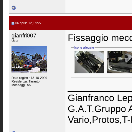
06 aprile 12, 09:27
gianfri007
Fissaggio mecc
User
Icone allegate
Data registr.: 13-10-2009
Residenza: Taranto
____________
Messaggi: 55
Gianfranco Lep
G.A.T.Gruppo A
Vario,Protos,T