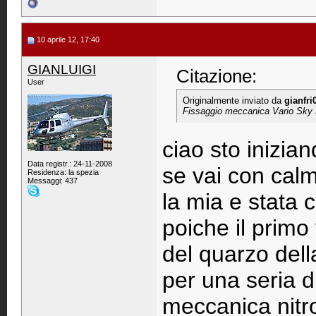
10 aprile 12, 17:40
GIANLUIGI
Citazione:
User
Originalmente inviato da
gianfri
Fissaggio meccanica Vario Sky 
ciao sto inizian
Data registr.: 24-11-2008
se vai con calm
Residenza: la spezia
Messaggi: 437
la mia e stata 
poiche il primo
del quarzo dell
per una seria di
meccanica nitro