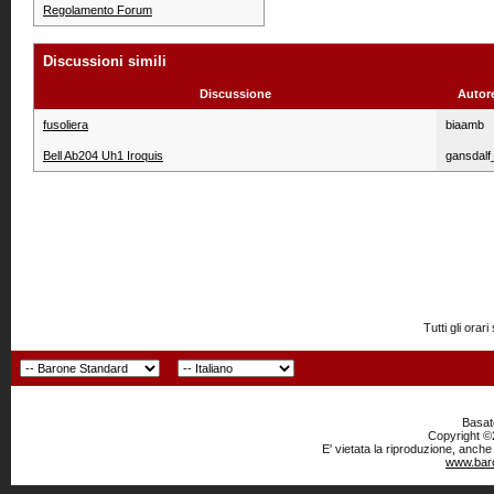
Regolamento Forum
Discussioni simili
Discussione
Autor
fusoliera
biaamb
Bell Ab204 Uh1 Iroquis
gansdalf
Tutti gli or
Basato
Copyright ©2
E' vietata la riproduzione, anche
www.baro