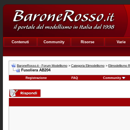
Contenuti
Community
Risorse
Varie
BaroneRosso.it - Forum Modellismo
>
Categoria Elimodellismo
>
Elimodellismo R
Fusoliera AB204
Registrazione
FAQ
Community