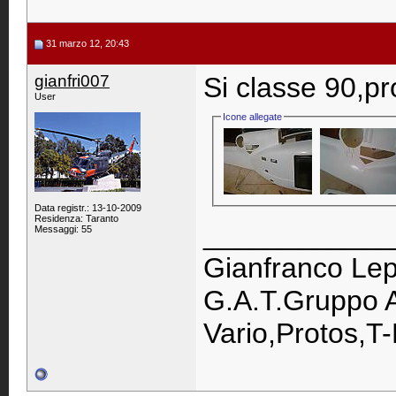
31 marzo 12, 20:43
gianfri007
Si classe 90,pr
User
Icone allegate
Data registr.: 13-10-2009
Residenza: Taranto
____________
Messaggi: 55
Gianfranco Lep
G.A.T.Gruppo A
Vario,Protos,T