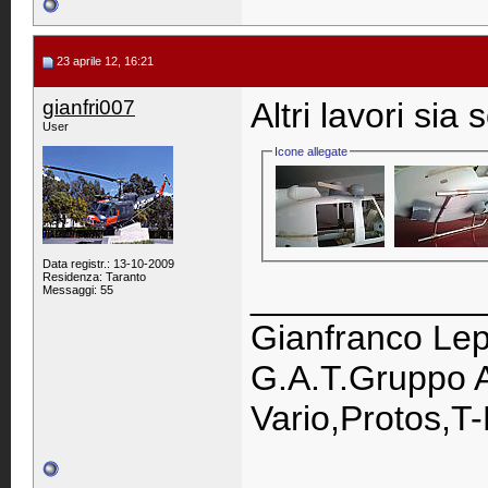
23 aprile 12, 16:21
gianfri007
Altri lavori sia 
User
Icone allegate
Data registr.: 13-10-2009
Residenza: Taranto
____________
Messaggi: 55
Gianfranco Lep
G.A.T.Gruppo A
Vario,Protos,T