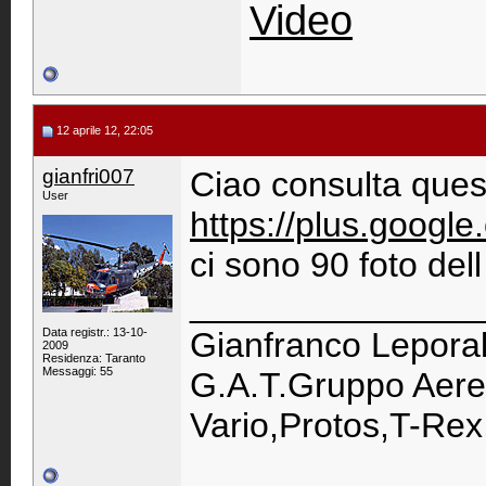
Video
12 aprile 12, 22:05
gianfri007
Ciao consulta ques
User
https://plus.goog
ci sono 90 foto del
_______________
Data registr.: 13-10-
Gianfranco Lepora
2009
Residenza: Taranto
Messaggi: 55
G.A.T.Gruppo Aereo
Vario,Protos,T-Rex