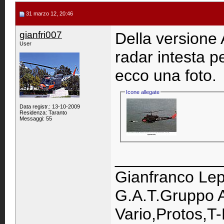
31 marzo 12, 20:46
gianfri007
Della versione
User
radar intesta pe
ecco una foto.
Icone allegate
Data registr.: 13-10-2009
Residenza: Taranto
Messaggi: 55
____________
Gianfranco Lep
G.A.T.Gruppo A
Vario,Protos,T