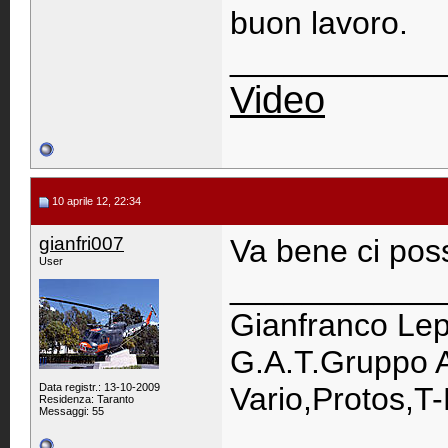
buon lavoro.
____________
Video
10 aprile 12, 22:34
gianfri007
Va bene ci pos
User
____________
Gianfranco Lep
G.A.T.Gruppo A
Data registr.: 13-10-2009
Vario,Protos,T
Residenza: Taranto
Messaggi: 55