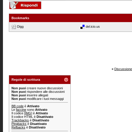
Bookmarks
Digg
del.icio.us
«
Discussione
Regole di scrittura
Non puoi
creare nuove discussioni
Non puoi
rispondere alle discussioni
Non puoi
inserire allegati
Non puoi
modificare i tuoi messaggi
BB code
è
Attivato
Le
faccine
sono
Attivato
Il codice
[IMG]
è
Attivato
Il codice HTML è
Disattivato
Trackbacks
è
Disattivato
Pingbacks
è
Disattivato
Refbacks
è
Disattivato