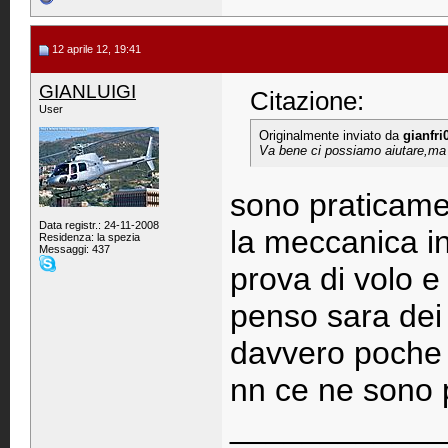
12 aprile 12, 19:41
GIANLUIGI
Citazione:
User
Originalmente inviato da
gianfri
Va bene ci possiamo aiutare,ma 
sono praticamen
Data registr.: 24-11-2008
la meccanica in
Residenza: la spezia
Messaggi: 437
prova di volo e
penso sara dei 
davvero poche 
nn ce ne sono p
____________