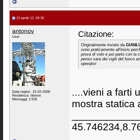
13 aprile 12, 09:30
antonov
Citazione:
User
Originalmente inviato da
GIANLU
sono praticamente all'inizio perc
prova di volo e poi parto con la 
penso sara dei vigili del fuoco 
operativi
....vieni a fart
Data registr.: 15-02-2008
Residenza: Varese
Messaggi: 2.635
mostra statica 
____________
45.746234,8.7