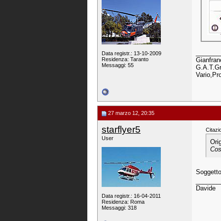
_______
Data registr.: 13-10-2009
Gianfran
Residenza: Taranto
Messaggi: 55
G.A.T.Gr
Vario,Pr
27 marzo 12, 20:35
starflyer5
Citazi
User
Ori
Cos
Soggetto
_______
Davide
Data registr.: 16-04-2011
Residenza: Roma
Messaggi: 318