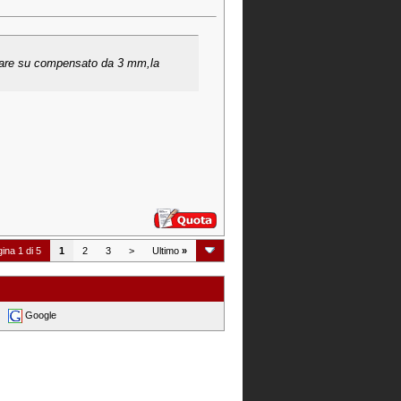
agliare su compensato da 3 mm,la
ina 1 di 5
1
2
3
>
Ultimo
»
Google