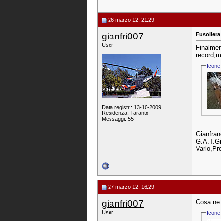
26 marzo 12, 21:29
gianfri007
Fusolier
User
Finalmen
record,mi
Icone 
Data registr.: 13-10-2009
Residenza: Taranto
Messaggi: 55
_______
Gianfran
G.A.T.Gr
Vario,Pr
27 marzo 12, 16:29
gianfri007
Cosa ne 
User
Icone 