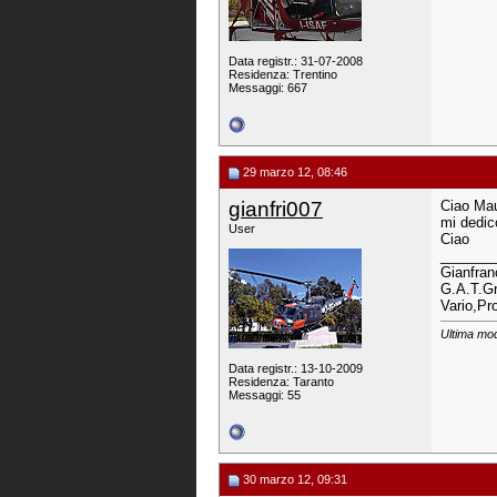
Data registr.: 31-07-2008
Residenza: Trentino
Messaggi: 667
29 marzo 12, 08:46
gianfri007
Ciao Mau
mi dedico
User
Ciao
_______
Gianfran
G.A.T.Gr
Vario,Pr
Ultima mod
Data registr.: 13-10-2009
Residenza: Taranto
Messaggi: 55
30 marzo 12, 09:31