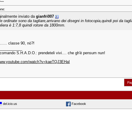
...
one:
ginalmente inviato da
gianfri007
le ordinate sono da tagliare,arrivano dei disegni in fotocopia,quindi poi da t
oliera è 1:7,8 quindi rotore da 1800mm.
....... classe 90, nò?!
___________
 comando S.H.A.D.O.: prendeteli vivi.... che gh'è pensum nun!
/www.youtube.com/watch?v=kaeTQJ3EHaI
Pag
del.icio.us
Facebook