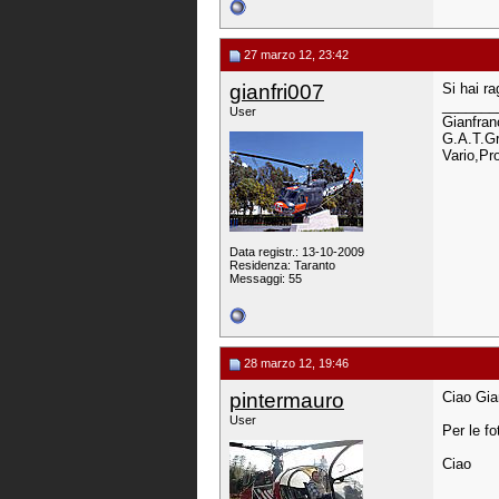
27 marzo 12, 23:42
gianfri007
Si hai r
_______
User
Gianfran
G.A.T.Gr
Vario,Pr
Data registr.: 13-10-2009
Residenza: Taranto
Messaggi: 55
28 marzo 12, 19:46
pintermauro
Ciao Gian
User
Per le f
Ciao