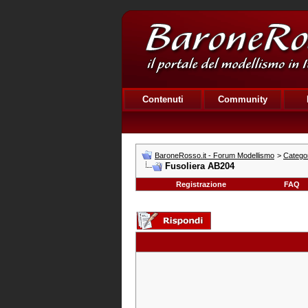
Contenuti
Community
BaroneRosso.it - Forum Modellismo
>
Categor
Fusoliera AB204
Registrazione
FAQ