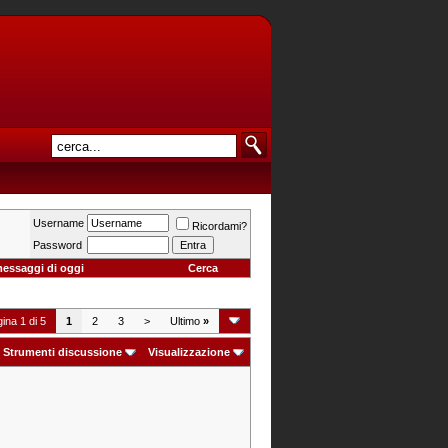
Username
Ricordami?
Password
messaggi di oggi
Cerca
ina 1 di 5
1
2
3
>
Ultimo
»
Strumenti discussione
Visualizzazione