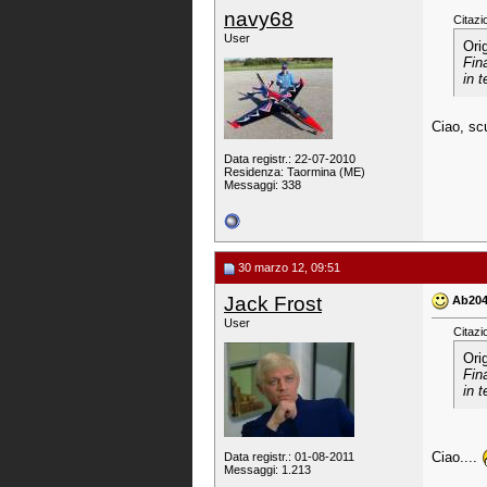
navy68
Citazi
User
Ori
Fin
in 
Ciao, scu
Data registr.: 22-07-2010
Residenza: Taormina (ME)
Messaggi: 338
30 marzo 12, 09:51
Jack Frost
Ab20
User
Citazi
Ori
Fin
in 
Ciao....
Data registr.: 01-08-2011
Messaggi: 1.213