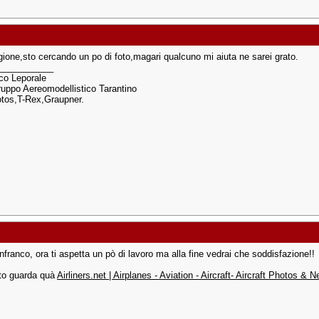
agione,sto cercando un po di foto,magari qualcuno mi aiuta ne sarei grato.
___________
co Leporale
uppo Aereomodellistico Tarantino
otos,T-Rex,Graupner.
franco, ora ti aspetta un pò di lavoro ma alla fine vedrai che soddisfazione!!
oto guarda quà
Airliners.net | Airplanes - Aviation - Aircraft- Aircraft Photos & 