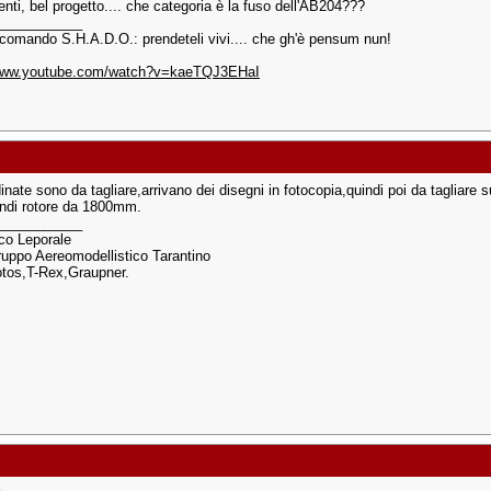
nti, bel progetto.... che categoria è la fuso dell'AB204???
___________
 comando S.H.A.D.O.: prendeteli vivi.... che gh'è pensum nun!
/www.youtube.com/watch?v=kaeTQJ3EHaI
dinate sono da tagliare,arrivano dei disegni in fotocopia,quindi poi da tagliar
indi rotore da 1800mm.
___________
co Leporale
uppo Aereomodellistico Tarantino
otos,T-Rex,Graupner.