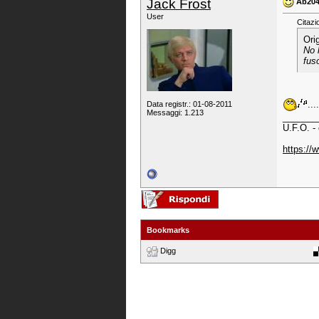
Jack Frost
Ab204.
User
Citazi
Ori
No 
fus
...
Data registr.: 01-08-2011
Messaggi: 1.213
_______
U.F.O. -
https:/
Bookmarks
Digg