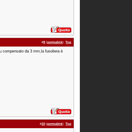
#
9
(
permalink
)
Top
e su compensato da 3 mm,la fusoliera è
#
10
(
permalink
)
Top