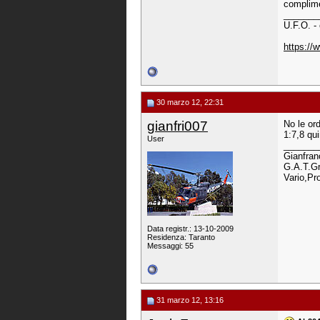
complime
_______
U.F.O. -
https:/
30 marzo 12, 22:31
gianfri007
No le or
1:7,8 qu
User
_______
Gianfran
G.A.T.Gr
Vario,Pr
Data registr.: 13-10-2009
Residenza: Taranto
Messaggi: 55
31 marzo 12, 13:16