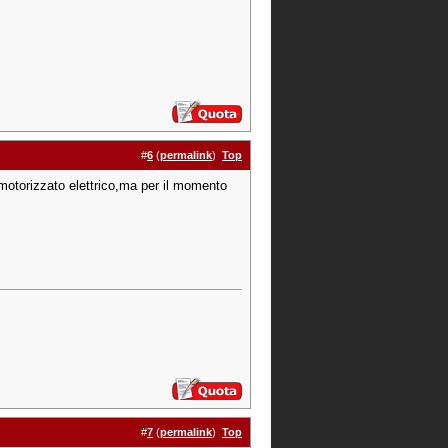
#
6
(
permalink
)
Top
motorizzato elettrico,ma per il momento
#
7
(
permalink
)
Top