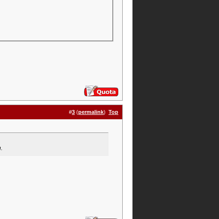
#
3
(
permalink
)
Top
m.