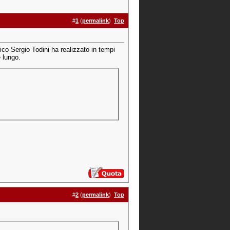
#
1
(
permalink
)
Top
ico Sergio Todini ha realizzato in tempi
è lungo.
#
2
(
permalink
)
Top