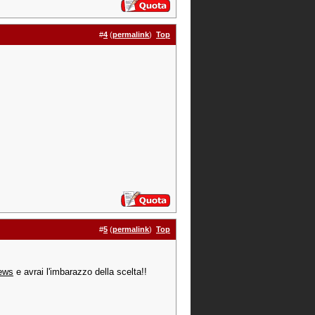
#
4
(
permalink
)
Top
#
5
(
permalink
)
Top
News
e avrai l'imbarazzo della scelta!!