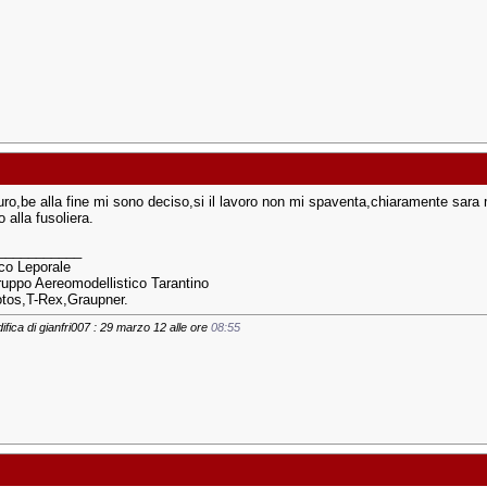
ro,be alla fine mi sono deciso,si il lavoro non mi spaventa,chiaramente sara 
 alla fusoliera.
___________
co Leporale
uppo Aereomodellistico Tarantino
otos,T-Rex,Graupner.
ifica di gianfri007 : 29 marzo 12 alle ore
08:55