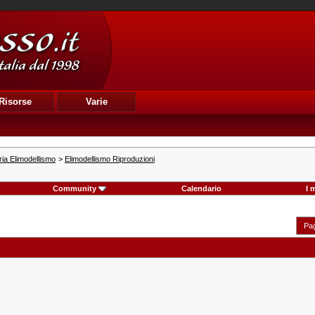
Risorse
Varie
ia Elimodellismo
>
Elimodellismo Riproduzioni
Community
Calendario
I 
Pag