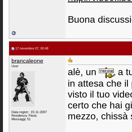
Buona discussio
17 novembre 07, 00:48
brancaleone
User
alè, un
a tu
in attesa che i
visto il tuo vi
certo che hai 
Data registr.: 15-11-2007
mezzo, chissà s
Residenza: Pavia
Messaggi: 51