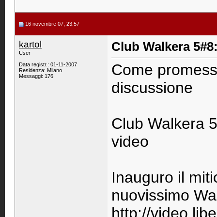
16 novembre 07, 23:57
kartol
Club Walkera 5#8: 
User
Come promesso 
Data registr.: 01-11-2007
Residenza: Milano
Messaggi: 176
discussione
Club Walkera 5#8
video
Inauguro il miti
nuovissimo Wal
http://video.li