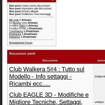
Non puoi
creare nuove discussioni
Non puoi
rispondere alle discussioni
Non puoi
inserire allegati
Non puoi
modificare i tuoi messaggi
BB code
è
Attivato
Le
faccine
sono
Attivato
Il codice
[IMG]
è
Attivato
Il codice HTML è
Disattivato
Trackbacks
è
Disattivato
Pingbacks
è
Disattivato
Refbacks
è
Disattivato
Regolamento Forum
Discussioni simili
Discussione
Autor
Club Walkera 5#4 : Tutto sul
Modello - Info settaggi -
Giulianot
Ricambi ecc.....
Club EAGLE 3D - Modifiche e
Migliore Tecniche, Settaggi,
umbpan