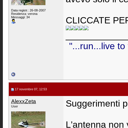
Data registr.: 26-08-2007
Residenza: verona
CLICCATE PE
Messaggi: 34
____________
"...run...live to
17 novembre 07, 12:53
AlexxZeta
Suggerimenti pe
User
L'antenna non