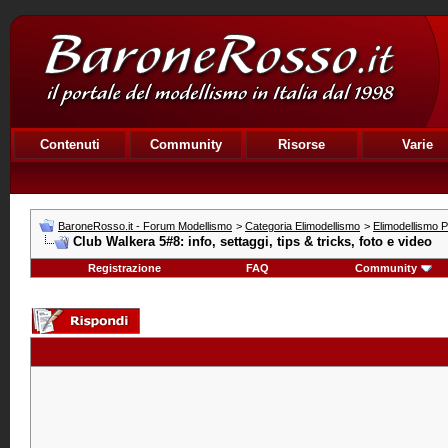
Contenuti
Community
Risorse
Varie
BaroneRosso.it - Forum Modellismo
>
Categoria Elimodellismo
>
Elimodellismo Pr
Club Walkera 5#8: info, settaggi, tips & tricks, foto e video
Registrazione
FAQ
Community