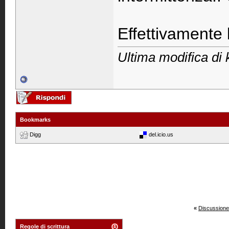
Effettivamente 
Ultima modifica di 
Bookmarks
Digg
del.icio.us
«
Discussione
Regole di scrittura