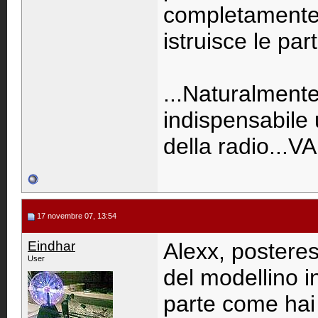
completamente,
istruisce le part
...Naturalmente
indispensabile u
della radio...
17 novembre 07, 13:54
Eindhar
Alexx, posterest
User
del modellino 
parte come hai