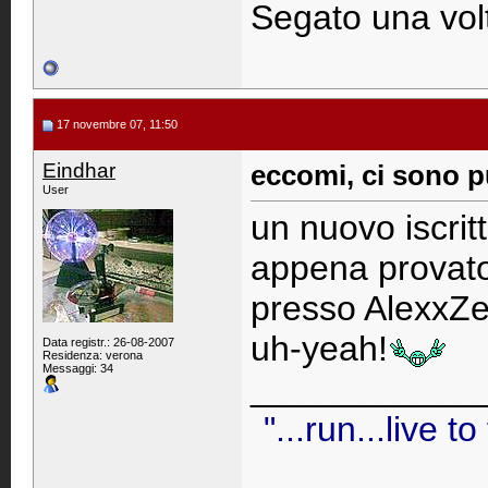
Segato una volt
17 novembre 07, 11:50
Eindhar
eccomi, ci sono p
User
un nuovo iscrit
appena provato
presso AlexxZe
uh-yeah!
Data registr.: 26-08-2007
Residenza: verona
Messaggi: 34
____________
"...run...live to