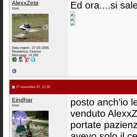
AlexxZeta
Ed ora....si sale
User
Data registr.: 27-03-2005
Residenza: Firenze
Messaggi: 14.280
17 novembre 07, 12:35
Eindhar
posto anch'io le
User
venduto AlexxZ
portate pazienz
avevo solo il c