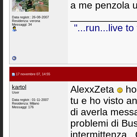
a me penzola un
____________
Data registr.: 26-08-2007
Residenza: verona
"...run...live to
Messaggi: 34
17 novembre 07, 14:55
kartol
AlexxZeta
ho
User
tu e ho visto an
Data registr.: 01-11-2007
Residenza: Milano
Messaggi: 176
di averla messa
problemi di Bu
intermittenza.