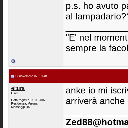
p.s. ho avuto pa
al lampadario?
____________
"E' nel momento
sempre la facolt
17 novembre 07, 10:48
eltura
anke io mi iscr
User
arriverà anche 
Data registr.: 07-11-2007
Residenza: Verona
Messaggi: 45
____________
Zed88@hotmai