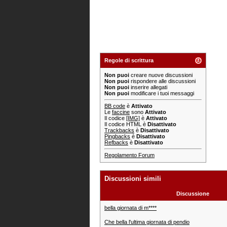
Regole di scrittura
Non puoi
creare nuove discussioni
Non puoi
rispondere alle discussioni
Non puoi
inserire allegati
Non puoi
modificare i tuoi messaggi
BB code
è
Attivato
Le
faccine
sono
Attivato
Il codice
[IMG]
è
Attivato
Il codice HTML è
Disattivato
Trackbacks
è
Disattivato
Pingbacks
è
Disattivato
Refbacks
è
Disattivato
Regolamento Forum
Discussioni simili
Discussione
bella giornata di m****
Che bella l'ultima giornata di pendio