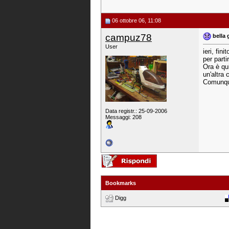
06 ottobre 06, 11:08
campuz78
bella 
User
ieri, fin
per parti
Ora è qui
un'altra 
Comunque
Data registr.: 25-09-2006
Messaggi: 208
Bookmarks
Digg