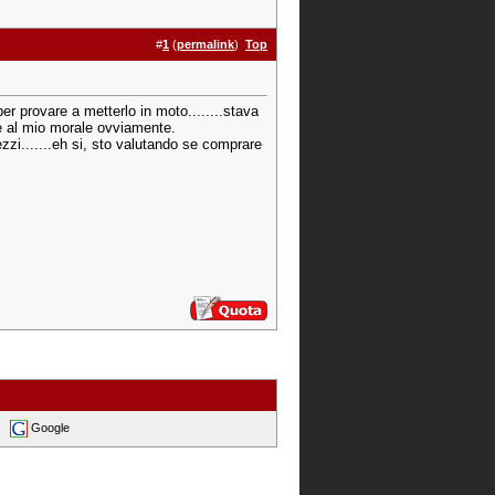
#
1
(
permalink
)
Top
o per provare a metterlo in moto........stava
eme al mio morale ovviamente.
ezzi.......eh si, sto valutando se comprare
Google