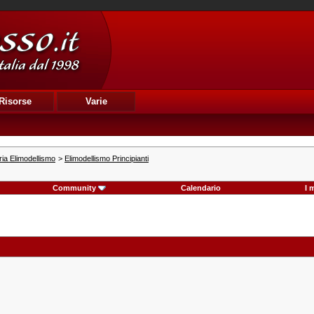
Risorse
Varie
ia Elimodellismo
>
Elimodellismo Principianti
Community
Calendario
I 