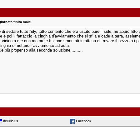
giornata finita male
ito di settare tutto l'ely, tutto contento che era uscito pure il sole, ne approffitt
re e poi il fattaccio la cinghia d'avviamento che si sfila e cade a terra, assi
 vicino a me con motore e frizione smontati in attesa di trovare il pezzo o i p
cinghia o metterci l'avviamento ad asta.
 più propenso alla seconda soluzione..........
del.icio.us
Facebook