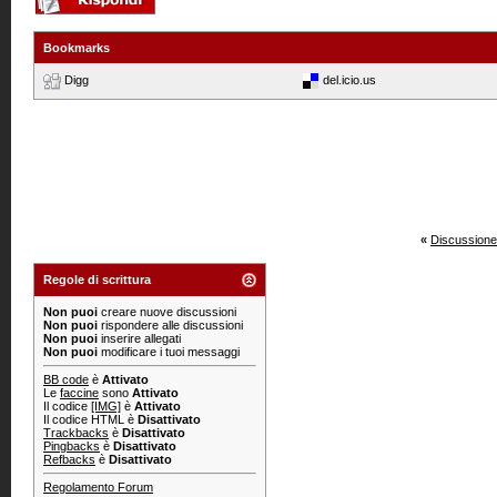
Bookmarks
Digg
del.icio.us
«
Discussione
Regole di scrittura
Non puoi
creare nuove discussioni
Non puoi
rispondere alle discussioni
Non puoi
inserire allegati
Non puoi
modificare i tuoi messaggi
BB code
è
Attivato
Le
faccine
sono
Attivato
Il codice
[IMG]
è
Attivato
Il codice HTML è
Disattivato
Trackbacks
è
Disattivato
Pingbacks
è
Disattivato
Refbacks
è
Disattivato
Regolamento Forum