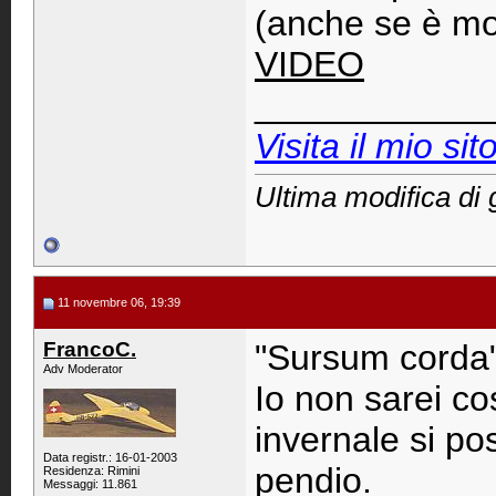
(anche se è mol
VIDEO
____________
Visita il mio sito
Ultima modifica di
11 novembre 06, 19:39
FrancoC.
"Sursum corda"
Adv Moderator
Io non sarei co
invernale si po
Data registr.: 16-01-2003
pendio.
Residenza: Rimini
Messaggi: 11.861