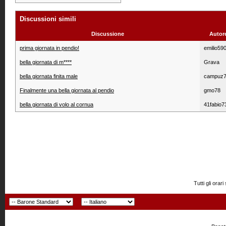
Discussioni simili
Discussione
Autor
prima giornata in pendio!
emilio59
bella giornata di m****
Grava
bella giornata finita male
campuz
Finalmente una bella giornata al pendio
gmo78
bella giornata di volo al cornua
41fabio7
Tutti gli or