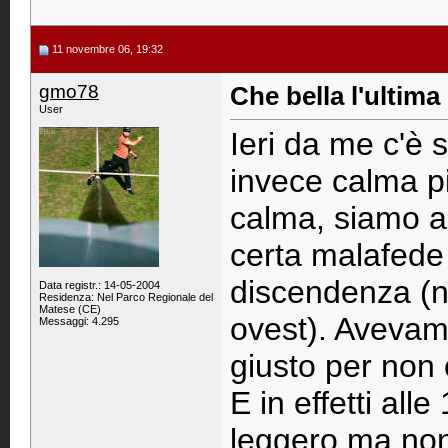
11 novembre 06, 19:32
gmo78
Che bella l'ultima
User
Ieri da me c'è 
invece calma pi
calma, siamo a
certa malafede 
discendenza (ne
Data registr.: 14-05-2004
Residenza: Nel Parco Regionale del
Matese (CE)
ovest). Avevamo
Messaggi: 4.295
giusto per non 
E in effetti alle
leggero ma non 