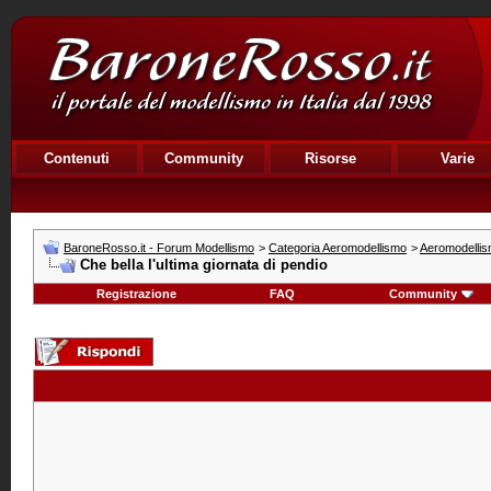
Contenuti
Community
Risorse
Varie
BaroneRosso.it - Forum Modellismo
>
Categoria Aeromodellismo
>
Aeromodellism
Che bella l'ultima giornata di pendio
Registrazione
FAQ
Community