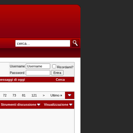
Username
Ricordami?
Password
messaggi di oggi
Cerca
72
73
81
121
>
Ultimo
»
Strumenti discussione
Visualizzazione