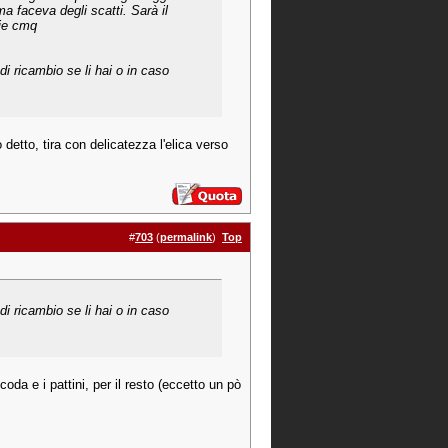
a faceva degli scatti. Sarà il
zie cmq
di ricambio se li hai o in caso
detto, tira con delicatezza l'elica verso
#
703
(
permalink
)
Top
di ricambio se li hai o in caso
coda e i pattini, per il resto (eccetto un pò