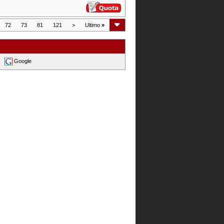
72
73
81
121
>
Ultimo
»
Google