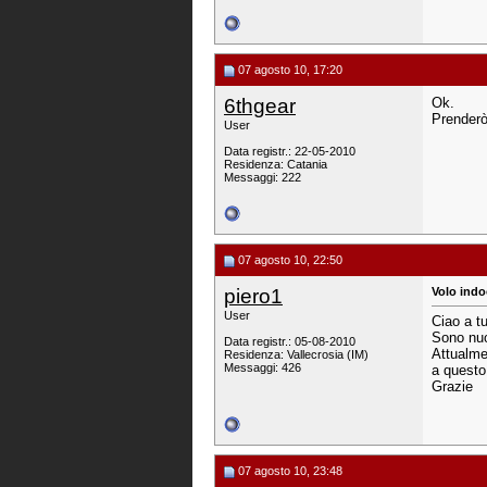
07 agosto 10, 17:20
6thgear
Ok.
Prenderò
User
Data registr.: 22-05-2010
Residenza: Catania
Messaggi: 222
07 agosto 10, 22:50
piero1
Volo indo
User
Ciao a tu
Sono nuo
Data registr.: 05-08-2010
Attualme
Residenza: Vallecrosia (IM)
Messaggi: 426
a questo
Grazie
07 agosto 10, 23:48