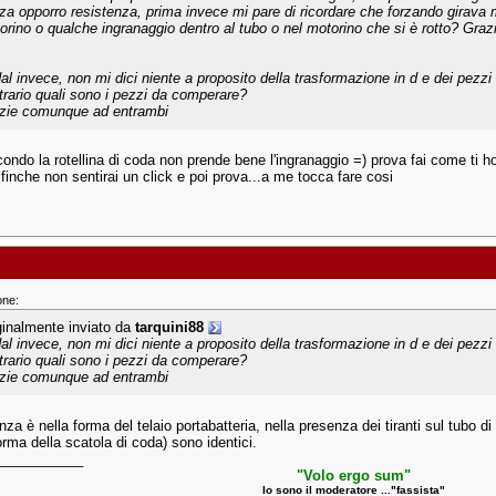
za opporro resistenza, prima invece mi pare di ricordare che forzando girava m
orino o qualche ingranaggio dentro al tubo o nel motorino che si è rotto? Gra
al invece, non mi dici niente a proposito della trasformazione in d e dei pezzi 
trario quali sono i pezzi da comperare?
zie comunque ad entrambi
ndo la rotellina di coda non prende bene l'ingranaggio =) prova fai come ti ho 
 finche non sentirai un click e poi prova...a me tocca fare cosi
one:
ginalmente inviato da
tarquini88
al invece, non mi dici niente a proposito della trasformazione in d e dei pezzi 
trario quali sono i pezzi da comperare?
zie comunque ad entrambi
enza è nella forma del telaio portabatteria, nella presenza dei tiranti sul tubo di 
orma della scatola di coda) sono identici.
___________
"Volo ergo sum"
Io sono il moderatore ..."fassista"