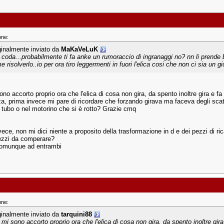
one:
ginalmente inviato da
MaKaVeLuK
a coda...probabilmente ti fa anke un rumoraccio di ingranaggi no? nn li prende
 risolverlo..io per ora tiro leggermenti in fuori l'elica cosi che non ci sia un g
ono accorto proprio ora che l'elica di cosa non gira, da spento inoltre gira e f
za, prima invece mi pare di ricordare che forzando girava ma faceva degli scat
l tubo o nel motorino che si è rotto? Grazie cmq
ece, non mi dici niente a proposito della trasformazione in d e dei pezzi di ric
ezzi da comperare?
comunque ad entrambi
one:
ginalmente inviato da
tarquini88
 mi sono accorto proprio ora che l'elica di cosa non gira, da spento inoltre gira