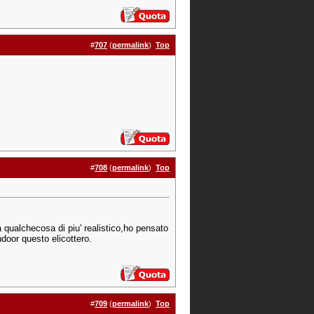
#
707
(
permalink
)
Top
#
708
(
permalink
)
Top
qualchecosa di piu' realistico,ho pensato
door questo elicottero.
#
709
(
permalink
)
Top