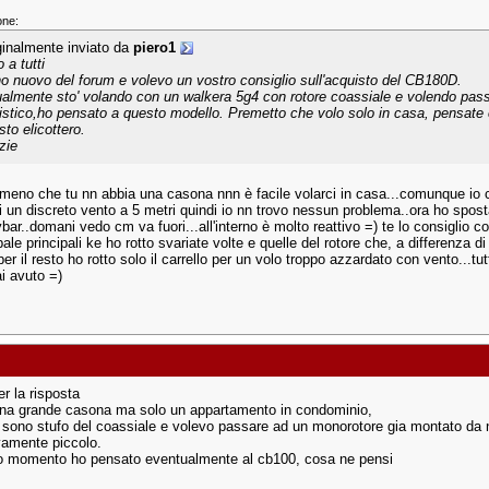
one:
ginalmente inviato da
piero1
 a tutti
o nuovo del forum e volevo un vostro consiglio sull'acquisto del CB180D.
ualmente sto' volando con un walkera 5g4 con rotore coassiale e volendo pass
listico,ho pensato a questo modello. Premetto che volo solo in casa, pensate c
sto elicottero.
zie
meno che tu nn abbia una casona nnn è facile volarci in casa...comunque io c
i un discreto vento a 5 metri quindi io nn trovo nessun problema..ora ho sposta
ybar..domani vedo cm va fuori...all'interno è molto reattivo =) te lo consiglio
pale principali ke ho rotto svariate volte e quelle del rotore che, a differenza d
per il resto ho rotto solo il carrello per un volo troppo azzardato con vento...tutt
i avuto =)
r la risposta
na grande casona ma solo un appartamento in condominio,
 sono stufo del coassiale e volevo passare ad un monorotore gia montato da
amente piccolo.
o momento ho pensato eventualmente al cb100, cosa ne pensi