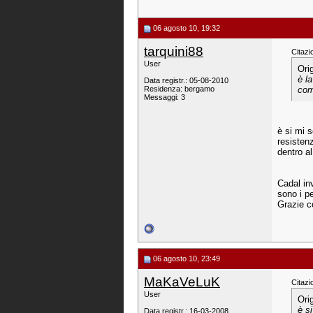
06 agosto 10, 19:32
tarquini88
Citazi
User
Ori
è l
Data registr.: 05-08-2010
Residenza: bergamo
come
Messaggi: 3
è si mi s
resisten
dentro a
Cadal inv
sono i p
Grazie 
06 agosto 10, 23:49
MaKaVeLuK
Citazi
User
Ori
è si
Data registr.: 16-03-2008