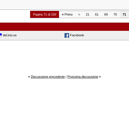
Pagina 71 di 150
«
Primo
<
21
61
69
70
71
del.icio.us
Facebook
«
Discussione precedente
|
Prossima discussione
»