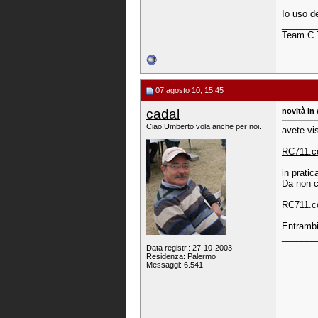
Io uso d
_______
Team C T
07 agosto 10, 15:45
cadal
novità in
Ciao Umberto vola anche per noi.
avete vi
RC711.co
in prati
Da non c
RC711.c
Entrambi
_______
Data registr.: 27-10-2003
Residenza: Palermo
Messaggi: 6.541