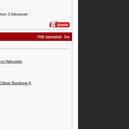
antom 3 Advanced
#
706
(
permalink
)
Top
ro Helicopter
dition Barebone K