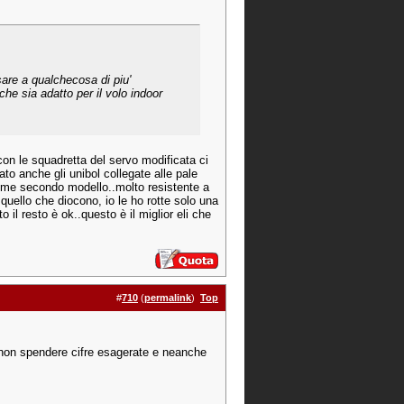
are a qualchecosa di piu'
he sia adatto per il volo indoor
on le squadretta del servo modificata ci
to anche gli unibol collegate alle pale
 come secondo modello..molto resistente a
i quello che diocono, io le ho rotte solo una
o il resto è ok..questo è il miglior eli che
#
710
(
permalink
)
Top
 non spendere cifre esagerate e neanche