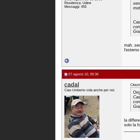
Residenza: Udine
sen
Messaggi: 455
mot
Cad
con
Gra
mah..seco
l'esterno
07 agosto 10, 09:36
cadal
Citazi
Ciao Umberto vola anche per noi.
Ori
Cad
con
Gra
la differ
solo la f
_______