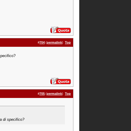
#
704
(
permalink
)
Top
pecifico?
#
705
(
permalink
)
Top
 di specifico?