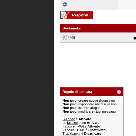
Bookmarks
Digg
Regole di scrittura
Non puoi
creare nuove discussioni
Non puoi
rispondere alle discussioni
Non puoi
inserire allegati
Non puoi
modificare i tuoi messaggi
BB code
è
Attivato
Le
faccine
sono
Attivato
Il codice
[IMG]
è
Attivato
Il codice HTML è
Disattivato
Trackbacks
è
Disattivato