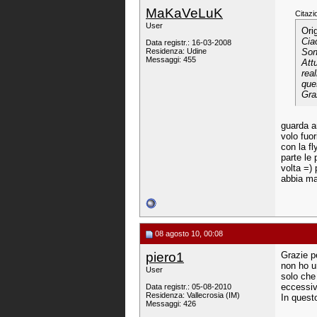
MaKaVeLuK
Citazi
User
Ori
Ciao
Data registr.: 16-03-2008
Residenza: Udine
Son
Messaggi: 455
Att
rea
que
Gra
guarda a
volo fuor
con la fl
parte le 
volta =) 
abbia ma
08 agosto 10, 00:08
piero1
Grazie pe
non ho u
User
solo che
eccessiv
Data registr.: 05-08-2010
Residenza: Vallecrosia (IM)
In quest
Messaggi: 426