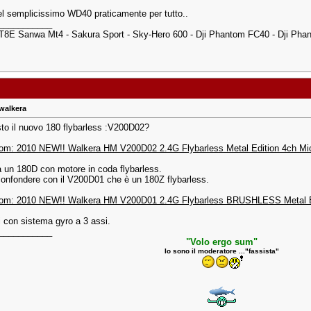
el semplicissimo WD40 praticamente per tutto..
___________
8E Sanwa Mt4 - Sakura Sport - Sky-Hero 600 - Dji Phantom FC40 - Dji Ph
 walkera
sto il nuovo 180 flybarless :V200D02?
m: 2010 NEW!! Walkera HM V200D02 2.4G Flybarless Metal Edition 4ch Mic
ca un 180D con motore in coda flybarless.
onfondere con il V200D01 che è un 180Z flybarless.
om: 2010 NEW!! Walkera HM V200D01 2.4G Flybarless BRUSHLESS Metal E
 con sistema gyro a 3 assi.
___________
"Volo ergo sum"
Io sono il moderatore ..."fassista"