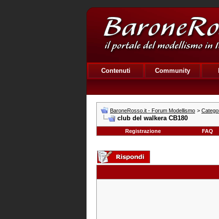
Contenuti
Community
BaroneRosso.it - Forum Modellismo
>
Categor
club del walkera CB180
Registrazione
FAQ