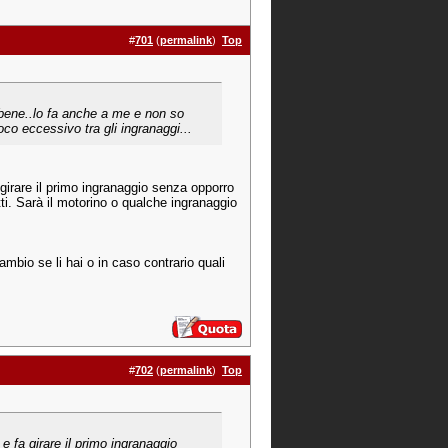
#
701
(
permalink
)
Top
 bene..lo fa anche a me e non so
ioco eccessivo tra gli ingranaggi...
a girare il primo ingranaggio senza opporro
ti. Sarà il motorino o qualche ingranaggio
ambio se li hai o in caso contrario quali
#
702
(
permalink
)
Top
 e fa girare il primo ingranaggio