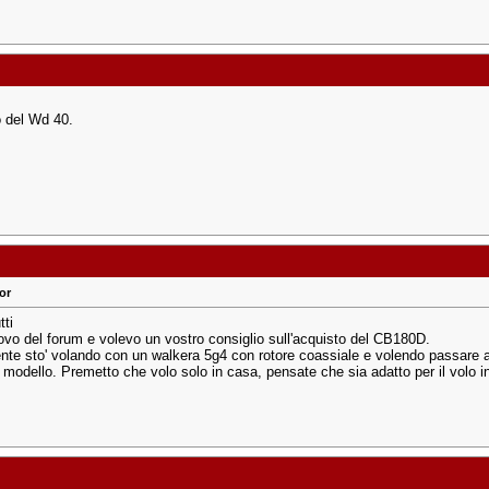
 del Wd 40.
or
tti
vo del forum e volevo un vostro consiglio sull'acquisto del CB180D.
nte sto' volando con un walkera 5g4 con rotore coassiale e volendo passare a 
 modello. Premetto che volo solo in casa, pensate che sia adatto per il volo in