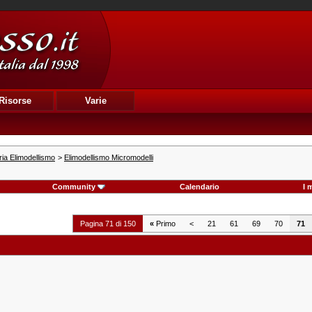
Risorse
Varie
ia Elimodellismo
>
Elimodellismo Micromodelli
Community
Calendario
I 
Pagina 71 di 150
«
Primo
<
21
61
69
70
71