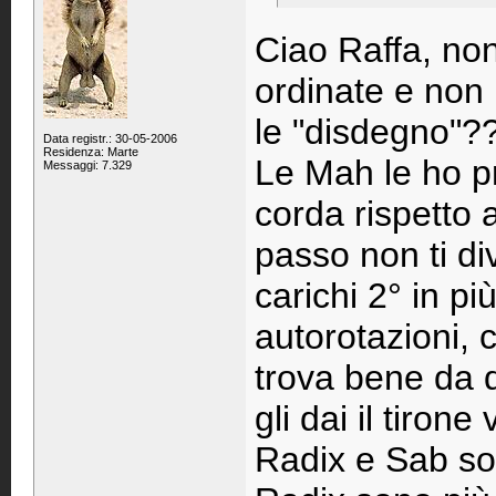
Ciao Raffa, non
ordinate e non 
le "disdegno"?
Data registr.: 30-05-2006
Residenza: Marte
Le Mah le ho p
Messaggi: 7.329
corda rispetto a
passo non ti di
carichi 2° in pi
autorotazioni, 
trova bene da 
gli dai il tiron
Radix e Sab son