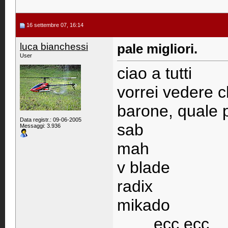
16 settembre 07, 16:14
luca bianchessi
pale migliori.
User
ciao a tutti
vorrei vedere c
barone, quale p
Data registr.: 09-06-2005
sab
Messaggi: 3.936
mah
v blade
radix
mikado
........ecc ecc....