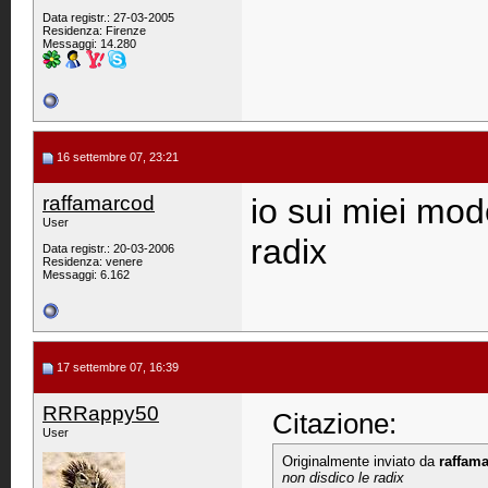
Data registr.: 27-03-2005
Residenza: Firenze
Messaggi: 14.280
16 settembre 07, 23:21
raffamarcod
io sui miei mod
User
radix
Data registr.: 20-03-2006
Residenza: venere
Messaggi: 6.162
17 settembre 07, 16:39
RRRappy50
Citazione:
User
Originalmente inviato da
raffam
non disdico le radix