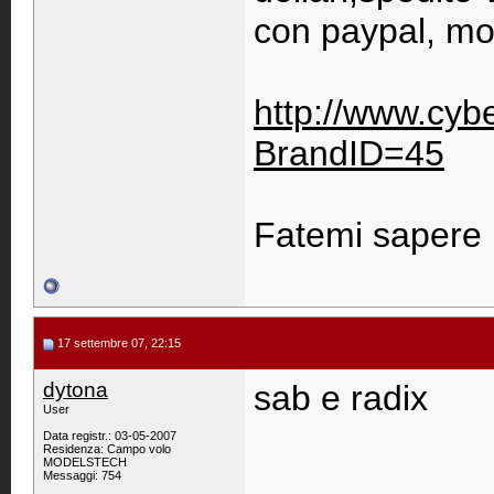
con paypal, molt
http://www.cyb
BrandID=45
Fatemi sapere 
17 settembre 07, 22:15
dytona
sab e radix
User
Data registr.: 03-05-2007
Residenza: Campo volo
MODELSTECH
Messaggi: 754