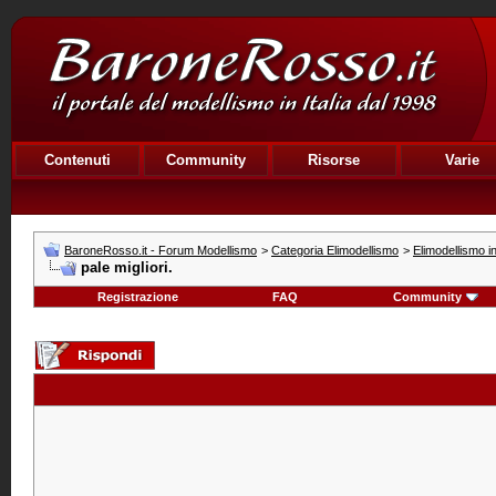
Contenuti
Community
Risorse
Varie
BaroneRosso.it - Forum Modellismo
>
Categoria Elimodellismo
>
Elimodellismo i
pale migliori.
Registrazione
FAQ
Community