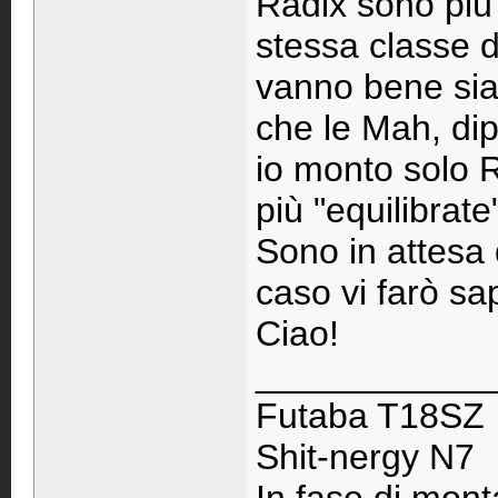
Radix sono più r
stessa classe d
vanno bene sia
che le Mah, di
io monto solo 
più "equilibrate
Sono in attesa 
caso vi farò sa
Ciao!
____________
Futaba T18SZ
Shit-nergy N7