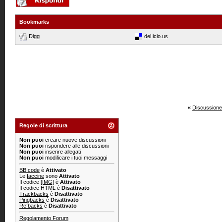
Bookmarks
Digg
del.icio.us
«
Discussione
Regole di scrittura
Non puoi
creare nuove discussioni
Non puoi
rispondere alle discussioni
Non puoi
inserire allegati
Non puoi
modificare i tuoi messaggi
BB code
è
Attivato
Le
faccine
sono
Attivato
Il codice
[IMG]
è
Attivato
Il codice HTML è
Disattivato
Trackbacks
è
Disattivato
Pingbacks
è
Disattivato
Refbacks
è
Disattivato
Regolamento Forum