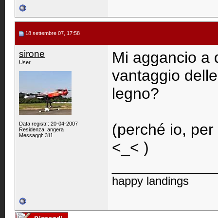
18 settembre 07, 17:58
sirone
Mi aggancio a q
User
vantaggio delle
legno?
Data registr.: 20-04-2007
(perché io, pe
Residenza: angera
Messaggi: 311
<_< )
____________
happy landings