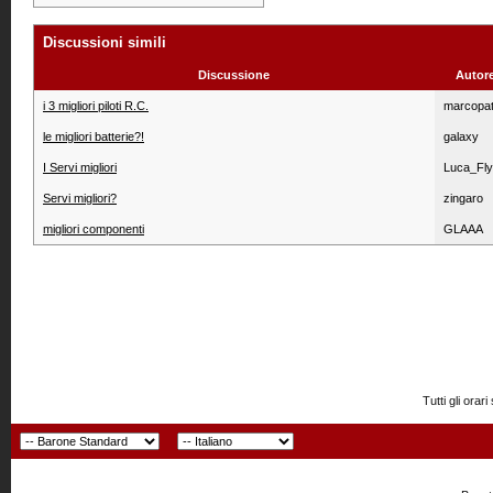
Discussioni simili
Discussione
Autor
i 3 migliori piloti R.C.
marcopat
le migliori batterie?!
galaxy
I Servi migliori
Luca_Fly
Servi migliori?
zingaro
migliori componenti
GLAAA
Tutti gli or