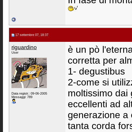
In fase di monta
17 settembre 07, 18:37
riguardino
è un pò l'eter
User
corretta per al
1- degustibus
2-come si utili
moltissimo dai g
Data registr.: 09-06-2005
Messaggi: 789
eccellenti ad al
generazione a c
tanta corda for