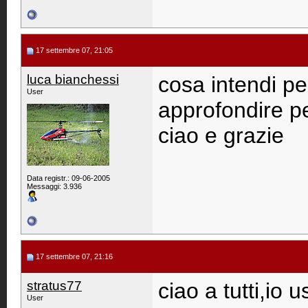
17 settembre 07, 21:05
luca bianchessi
cosa intendi pe
User
approfondire p
ciao e grazie
Data registr.: 09-06-2005
Messaggi: 3.936
17 settembre 07, 21:16
stratus77
ciao a tutti,io
User