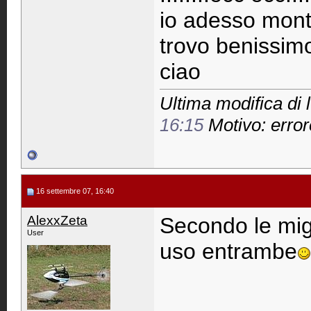
io adesso mont
trovo benissimo
ciao
Ultima modifica di 
16:15
Motivo: errore
16 settembre 07, 16:40
AlexxZeta
Secondo le mi
User
uso entrambe