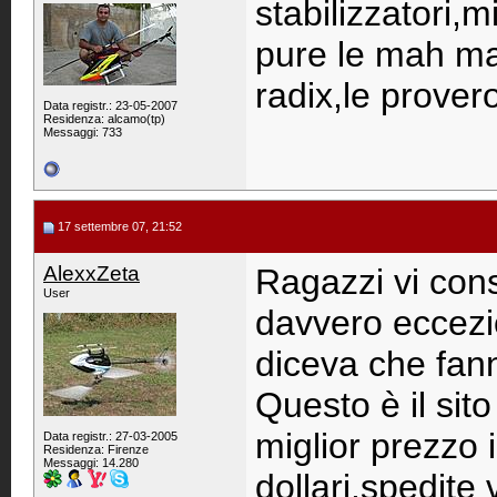
stabilizzatori,
pure le mah ma 
radix,le provero
Data registr.: 23-05-2007
Residenza: alcamo(tp)
Messaggi: 733
17 settembre 07, 21:52
AlexxZeta
Ragazzi vi cons
User
davvero eccezi
diceva che fann
Questo è il sito
miglior prezzo i
Data registr.: 27-03-2005
Residenza: Firenze
Messaggi: 14.280
dollari,spedit