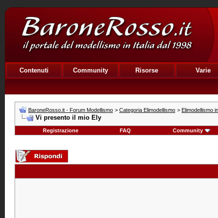
Contenuti
Community
Risorse
Varie
BaroneRosso.it - Forum Modellismo
>
Categoria Elimodellismo
>
Elimodellismo i
Vi presento il mio Ely
Registrazione
FAQ
Community