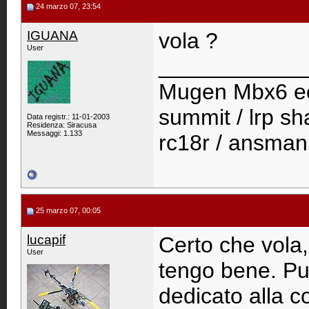
24 marzo 07, 23:54
IGUANA
vola ?
User
____________
Mugen Mbx6 eco 
summit / lrp sha
Data registr.: 11-01-2003
Residenza: Siracusa
Messaggi: 1.133
rc18r / ansman
25 marzo 07, 00:05
lucapif
Certo che vola,
User
tengo bene. Pu
dedicato alla c