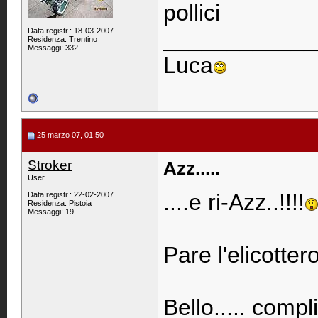
pollici
Data registr.: 18-03-2007
____________
Residenza: Trentino
Messaggi: 332
Luca
25 marzo 07, 01:50
Stroker
Azz.....
User
....e ri-Azz..!!!!
Data registr.: 22-02-2007
Residenza: Pistoia
Messaggi: 19
Pare l'elicotter
Bello..... compl