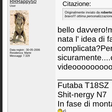
RRRappy50
Citazione:
User
Originalmente inviato da
roberto
bravo!!! ottima personalizzazione
bello davvero!
nata l' idea di
complicata?Pe
Data registr.: 30-05-2006
Residenza: Marte
sicuramente...
Messaggi: 7.329
videoooooooo
____________
Futaba T18SZ
Shit-nergy N7
In fase di monta