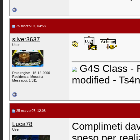
25 marzo 07, 04:58
silver3637
User
____________
G4S Class - 
Data registr.: 15-12-2006
modified - Ts4n
Residenza: Messina
Messaggi: 1.311
25 marzo 07, 12:08
Luca78
Complimeti dav
User
speso per reali