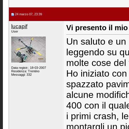
24 marzo 07, 23:39
lucapif
Vi presento il mio
User
Un saluto e un 
leggendo su qu
molte cose del 
Data registr.: 18-03-2007
Ho iniziato con
Residenza: Trentino
Messaggi: 332
spazzato pavime
alcune modific
400 con il quale
i primi crash, l
montargli un p