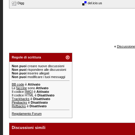
Digg
del.icio.us
«
Discussione
Regole di scrittura
Non puoi
creare nuove discussioni
Non puoi
rispondere alle discussioni
Non puoi
inserire allegati
Non puoi
modificare i tuoi messaggi
BB code
è
Attivato
Le
faccine
sono
Attivato
Il codice
[IMG]
è
Attivato
Il codice HTML è
Disattivato
Trackbacks
è
Disattivato
Pingbacks
è
Disattivato
Refbacks
è
Disattivato
Regolamento Forum
Discussioni simili