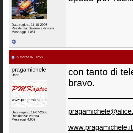
Data registr.: 11-10-2006
Residenza: Salerno e dintorni
Messaggi: 1.051
25 marzo 07, 12:27
pragamichele
con tanto di t
User
bravo.
____________
pragamichele@alice.
Data registr.: 11-07-2006
Residenza: Verona
Messaggi: 4.959
www.pragamichele.it