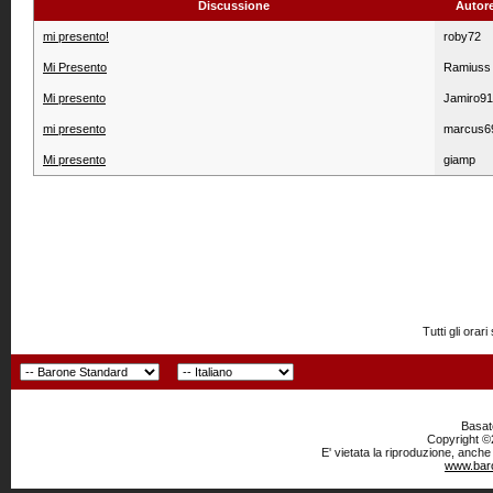
Discussione
Autor
mi presento!
roby72
Mi Presento
Ramiuss
Mi presento
Jamiro91
mi presento
marcus6
Mi presento
giamp
Tutti gli or
Basato
Copyright ©2
E' vietata la riproduzione, anche
www.baro