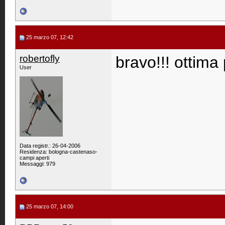
25 marzo 07, 12:42
robertofly
bravo!!! ottima
User
Data registr.: 26-04-2006
Residenza: bologna-castenaso-
campi aperti
Messaggi: 979
25 marzo 07, 14:00