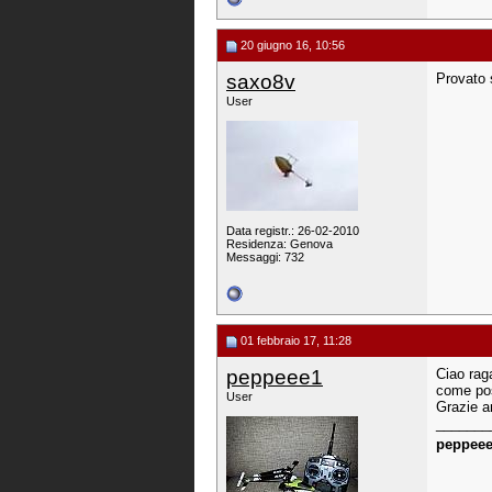
20 giugno 16, 10:56
saxo8v
Provato 
User
Data registr.: 26-02-2010
Residenza: Genova
Messaggi: 732
01 febbraio 17, 11:28
peppeee1
Ciao rag
come pos
User
Grazie a
_______
peppee