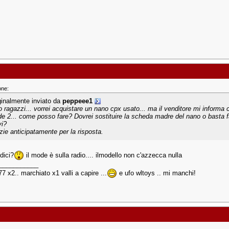
one:
ginalmente inviato da
peppeee1
o ragazzi... vorrei acquistare un nano cpx usato... ma il venditore mi informa c
e 2... come posso fare? Dovrei sostituire la scheda madre del nano o basta fa
vi?
zie anticipatamente per la risposta.
dici?
il mode è sulla radio.... ilmodello non c'azzecca nulla
___________
7 x2.. marchiato x1 valli a capire ...
e ufo wltoys .. mi manchi!