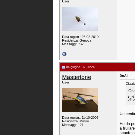
User
Data registr.: 26-02-2010
Residenza: Genova
Messaggi: 732
04 giugno 16, 20:24
Mastertone
DoA!
User
Citazi
Ori
[..
di 
Un centi
Data registr.: 11-10-2006
Residenza: Milano
Ho da po
Messaggi: 121
a frullar
scuote s