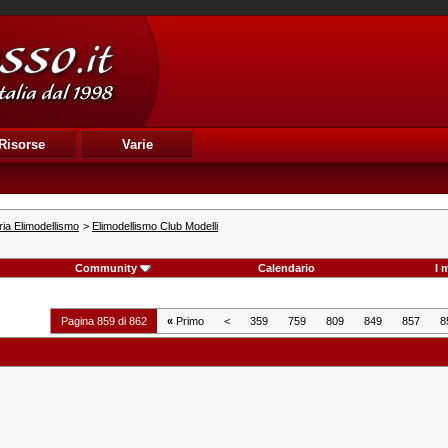
Risorse
Varie
ia Elimodellismo
>
Elimodellismo Club Modelli
Community
Calendario
I 
Pagina 859 di 862
«
Primo
<
359
759
809
849
857
8