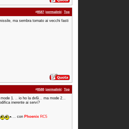
#
8587
(
permalink
)
Top
missile, ma sembra tornato ai vecchi fasti
#
8588
(
permalink
)
Top
 mode 1. .. io ho la dx6i... ma mode 2...
ifica inerente ai servi?
... con
Phoenix
RC5