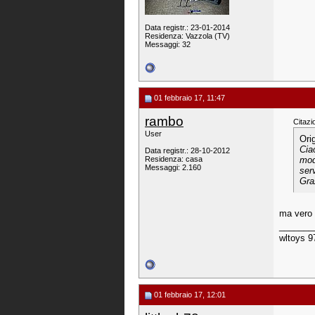
Data registr.: 23-01-2014
Residenza: Vazzola (TV)
Messaggi: 32
01 febbraio 17, 11:47
rambo
Citazi
User
Ori
Cia
Data registr.: 28-10-2012
Residenza: casa
mod
Messaggi: 2.160
ser
Gra
ma vero 
_______
wltoys 97
01 febbraio 17, 12:01