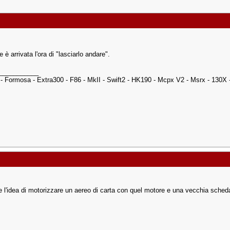
 è arrivata l'ora di "lasciarlo andare".
___________
 - Formosa - Extra300 - F86 - MkII - Swift2 - HK190 - Mcpx V2 - Msrx - 130X
 l'idea di motorizzare un aereo di carta con quel motore e una vecchia sched