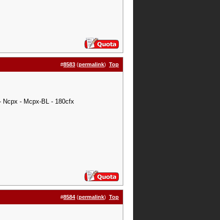
#
8583
(
permalink
)
Top
 - Ncpx - Mcpx-BL - 180cfx
#
8584
(
permalink
)
Top