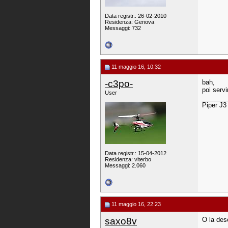
Data registr.: 26-02-2010
Residenza: Genova
Messaggi: 732
11 maggio 16, 10:32
-c3po-
bah,
poi servi
User
_______
Piper J3
Data registr.: 15-04-2012
Residenza: viterbo
Messaggi: 2.060
11 maggio 16, 22:23
saxo8v
O la dese