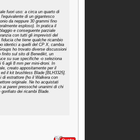
e fuori uso: a circa un quarto di
e l'equivalente di un gigantesco
rbonio da neppure 30 grammi fino
eralmente esploso). In pratica il
mblaggio e conseguente parziale
nzia con tutti gli imprevisti del
i fiducia che tiene qualche ricambio
 identici a quelli del CP X, cambia
Groups ho trovato diverse discussioni
finito sul sito di Benedikt, un
uce su sue specifiche -o seleziona
ai 6 agli 8 mm per mini-droni. In
ale, creato appositamente per il
 ed il kit brushless Blade [BLH3325].
 di estrattore (ho il Walkera con
ettore originale. Ne ho acquistati
 ai pareri pressoché unanimi di chi
co gonfiato dei ricambi Blade.