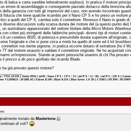
to di balsa e carta sarebbe letteralmente esploso). In pratica il motore princi
 un errore di assemblaggio e conseguente parziale distacco della bronzina a
 della garanzia con tutti gli imprevisti del caso, non avendo riscontrato guasti
di fiducia che tiene qualche ricambio per il Nano CP S e ho preso un motore 
ntici a quelli del CP X, cambia solo il connettore. Rimesso il Nano in grado d
o diverse discussioni sulla scarsa durata dei motore del (a questo punto dei) Nan
, un australiano appassionato del settore titolare della Micro Motors Warehou
 con criteri più stringenti delle fabbriche principali- diversi tipi di motori core
 c'è un coreless 8020, di potenza e presumibile durata superiore all'originale
ome l'originale e che si pone circa a metà tra quello di serie ed il kit brushl
 connettori ma niente pignone, in pratica occorre dotarsi di estrattore (ho il Wa
ne 7T dal motore esausto e saldare il connettore originale. Ne ho acquistati ci
marmi un'impressione. Stando ai pareri pressoché unanimi di chi l'ha provato val
 il prezzo a dir poco gonfiato dei ricambi Blade.
 ha già provato questo motore?
___________
ro | V931 AS350 || Xieda 9958 || mSR | Nano CP X / CP S / S2 | mCP X / v2 / BL | mCP S | 130 X || Geni
New V120D02S | 4F200LM || Falcon K100 | Blast K110 || Blue Arrow 1.8 3D || CX903 || HCP60 | HCP8
one:
ginalmente inviato da
Mastertone
centinaio di voli?