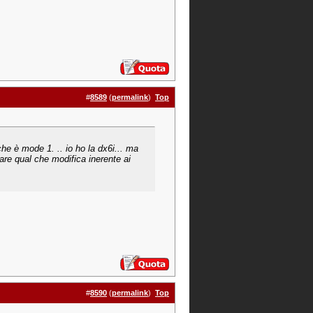
#
8589
(
permalink
)
Top
he è mode 1. .. io ho la dx6i... ma
re qual che modifica inerente ai
#
8590
(
permalink
)
Top