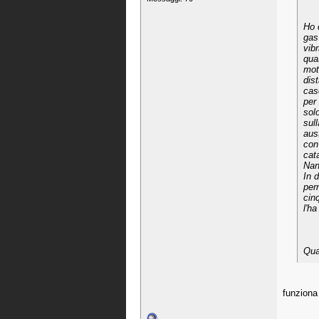
Ho 
gas
vib
qua
mot
dis
cas
per
sol
sul
aus
con 
cat
Nan
In 
per
cin
l'ha
Qua
funziona