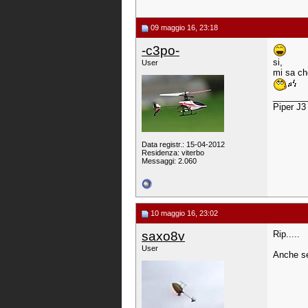
09 maggio 16, 23:18
-c3po-
si,
User
mi sa che
_______
Piper J3
Data registr.: 15-04-2012
Residenza: viterbo
Messaggi: 2.060
10 maggio 16, 23:02
saxo8v
Rip.....
User
Anche se