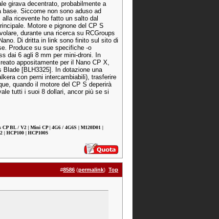
pale girava decentrato, probabilmente a
lla base. Siccome non sono aduso ad
 alla ricevente ho fatto un salto dal
principale. Motore e pignone del CP S
i volare, durante una ricerca su RCGroups
o. Di dritta in link sono finito sul sito di
se. Produce su sue specifiche -o
less dai 6 agli 8 mm per mini-droni. In
, creato appositamente per il Nano CP X,
ess Blade [BLH3325]. In dotazione una
lkera con perni intercambiabili), trasferire
nque, quando il motore del CP S deperirà
e tutti i suoi 8 dollari, ancor più se si
us CP BL / V2 | Mini CP | 4G6 / 4G6S | M120D01 |
0V2 | HCP100 | HCP100S
#
8586
(
permalink
)
Top