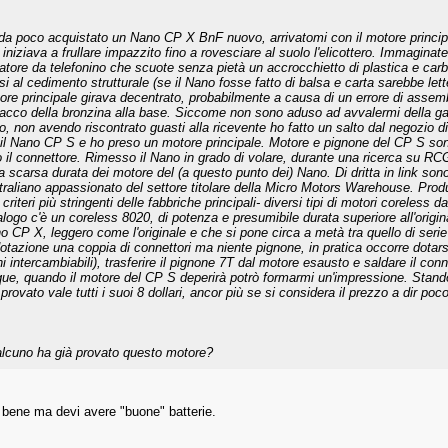
da poco acquistato un Nano CP X BnF nuovo, arrivatomi con il motore principal
 iniziava a frullare impazzito fino a rovesciare al suolo l'elicottero. Immaginat
ratore da telefonino che scuote senza pietà un accrocchietto di plastica e ca
si al cedimento strutturale (se il Nano fosse fatto di balsa e carta sarebbe lett
ore principale girava decentrato, probabilmente a causa di un errore di asse
tacco della bronzina alla base. Siccome non sono aduso ad avvalermi della gara
o, non avendo riscontrato guasti alla ricevente ho fatto un salto dal negozio d
 il Nano CP S e ho preso un motore principale. Motore e pignone del CP S sono
o il connettore. Rimesso il Nano in grado di volare, durante una ricerca su RC
la scarsa durata dei motore del (a questo punto dei) Nano. Di dritta in link sono 
traliano appassionato del settore titolare della Micro Motors Warehouse. Prod
criteri più stringenti delle fabbriche principali- diversi tipi di motori coreless d
alogo c'è un coreless 8020, di potenza e presumibile durata superiore all'origin
o CP X, leggero come l'originale e che si pone circa a metà tra quello di serie
dotazione una coppia di connettori ma niente pignone, in pratica occorre dotarsi
ni intercambiabili), trasferire il pignone 7T dal motore esausto e saldare il conn
que, quando il motore del CP S deperirà potrò formarmi un'impressione. Stando
 provato vale tutti i suoi 8 dollari, ancor più se si considera il prezzo a dir po
lcuno ha già provato questo motore?
 bene ma devi avere "buone" batterie.