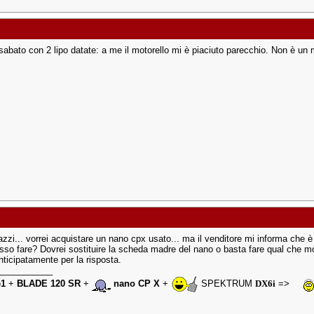
sabato con 2 lipo datate: a me il motorello mi è piaciuto parecchio. Non è un 
azzi... vorrei acquistare un nano cpx usato... ma il venditore mi informa che è
so fare? Dovrei sostituire la scheda madre del nano o basta fare qual che mod
nticipatamente per la risposta.
___________
e1
+
BLADE 120 SR
+
nano CP X
+
SPEKTRUM
DX6i
=>