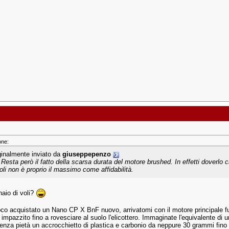
one:
ginalmente inviato da
giuseppepenzo
.] Resta però il fatto della scarsa durata del motore brushed. In effetti doverl
voli non è proprio il massimo come affidabilità.
naio di voli?
co acquistato un Nano CP X BnF nuovo, arrivatomi con il motore principale fuo
e impazzito fino a rovesciare al suolo l'elicottero. Immaginate l'equivalente di
enza pietà un accrocchietto di plastica e carbonio da neppure 30 grammi fino q