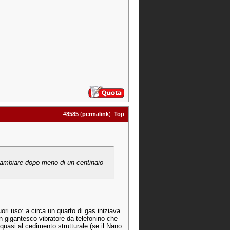
#
8585
(
permalink
)
Top
o cambiare dopo meno di un centinaio
ri uso: a circa un quarto di gas iniziava
 un gigantesco vibratore da telefonino che
uasi al cedimento strutturale (se il Nano