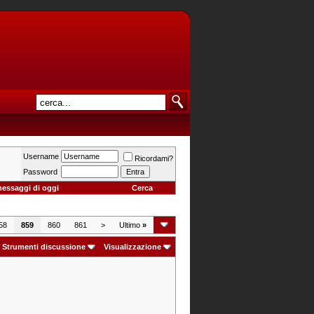
Username
Ricordami?
Password
messaggi di oggi
Cerca
58
859
860
861
>
Ultimo
»
Strumenti discussione
Visualizzazione