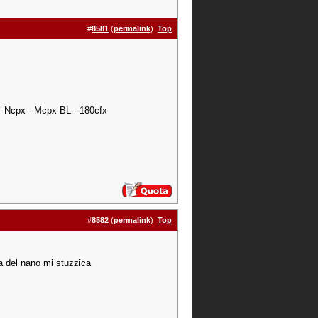
#
8581
(
permalink
)
Top
 - Ncpx - Mcpx-BL - 180cfx
#
8582
(
permalink
)
Top
a del nano mi stuzzica