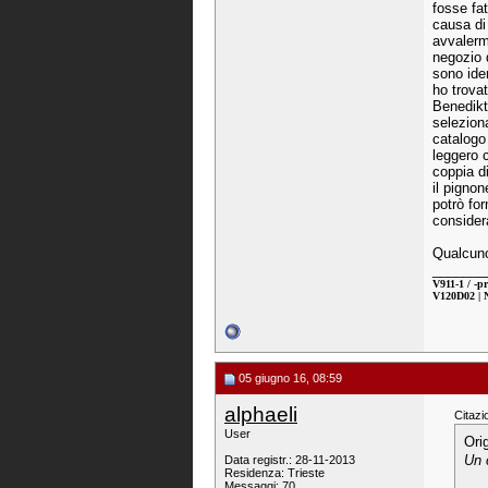
fosse fat
causa di
avvalermi
negozio 
sono ide
ho trovat
Benedikt
seleziona
catalogo
leggero c
coppia di
il pigno
potrò for
considera
Qualcuno
_______
V911-1 / -p
V120D02 | 
05 giugno 16, 08:59
alphaeli
Citazi
User
Ori
Un 
Data registr.: 28-11-2013
Residenza: Trieste
Messaggi: 70