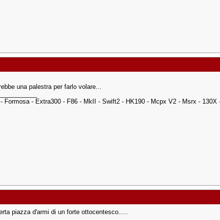
rebbe una palestra per farlo volare...
___________
 - Formosa - Extra300 - F86 - MkII - Swift2 - HK190 - Mcpx V2 - Msrx - 130X
rta piazza d'armi di un forte ottocentesco.....