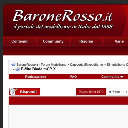
Contenuti
Community
Risorse
Varie
BaroneRosso.it - Forum Modellismo
>
Categoria Elimodellismo
>
Elimodellismo C
E-flite Blade mCP X
Registrazione
FAQ
Community
Pagina 59 di 1970
«
Primo
<