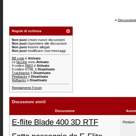
«
Discussione
Regole di scrittura
Non puoi
creare nuove discussioni
Non puoi
rispondere alle discussioni
Non puoi
inserire allegati
Non puoi
modificare i tuoi messaggi
BB code
è
Attivato
Le
faccine
sono
Attivato
Il codice
[IMG]
è
Attivato
Il codice HTML è
Disattivato
Trackbacks
è
Disattivato
Pingbacks
è
Disattivato
Refbacks
è
Disattivato
Regolamento Forum
Discussioni simili
Discussione
Autor
E-flite Blade 400 3D RTF
Pentium