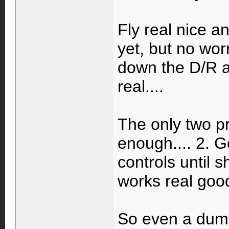
Fly real nice a
yet, but no wor
down the D/R an
real....
The only two pr
enough.... 2. G
controls until s
works real goo
So even a dump