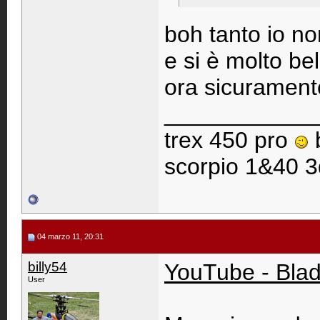
boh tanto io no
e si è molto be
ora sicurament
____________
trex 450 pro
scorpio 1&40 3
04 marzo 11, 20:31
billy54
YouTube - Bla
User