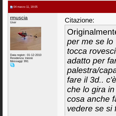
04 marzo 11, 18:05
rmuscia
Citazione:
User
Originalment
per me se lo 
tocca rovesc
Data registr.: 01-12-2010
adatto per fa
Residenza: trieste
Messaggi: 991
palestra/capa
fare il 3d.. 
che lo gira 
cosa anche f
vedere se si 