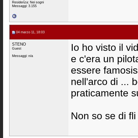
Residenza: Nei sogni
Messaggi: 3.155
04 marzo 11, 18:03
STENO
Io ho visto il 
Guest
e c'era un pilo
Messaggi: n/a
essere famosissi
nell'arco di ...
praticamente su
Non so se di fli 