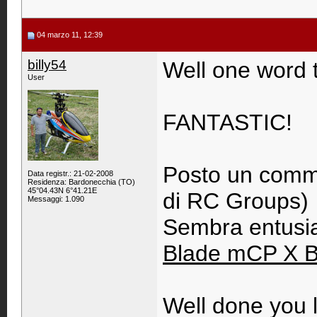
04 marzo 11, 12:39
billy54
Well one word t
User
FANTASTIC!
Posto un comme
Data registr.: 21-02-2008
Residenza: Bardonecchia (TO)
45°04.43N 6°41.21E
di RC Groups)
Messaggi: 1.090
Sembra entusias
Blade mCP X BN
Well done you l