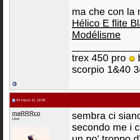
ma che con la 
Hélico E flite
Modélisme
____________
trex 450 pro
scorpio 1&40 3
04 marzo 11, 18:45
maRRRco
sembra ci siano
User
secondo me i c
un po' troppo d