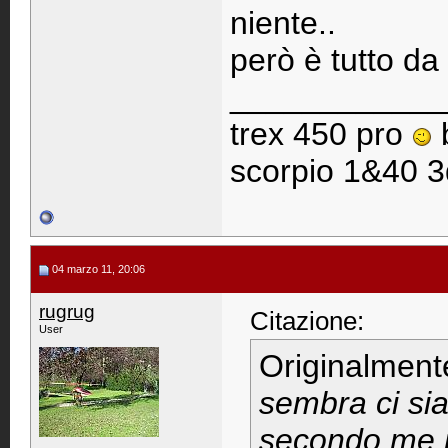
niente..
però è tutto da ve
____________
trex 450 pro
scorpio 1&40 3
04 marzo 11, 20:06
rugrug
Citazione:
User
Originalment
sembra ci sia
secondo me i