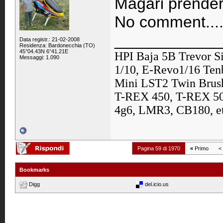
Magari prender
No comment.....
____________
Data registr.: 21-02-2008
Residenza: Bardonecchia (TO)
45°04.43N 6°41.21E
HPI Baja 5B Trevor S
Messaggi: 1.090
1/10, E-Revo1/16 Ten
Mini LST2 Twin Brush
T-REX 450, T-REX 500
4g6, LMR3, CB180, et
Pagina 59 di 1970
«
Primo
<
Bookmarks
Digg
del.icio.us