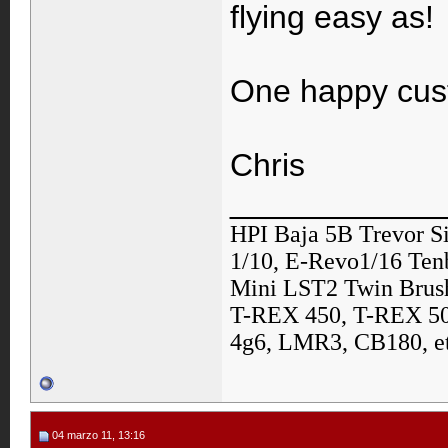
flying easy as!
One happy cus
Chris
____________
HPI Baja 5B Trevor S
1/10, E-Revo1/16 Ten
Mini LST2 Twin Brush
T-REX 450, T-REX 500
4g6, LMR3, CB180, et
04 marzo 11, 13:16