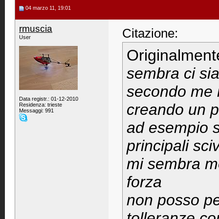
04 marzo 11, 19:01
rmuscia
Citazione:
User
Originalment
sembra ci sia
secondo me i
Data registr.: 01-12-2010
creando un p
Residenza: trieste
Messaggi: 991
ad esempio s
principali sc
mi sembra mol
forza
non posso pe
tolleranze co