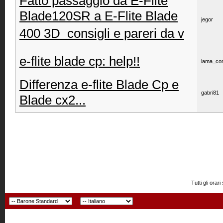
Fatto passaggio da E-Flite
Blade120SR a E-Flite Blade
jegor
400 3D  consigli e pareri da v
e-flite blade cp: help!!
lama_co
Differenza e-flite Blade Cp e
gabri81
Blade cx2...
Tutti gli or