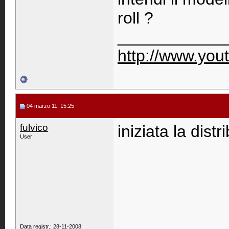
roll ?
____________
http://www.you
04 marzo 11, 15:25
fulvico
iniziata la dist
User
Data registr.: 28-11-2008