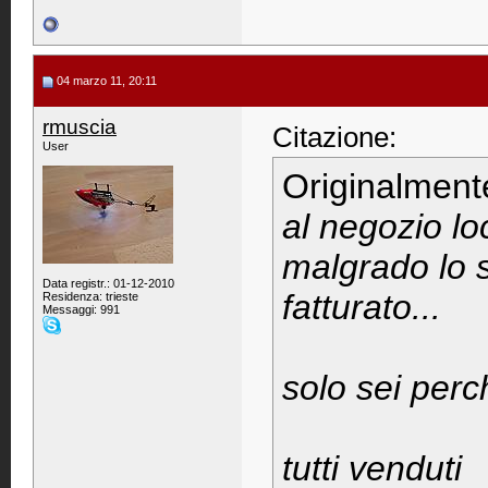
04 marzo 11, 20:11
rmuscia
Citazione:
User
Originalment
al negozio l
malgrado lo 
Data registr.: 01-12-2010
fatturato...
Residenza: trieste
Messaggi: 991
solo sei perc
tutti venduti