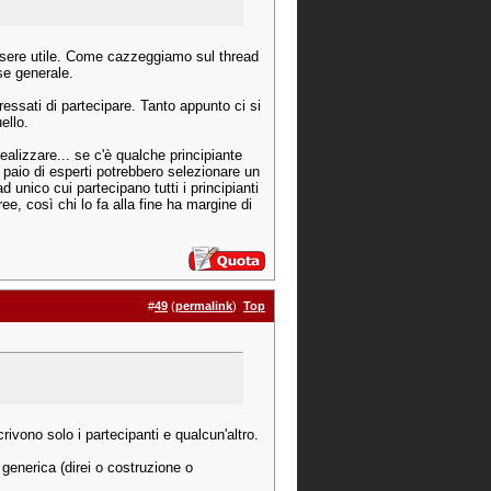
ssere utile. Come cazzeggiamo sul thread
se generale.
ressati di partecipare. Tanto appunto ci si
ello.
ealizzare... se c'è qualche principiante
 paio di esperti potrebbero selezionare un
unico cui partecipano tutti i principianti
ee, così chi lo fa alla fine ha margine di
#
49
(
permalink
)
Top
ono solo i partecipanti e qualcun'altro.
generica (direi o costruzione o