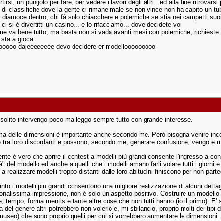
rtirsi, un pungolo per fare, per vedere i lavori degli altri...ed alla fine ritrovarsi
a di classifiche dove la gente ci rimane male se non vince non ha capito un tub
, diamoce dentro, chi fà solo chiacchere e polemiche se stia nei campetti suoi
ci si è divertitti un casino... e lo rifacciamo... dove decidete voi
 me va bene tutto, ma basta non si vada avanti mesi con polemiche, richieste s
 stà a giocà
ooooo dajeeeeeeee devo decidere er modellooooooooo
solito intervengo poco ma leggo sempre tutto con grande interesse.
ema delle dimensioni è importante anche secondo me. Però bisogna venire in
e tra loro discordanti e possono, secondo me, generare confusione, vengo e mi
nte è vero che aprire il contest a modelli più grandi consente l'ingresso a co
tà" del modello ed anche a quelli che i modelli amano farli volare tutti i giorni e 
a a realizzare modelli troppo distanti dalle loro abitudini finiscono per non parte
anto i modelli più grandi consentono una migliore realizzazione di alcuni detta
onalissima impressione, non è solo un aspetto positivo. Costruire un modello co
, tempo, forma mentis e tante altre cose che non tutti hanno (io il primo). E' 
 del genere altri potrebbero non volerlo e, mi sbilancio, proprio molti dei tipi 
museo) che sono proprio quelli per cui si vorrebbero aumentare le dimension