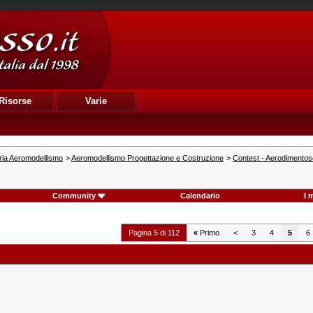
Risorse
Varie
ria Aeromodellismo
>
Aeromodellismo Progettazione e Costruzione
>
Contest - Aerodimentos
Community
Calendario
I 
Pagina 5 di 112
«
Primo
<
3
4
5
6