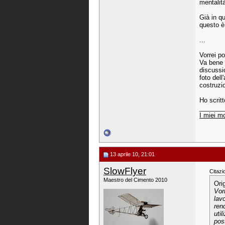
mentalit
Già in qu
questo è
...
Vorrei p
Va bene 
discussio
foto del
costruzio
Ho scritt
_______
I miei mo
13 aprile 10, 21:01
SlowFlyer
Citazi
Maestro del Cimento 2010
Ori
Vor
lav
rend
uti
pos