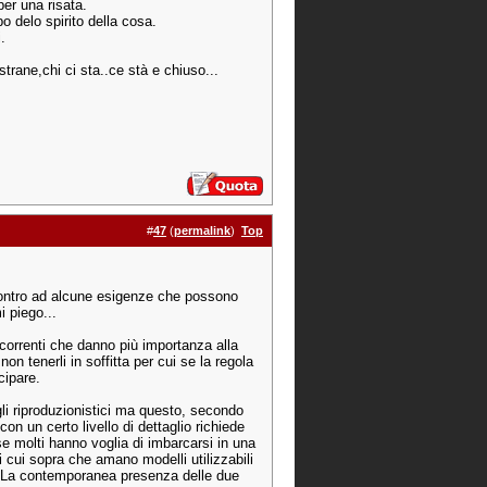
 per una risata.
o delo spirito della cosa.
.
trane,chi ci sta..ce stà e chiuso...
#
47
(
permalink
)
Top
contro ad alcune esigenze che possono
 piego...
ncorrenti che danno più importanza alla
non tenerli in soffitta per cui se la regola
cipare.
gli riproduzionistici ma questo, secondo
n un certo livello di dettaglio richiede
se molti hanno voglia di imbarcarsi in una
di cui sopra che amano modelli utilizzabili
i. La contemporanea presenza delle due