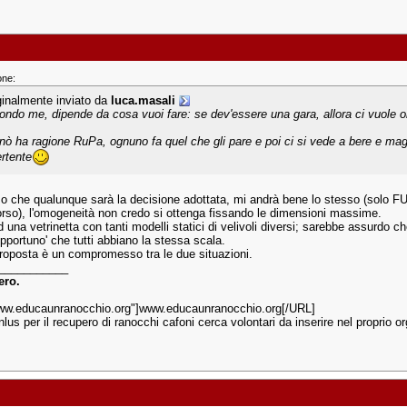
one:
ginalmente inviato da
luca.masali
ondo me, dipende da cosa vuoi fare: se dev'essere una gara, allora ci vuole 
nò ha ragione RuPa, ognuno fa quel che gli pare e poi ci si vede a bere e mag
ertente
 che qualunque sarà la decisione adottata, mi andrà bene lo stesso (solo FU
rso), l'omogeneità non credo si ottenga fissando le dimensioni massime.
una vetrinetta con tanti modelli statici di velivoli diversi; sarebbe assurdo c
pportuno' che tutti abbiano la stessa scala.
roposta è un compromesso tra le due situazioni.
___________
ero.
w.educaunranocchio.org"]www.educaunranocchio.org[/URL]
nlus per il recupero di ranocchi cafoni cerca volontari da inserire nel proprio