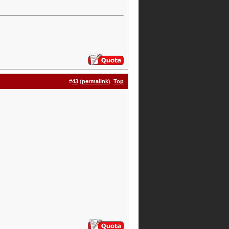
#
43
(
permalink
)
Top