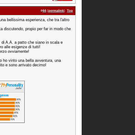
#
44
(
permalink
)
Top
na bellissima esperienza, che tra l'altro
ta discutendo, propio per far in modo che
di A.A. a patto che siano in scala e
 alle esigenze di tutti!
herzo ovviamente!
 io ho vinto una bella avventura, una
tito e sono arrivato decimo!