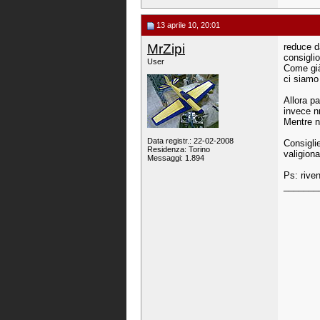
13 aprile 10, 20:01
MrZipi
reduce d
consiglio
User
Come già
ci siamo 
Allora p
invece nn
Mentre n
Data registr.: 22-02-2008
Consiglie
Residenza: Torino
valigion
Messaggi: 1.894
Ps: riven
_______