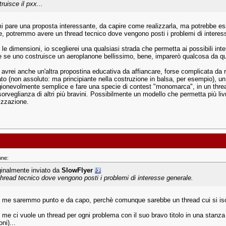
ruisce il pxx...
i pare una proposta interessante, da capire come realizzarla, ma potrebbe e
le, potremmo avere un thread tecnico dove vengono posti i problemi di interes
le dimensioni, io sceglierei una qualsiasi strada che permetta ai possibili inte
 e se uno costruisce un aeroplanone bellissimo, bene, imparerò qualcosa da qu
o avrei anche un'altra propostina educativa da affiancare, forse complicata da r
ato (non assoluto: ma principiante nella costruzione in balsa, per esempio), un
gionevolmente semplice e fare una specie di contest "monomarca", in un thread 
sorveglianza di altri più bravini. Possibilmente un modello che permetta più livr
izzazione.
one:
ginalmente inviato da
SlowFlyer
thread tecnico dove vengono posti i problemi di interesse generale.
me saremmo punto e da capo, perchè comunque sarebbe un thread cui si iscriv
me ci vuole un thread per ogni problema con il suo bravo titolo in una stanza 
oni)...