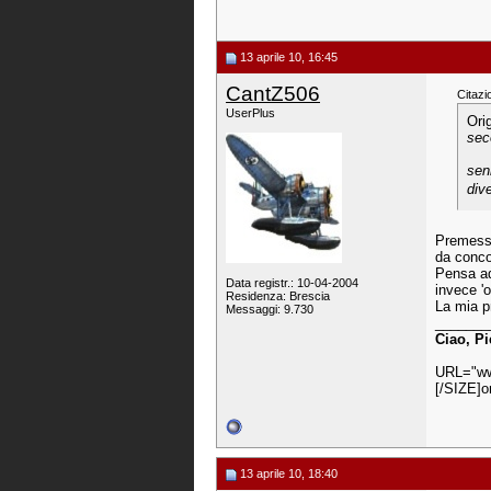
13 aprile 10, 16:45
CantZ506
Citazi
UserPlus
Ori
sec
sen
div
Premesso
da conco
Pensa ad 
Data registr.: 10-04-2004
invece 'o
Residenza: Brescia
La mia p
Messaggi: 9.730
_______
Ciao, Pi
URL="ww
[/SIZE]o
13 aprile 10, 18:40