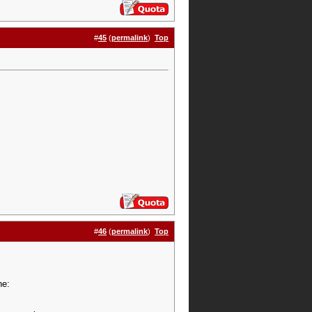
#
45
(
permalink
)
Top
#
46
(
permalink
)
Top
he: