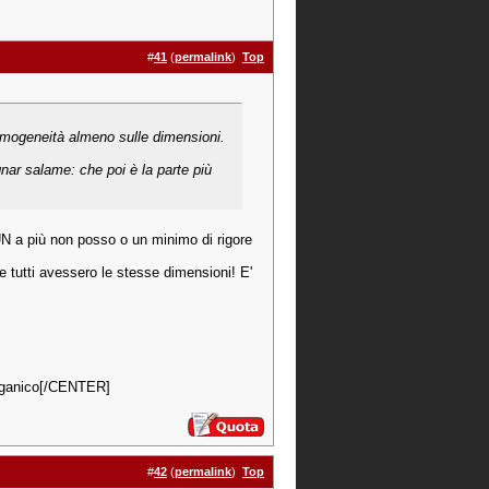
#
41
(
permalink
)
Top
omogeneità almeno sulle dimensioni.
nar salame: che poi è la parte più
N a più non posso o un minimo di rigore
he tutti avessero le stesse dimensioni! E'
 organico[/CENTER]
#
42
(
permalink
)
Top