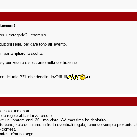
golamento?
on + categorie? : esempio
duzioni Hold, per dare tono all' evento.
li, per ampliare la scelta.
sy per Ridere e sbizzarire nella costruzione.
deo del mio PZL che decolla dov'è!!!!!!!
ò.. solo una cosa
o le regole abbastanza presto.
re un libratore anni '30.. ma vista l'AA massima ho desistito.
tto bene, solo definiamo in fretta eventuali regole, tenendo sempre presente c
 contest...
ntest c'ha na sega