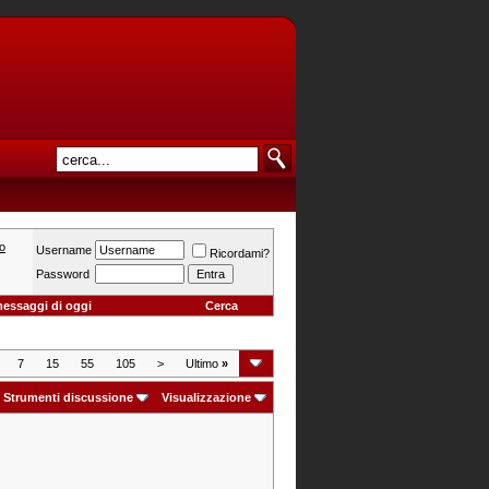
o
Username
Ricordami?
Password
messaggi di oggi
Cerca
7
15
55
105
>
Ultimo
»
Strumenti discussione
Visualizzazione