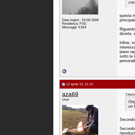
cost
questa m
principa
Data registr.: 19-08-2008
Residenza: FVG
Messaggi: 4.654
Riguardo 
diverte,
Infine, i
interess
piano ra
sotto la 
personal
13 aprile 10, 21:14
aza69
Citazi
User
Ori
un 
Secondo 
Secondo 
riproduzi