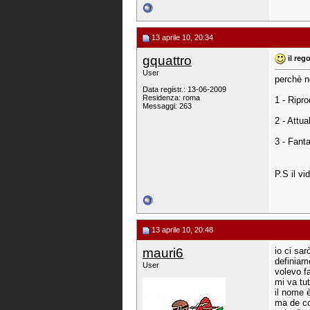
13 aprile 10, 20:34
gquattro
il re
User
perchè n
Data registr.: 13-06-2009
Residenza: roma
1 - Ripro
Messaggi: 263
2 - Attua
3 - Fanta
P.S il vi
13 aprile 10, 20:48
mauri6
io ci sar
definiam
User
volevo fa
mi va tu
il nome è
ma de co