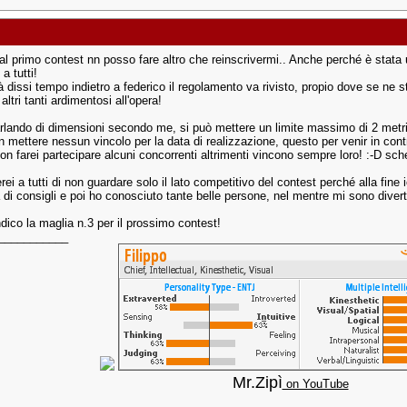
al primo contest nn posso fare altro che reinscrivermi.. Anche perché è stata u
 a tutti!
 dissi tempo indietro a federico il regolamento va rivisto, propio dove se ne s
altri tanti ardimentosi all'opera!
arlando di dimensioni secondo me, si può mettere un limite massimo di 2 metri 
 mettere nessun vincolo per la data di realizzazione, questo per venir in contro
on farei partecipare alcuni concorrenti altrimenti vincono sempre loro! :-D sc
rei a tutti di non guardare solo il lato competitivo del contest perché alla fine
a di consigli e poi ho conosciuto tante belle persone, nel mentre mi sono diver
dico la maglia n.3 per il prossimo contest!
___________
Mr.Zipì
on YouTube