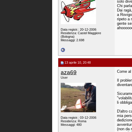
solo dive
Chi parl
Dai ragà
a Rovigo 
ripeto a
gente se
ahooooo
Data registr.: 20-12-2006
Residenza: Castel Maggiore
(Bologna)
Messaggi: 2.698
13 aprile 10, 20:48
aza69
Come al 
User
Il probl
diventar
Sicurame
"volabili
li obblig
D'altro c
mia pers
Data registr.: 03-12-2006
dedizione
Residenza: Roma
avventura
Messaggi: 480
(non da 