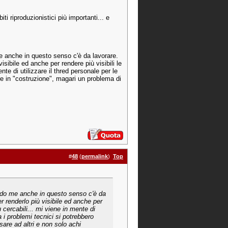
i riproduzionistici più importanti... e
e anche in questo senso c'è da lavorare.
ibile ed anche per rendere più visibili le
nte di utilizzare il thred personale per le
re in "costruzione", magari un problema di
#
48
(
permalink
)
Top
ondo me anche in questo senso c'è da
 renderlo più visibile ed anche per
ù cercabili... mi viene in mente di
a i problemi tecnici si potrebbero
sare ad altri e non solo achi