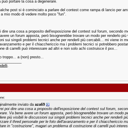
à può portare la cosa a degenerare.
alche post si è cominciato a parlare del contest come rampa di lancio per ambit
 a mio modo di vedere molto poco "fun".
oi dire una cosa a proposito dell'esposizione del contest sul forum, secondo m
avere un forum apposta, però bisognerebbe trovare un modo per renderlo più vis
ni sui singoli problemi tecnici anche per renderli più cercabili... mi viene in me
l'avanzamento e per il chiacchericcio ma i problemi tecnici si potrebbero posta
ne di carrelli può interessare ad altri e non solo achi costruisce il pxx...
o troppo... a (non) presto...
___________
delli
.
one:
ginalmente inviato da
aza69
rei poi dire una cosa a proposito dell'esposizione del contest sul forum, sec
orare. Va bene avere un forum apposta, però bisognerebbe trovare un modo per
ere più visibili le discussioni sui singoli problemi tecnici anche per renderli pi
lizzare il thred personale per le foto dell'avanzamento e per il chiacchericcio m
tare in "costruzione", magari un problema di costruzione di carrelli può interes