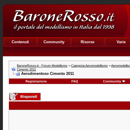
Contenuti
Community
Risorse
Varie
BaroneRosso.it - Forum Modellismo
>
Categoria Aeromodellismo
>
Aeromodellis
Cimento 2011
Aerodimentoso Cimento 2011
Registrazione
FAQ
Community