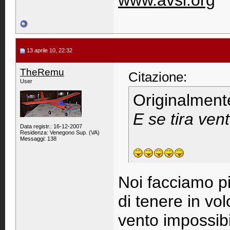
www.avsi.org
13 aprile 10, 22:32
TheRemu
Citazione:
User
Originalment
E se tira vent
Data registr.: 16-12-2007
Residenza: Venegono Sup. (VA)
Messaggi: 138
Noi facciamo p
di tenere in vo
vento impossibil