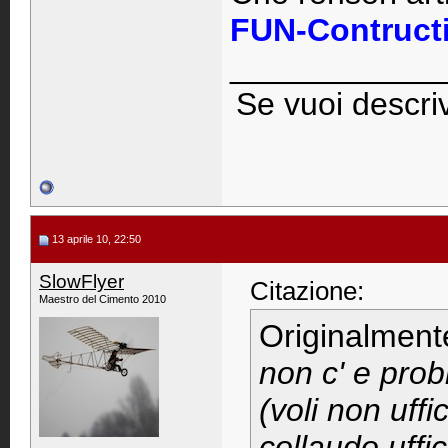
FUN-Contruct
____________
Se vuoi descriv
13 aprile 10, 22:50
SlowFlyer
Citazione:
Maestro del Cimento 2010
Originalment
non c' e prob
(voli non uffi
collaudo uffic