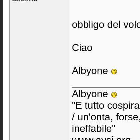
obbligo del volo
Ciao
Albyone
____________
Albyone
"E tutto cospir
/ un'onta, fors
ineffabile"