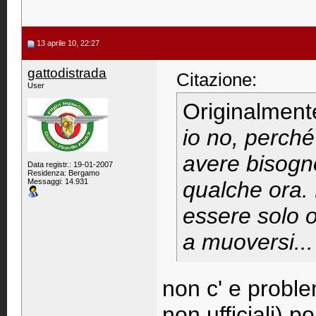
13 aprile 10, 22:27
gattodistrada
Citazione:
User
Originalment
io no, perché
avere bisogno
Data registr.: 19-01-2007
Residenza: Bergamo
Messaggi: 14.931
qualche ora.
essere solo on
a muoversi...
non c' e proble
non ufficiali) p