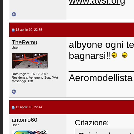
www.avsi.org
13 aprile 10, 22:35
TheRemu
albyone ogni te
User
bagnarsi!!
____________
Data registr.: 16-12-2007
Aeromodellista
Residenza: Venegono Sup. (VA)
Messaggi: 138
13 aprile 10, 22:44
antonio60
Citazione:
User