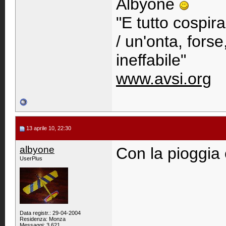
Albyone
"E tutto cospir
/ un'onta, fors
ineffabile"
www.avsi.org
13 aprile 10, 22:30
albyone
Con la pioggia o
UserPlus
Data registr.: 29-04-2004
Residenza: Monza
Messaggi: 3.621