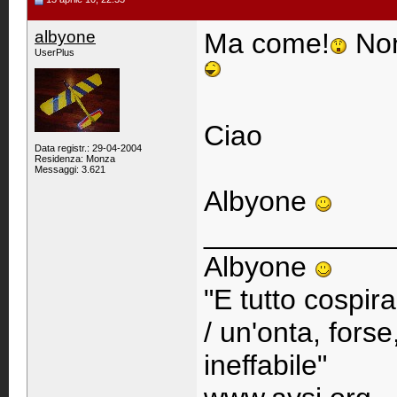
albyone
Ma come!
Non 
UserPlus
Ciao
Data registr.: 29-04-2004
Residenza: Monza
Messaggi: 3.621
Albyone
____________
Albyone
"E tutto cospir
/ un'onta, fors
ineffabile"