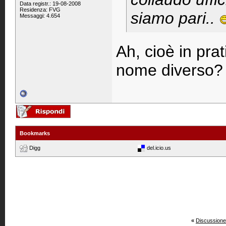
Data registr.: 19-08-2008
Residenza: FVG
siamo pari..
Messaggi: 4.654
Ah, cioè in pr
nome diverso?
Bookmarks
Digg
del.icio.us
«
Discussione