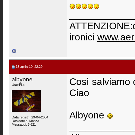
____________
ATTENZIONE:qu
ironici
www.aer
13 aprile 10, 22:29
albyone
Così salviamo 
UserPlus
Ciao
Albyone
Data registr.: 29-04-2004
Residenza: Monza
____________
Messaggi: 3.621