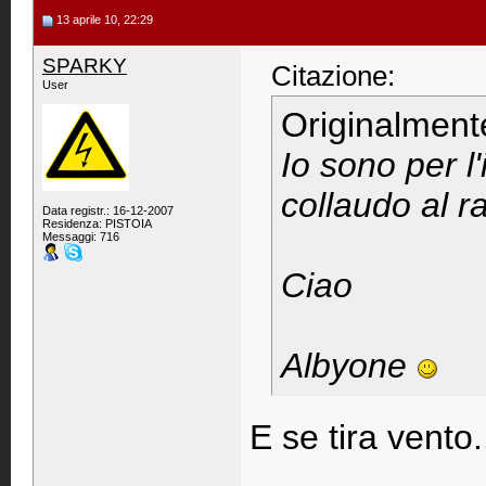
13 aprile 10, 22:29
SPARKY
Citazione:
User
Originalment
Io sono per l
collaudo al r
Data registr.: 16-12-2007
Residenza: PISTOIA
Messaggi: 716
Ciao
Albyone
E se tira vento..