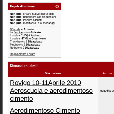
Regole di scrittura
Non puoi
creare nuove discussioni
Non puoi
rispondere alle discussioni
Non puoi
inserire allegati
Non puoi
modificare i tuoi messaggi
BB code
è
Attivato
Le
faccine
sono
Attivato
Il codice
[IMG]
è
Attivato
Il codice HTML è
Disattivato
Trackbacks
è
Disattivato
Pingbacks
è
Disattivato
Refbacks
è
Disattivato
Regolamento Forum
Discussioni simili
Discussione
Autore 
Rovigo 10-11Aprile 2010
Aeroscuola e aerodimentoso
gattodistra
cimento
Aerodimentoso Cimento