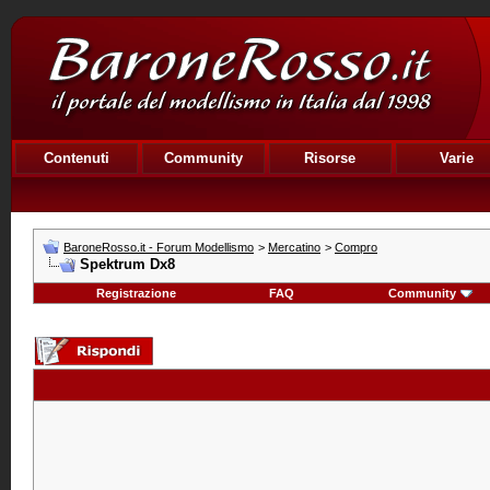
Contenuti
Community
Risorse
Varie
BaroneRosso.it - Forum Modellismo
>
Mercatino
>
Compro
Spektrum Dx8
Registrazione
FAQ
Community