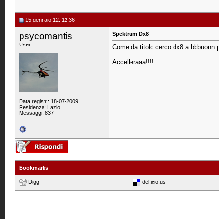
15 gennaio 12, 12:36
psycomantis
Spektrum Dx8
User
Come da titolo cerco dx8 a bbbuonn 
__________________
Accelleraaa!!!!
Data registr.: 18-07-2009
Residenza: Lazio
Messaggi: 837
Bookmarks
Digg
del.icio.us