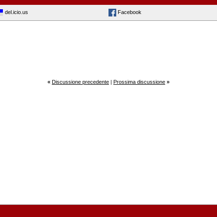
del.icio.us
Facebook
«
Discussione precedente
|
Prossima discussione
»