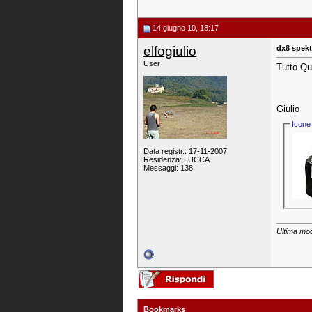
14 giugno 10, 18:17
elfogiulio
dx8 spek
User
Tutto Qu
Giulio
Icone 
Data registr.: 17-11-2007
Residenza: LUCCA
Messaggi: 138
Ultima modi
Bookmarks