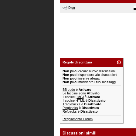
Digg
Regole di scrittura
Non puoi
creare nuove discussioni
Non puoi
rispondere alle discussioni
Non puoi
inserire allegati
Non puoi
modificare i tuoi messaggi
BB code
è
Attivato
Le
faccine
sono
Attivato
Il codice
[IMG]
è
Attivato
Il codice HTML è
Disattivato
Trackbacks
è
Disattivato
Pingbacks
è
Disattivato
Refbacks
è
Disattivato
Regolamento Forum
Discussioni simili