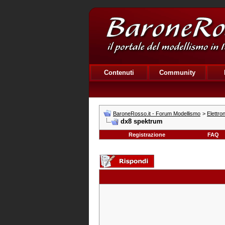
Contenuti
Community
BaroneRosso.it - Forum Modellismo
>
Elettro
dx8 spektrum
Registrazione
FAQ