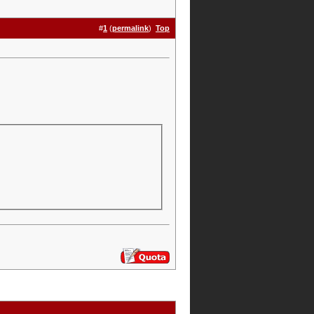
#
1
(
permalink
)
Top