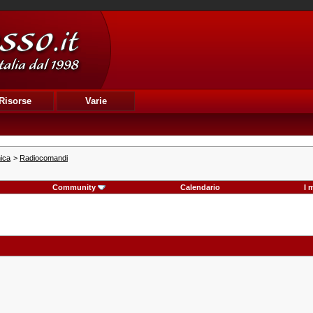
Risorse
Varie
nica
>
Radiocomandi
Community
Calendario
I 