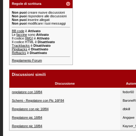
Regole di scrittura
Non puoi
creare nuove discussioni
Non puoi
rispondere alle discussioni
Non puoi
inserire allegati
Non puoi
modificare i tuoi messaggi
BB code
è
Attivato
Le
faccine
sono
Attivato
Il codice
[IMG]
è
Attivato
Il codice HTML è
Disattivato
Trackbacks
è
Disattivato
Pingbacks
è
Disattivato
Refbacks
è
Disattivato
Regolamento Forum
Discussioni simili
Discussione
Autor
regolatore con 16f84
fedor60
Schemi - Regolatore con Pic 16F84
BaroneR
Regolatore con pic 16f84
dbkill
Regolatore pic 16f84
Angqwe
Regolatore pic 16f84
Kayser_