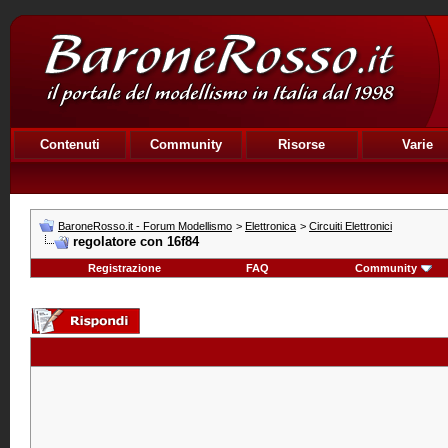
Contenuti
Community
Risorse
Varie
BaroneRosso.it - Forum Modellismo
>
Elettronica
>
Circuiti Elettronici
regolatore con 16f84
Registrazione
FAQ
Community