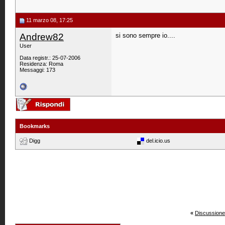
11 marzo 08, 17:25
Andrew82
si sono sempre io....
User
Data registr.: 25-07-2006
Residenza: Roma
Messaggi: 173
Bookmarks
Digg
del.icio.us
«
Discussione