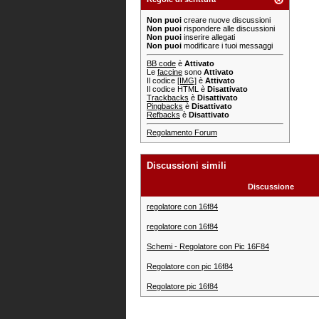
Non puoi
creare nuove discussioni
Non puoi
rispondere alle discussioni
Non puoi
inserire allegati
Non puoi
modificare i tuoi messaggi
BB code
è
Attivato
Le
faccine
sono
Attivato
Il codice
[IMG]
è
Attivato
Il codice HTML è
Disattivato
Trackbacks
è
Disattivato
Pingbacks
è
Disattivato
Refbacks
è
Disattivato
Regolamento Forum
Discussioni simili
Discussione
regolatore con 16f84
regolatore con 16f84
Schemi - Regolatore con Pic 16F84
Regolatore con pic 16f84
Regolatore pic 16f84