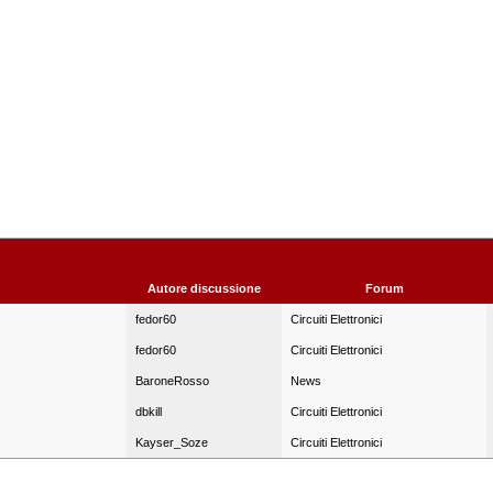
Autore discussione
Forum
fedor60
Circuiti Elettronici
fedor60
Circuiti Elettronici
BaroneRosso
News
dbkill
Circuiti Elettronici
Kayser_Soze
Circuiti Elettronici