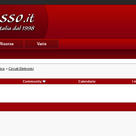
Risorse
Varie
nica
>
Circuiti Elettronici
Community
Calendario
I 