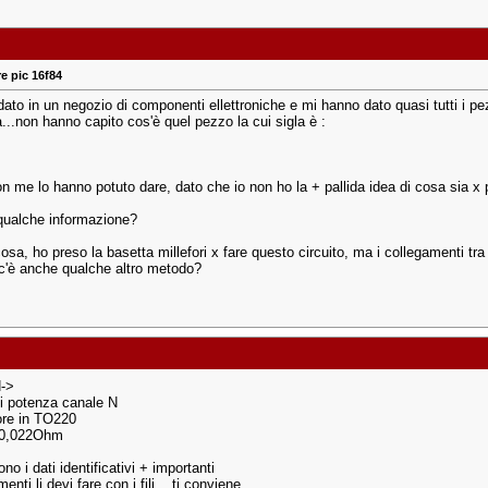
e pic 16f84
ato in un negozio di componenti ellettroniche e mi hanno dato quasi tutti i pe
...non hanno capito cos'è quel pezzo la cui sigla è :
n me lo hanno potuto dare, dato che io non ho la + pallida idea di cosa sia x p
qualche informazione?
cosa, ho preso la basetta millefori x fare questo circuito, ma i collegamenti tra 
? c'è anche qualche altro metodo?
->
i potenza canale N
ore in TO220
0,022Ohm
no i dati identificativi + importanti
enti li devi fare con i fili... ti conviene...