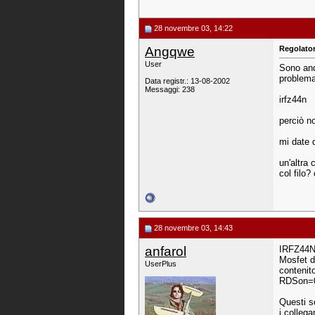
28 novembre 03, 14:22
Angqwe
Regolator
User
Sono and
problema
Data registr.: 13-08-2002
Messaggi: 238
irfz44n
perciò no
mi date 
un'altra 
col filo
28 novembre 03, 14:43
anfarol
IRFZ44N
Mosfet d
UserPlus
contenit
RDSon=
Questi so
i collegam