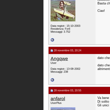
Basta che
Ciao!
Data registr.: 15-10-2003
Residenza: Forlì
Messaggi: 3.752
28 novembre 03, 20:24
Angqwe
dato che
User
dato che 
altriment
Data registr.: 13-08-2002
Messaggi: 238
28 novembre 03, 20:55
anfarol
Va bene 
Di solito 
UserPlus
Gli unic