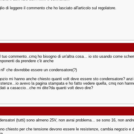
lio di leggere il commento che ho lasciato all'articolo sul regolatore.
 il tuo commento..cmq ho bisogno di un'altra cosa... io sto usando come schem
omponenti da prendere c'è anche
nF che dovrebbe essere un condensatore(?)
gozio mi hanno anche chiesto quanti volt deve essere sto condensatore? anz
sistenze...io avevo la pagina stampata e ho fatto vedere quella, cmq non hanno
dati a casaccio...che mi dite?da quanti volt devo dire?
ensatori (tutti) sono almeno 25V, non avrai problema... se sono 16, non andrei 
nno chiesto per che tensione devono essere le resistenze, cambia negozio e d
a....