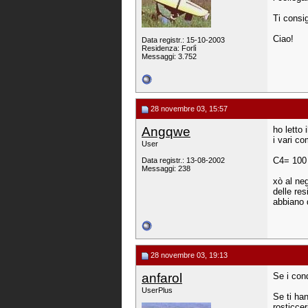
Ti consig
Ciao!
Data registr.: 15-10-2003
Residenza: Forlì
Messaggi: 3.752
28 novembre 03, 15:57
Angqwe
ho letto
i vari c
User
C4= 100 
Data registr.: 13-08-2002
Messaggi: 238
xò al ne
delle re
abbiano 
28 novembre 03, 19:13
anfarol
Se i cond
UserPlus
Se ti ha
rosticceri