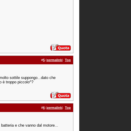
#
5
(
permalink
)
Top
o molto sottile suppongo...dato che
 o è troppo piccolo^?
#
6
(
permalink
)
Top
 batteria e che vanno dal motore...