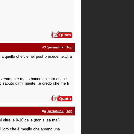
#
3
(
permalink
)
Top
a quello che c'è nel post precedente...tra
i veramente me lo hanno chiesto anche
 saputo dirmi niente...e credo che me li
#
4
(
permalink
)
Top
oltre le 9-10 celle (non si sa mai).
i loro che è meglio che aprano una