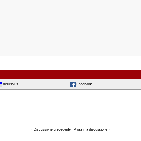
del.icio.us
Facebook
«
Discussione precedente
|
Prossima discussione
»