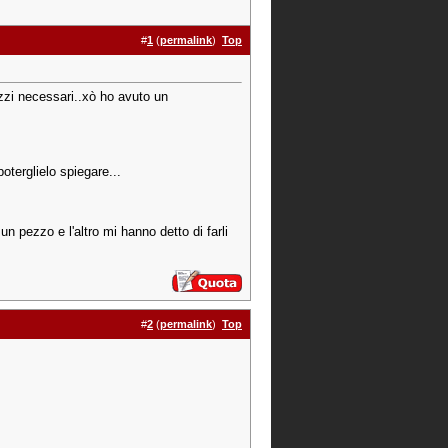
#
1
(
permalink
)
Top
zzi necessari..xò ho avuto un
oterglielo spiegare...
un pezzo e l'altro mi hanno detto di farli
#
2
(
permalink
)
Top