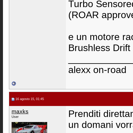
Turbo Sensored
(ROAR approv
e un motore r
Brushless Drift
____________
alexx on-road
16 agosto 15, 01:45
maxks
Prenditi dirett
User
un domani vorr