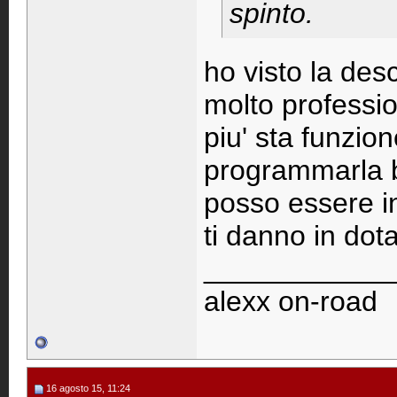
spinto.
ho visto la des
molto professi
piu' sta funzio
programmarla be
posso essere i
ti danno in dot
____________
alexx on-road
16 agosto 15, 11:24