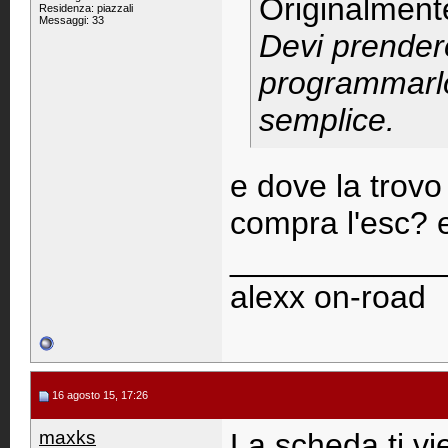
Originalment
Residenza: piazzali
Messaggi: 33
Devi prender
programmarlo
semplice.
e dove la trovo
compra l'esc? 
____________
alexx on-road
16 agosto 15, 17:26
maxks
La scheda ti v