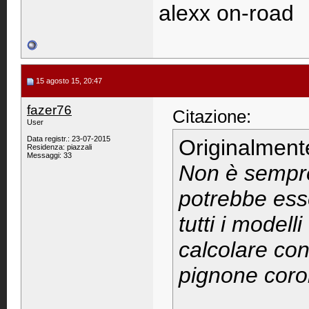
alexx on-road
15 agosto 15, 20:47
fazer76
Citazione:
User
Data registr.: 23-07-2015
Originalment
Residenza: piazzali
Messaggi: 33
Non è sempre
potrebbe ess
tutti i modell
calcolare con 
pignone coro