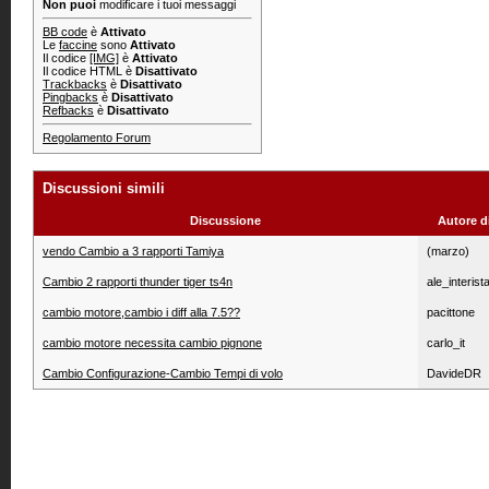
Non puoi
modificare i tuoi messaggi
BB code
è
Attivato
Le
faccine
sono
Attivato
Il codice
[IMG]
è
Attivato
Il codice HTML è
Disattivato
Trackbacks
è
Disattivato
Pingbacks
è
Disattivato
Refbacks
è
Disattivato
Regolamento Forum
Discussioni simili
Discussione
Autore d
vendo Cambio a 3 rapporti Tamiya
(marzo)
Cambio 2 rapporti thunder tiger ts4n
ale_interist
cambio motore,cambio i diff alla 7.5??
pacittone
cambio motore necessita cambio pignone
carlo_it
Cambio Configurazione-Cambio Tempi di volo
DavideDR