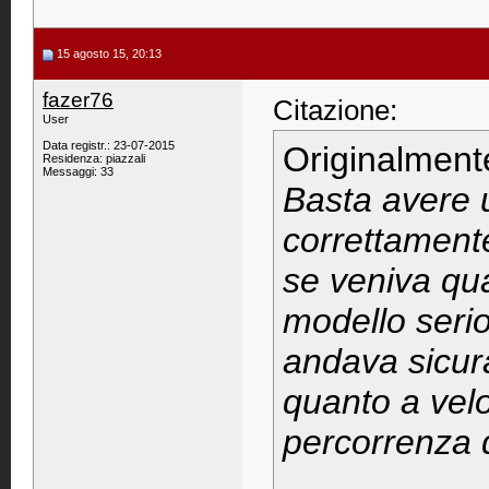
15 agosto 15, 20:13
fazer76
Citazione:
User
Data registr.: 23-07-2015
Originalment
Residenza: piazzali
Messaggi: 33
Basta avere 
correttamente
se veniva qu
modello serio
andava sicura
quanto a velo
percorrenza 