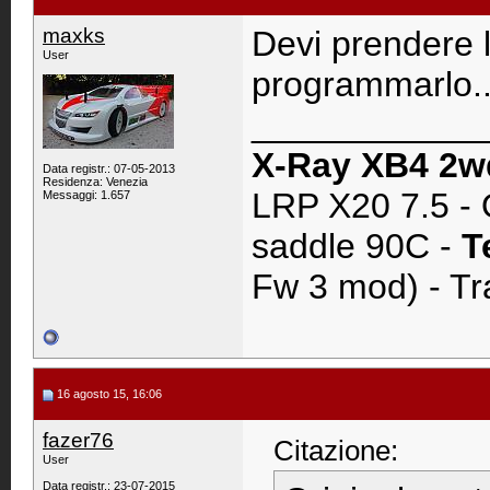
maxks
Devi prendere 
User
programmarlo..
____________
X-Ray XB4 2w
Data registr.: 07-05-2013
Residenza: Venezia
LRP X20 7.5 - 
Messaggi: 1.657
saddle 90C -
T
Fw 3 mod) - Tr
16 agosto 15, 16:06
fazer76
Citazione:
User
Data registr.: 23-07-2015