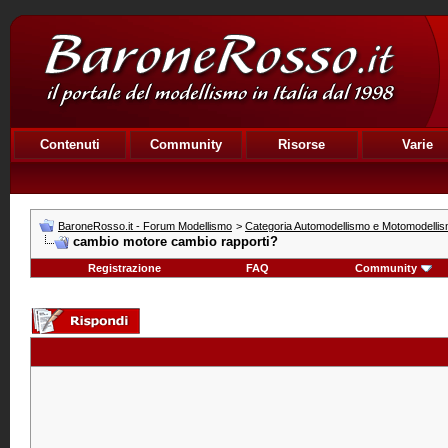
Contenuti
Community
Risorse
Varie
BaroneRosso.it - Forum Modellismo
>
Categoria Automodellismo e Motomodelli
cambio motore cambio rapporti?
Registrazione
FAQ
Community