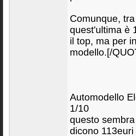
Comunque, tra
quest'ultima è 
il top, ma per i
modello.[/QU
Automodello El
1/10
questo sembra 
dicono 113euri 