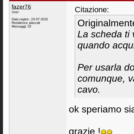
fazer76
Citazione:
User
Data registr.: 23-07-2015
Originalment
Residenza: piazzali
Messaggi: 33
La scheda ti
quando acquis
Per usarla do
comunque, va 
cavo.
ok speriamo sia
grazie !