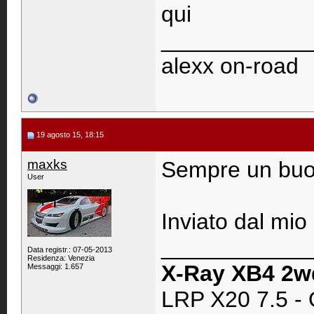
qui
____________
alexx on-road
19 agosto 15, 18:15
maxks
Sempre un buon 
User
Inviato dal mio
____________
Data registr.: 07-05-2013
Residenza: Venezia
X-Ray XB4 2w
Messaggi: 1.657
LRP X20 7.5 - 