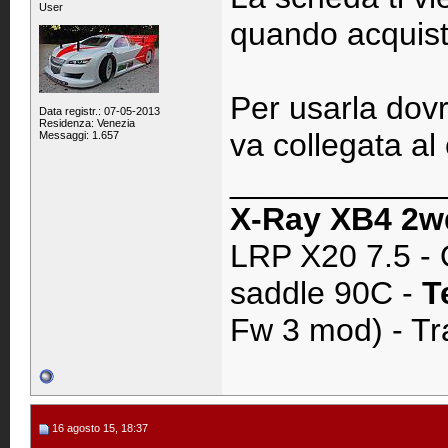
User
quando acquisti
Per usarla dov
Data registr.: 07-05-2013
Residenza: Venezia
va collegata al 
Messaggi: 1.657
____________
X-Ray XB4 2w
LRP X20 7.5 - 
saddle 90C -
T
Fw 3 mod) - Tr
16 agosto 15, 18:37