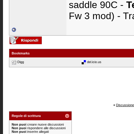
saddle 90C -
T
Fw 3 mod) - Tr
Bookmarks
Digg
del.icio.us
«
Discussione
Regole di scrittura
Non puoi
creare nuove discussioni
Non puoi
rispondere alle discussioni
Non puoi
inserire allegati