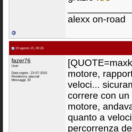
____________
alexx on-road
19 agosto 15, 00:26
fazer76
[QUOTE=maxks
User
motore, rappor
Data registr.: 23-07-2015
Residenza: piazzali
Messaggi: 33
veloci... sicur
correre con un 
motore, andava 
quanto a veloci
percorrenza de