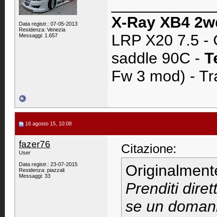
____________
X-Ray XB4 2w
Data registr.: 07-05-2013
Residenza: Venezia
LRP X20 7.5 - 
Messaggi: 1.657
saddle 90C -
T
Fw 3 mod) - Tr
16 agosto 15, 10:08
fazer76
Citazione:
User
Data registr.: 23-07-2015
Originalment
Residenza: piazzali
Messaggi: 33
Prenditi dire
se un domani