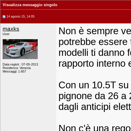
Visualizza messaggio singolo
14 agosto 15, 14:05
maxks
Non è sempre ver
User
potrebbe essere t
modelli ti danno f
rapporto interno 
Data registr.: 07-05-2013
Residenza: Venezia
Messaggi: 1.657
Con un 10.5T su l
pignone da 26 a 
dagli anticipi elet
Non c'è una regola