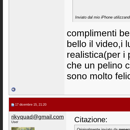
Inviato dal mio iPhone utilizzan
complimenti bel
bello il video,i
realistica(per i
che un pelino c
sono molto felic
17 dicembre 15, 21:20
rikyquad@gmail.com
Citazione:
User
Originalmente inviato da
genera