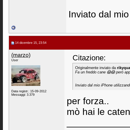
Inviato dal mio
14 dicembre 15, 23:54
(marzo)
Citazione:
User
Originalmente inviato da
rikyqu
Fa un freddo cane 😱😱 peró app
Inviato dal mio iPhone utilizzan
Data registr.: 15-09-2012
Messaggi: 3.379
per forza..
mò hai le cate
____________