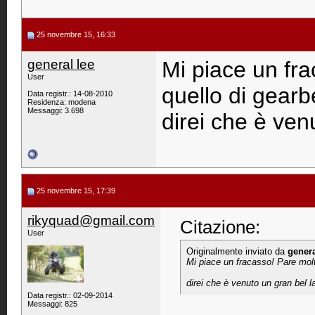
25 novembre 15, 16:33
general lee
Mi piace un fra
User
quello di gearb
Data registr.: 14-08-2010
Residenza: modena
Messaggi: 3.698
direi che è ven
25 novembre 15, 17:39
rikyquad@gmail.com
Citazione:
User
Originalmente inviato da
genera
Mi piace un fracasso! Pare molto
direi che è venuto un gran bel 
Data registr.: 02-09-2014
Messaggi: 825