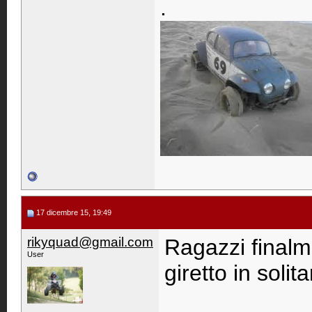
.
17 dicembre 15, 19:49
rikyquad@gmail.com
Ragazzi finalm
User
giretto in solit