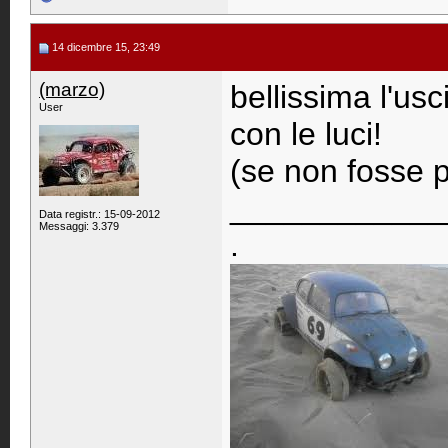
14 dicembre 15, 23:49
(marzo)
bellissima l'usc
User
con le luci!
(se non fosse pe
____________
Data registr.: 15-09-2012
Messaggi: 3.379
.