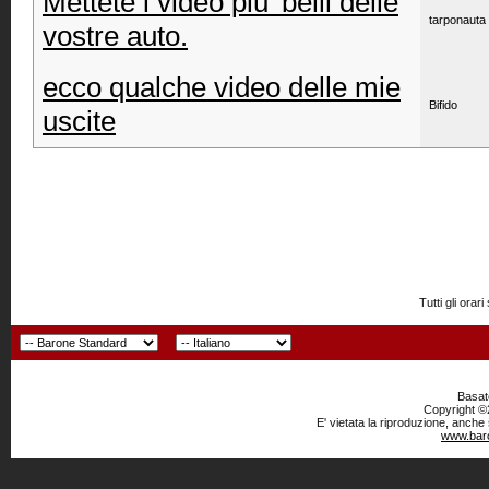
Mettete i video piu' belli delle
tarponauta
vostre auto.
ecco qualche video delle mie
Bifido
uscite
Tutti gli or
Basato
Copyright ©2
E' vietata la riproduzione, anche
www.baro