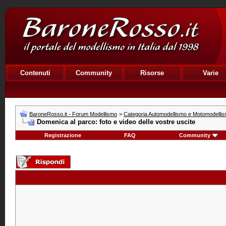
Contenuti
Community
Risorse
Varie
BaroneRosso.it - Forum Modellismo
>
Categoria Automodellismo e Motomodelli
Domenica al parco: foto e video delle vostre uscite
Registrazione
FAQ
Community