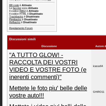
BB code
è
Attivato
Le
faccine
sono
Attivato
Il codice
[IMG]
è
Attivato
Il codice HTML è
Disattivato
Trackbacks
è
Disattivato
Pingbacks
è
Disattivato
Refbacks
è
Disattivato
Regolamento Forum
Discussioni simili
Discussione
Autore 
"A TUTTO GLOW! -
RACCOLTA DEI VOSTRI
icarus64
VIDEO E VOSTRE FOTO (e
inerenti commenti)"
Mettete le foto piu' belle delle
GHIRO11
vostre auto!!!