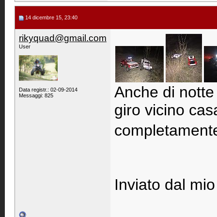
14 dicembre 15, 23:40
rikyquad@gmail.com
User
Anche di notte 
Data registr.: 02-09-2014
Messaggi: 825
giro vicino ca
completamente s
Inviato dal mio