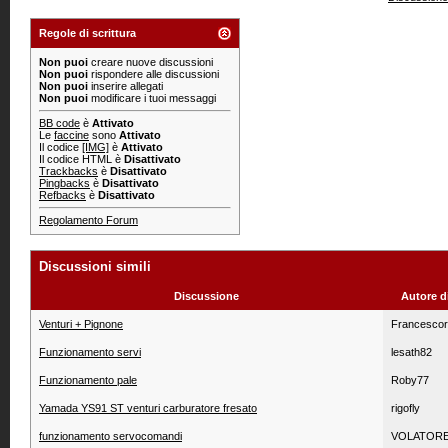
Regole di scrittura
Non puoi
creare nuove discussioni
Non puoi
rispondere alle discussioni
Non puoi
inserire allegati
Non puoi
modificare i tuoi messaggi
BB code
è
Attivato
Le
faccine
sono
Attivato
Il codice
[IMG]
è
Attivato
Il codice HTML è
Disattivato
Trackbacks
è
Disattivato
Pingbacks
è
Disattivato
Refbacks
è
Disattivato
Regolamento Forum
Discussioni simili
Discussione
Autore d
Venturi + Pignone
Francesco
Funzionamento servi
lesath82
Funzionamento pale
Roby77
Yamada YS91 ST venturi carburatore fresato
rigofly
funzionamento servocomandi
VOLATOR