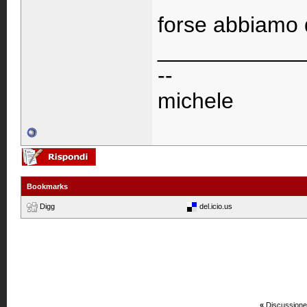
forse abbiamo d
____________
--
michele
Bookmarks
Digg
del.icio.us
«
Discussione