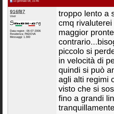
13 gennaio 08, 15:46
916f87
troppo lento a 
User
cmq rivaluterei 
maggior prontez
Data registr.: 06-07-2006
Residenza: PADOVA
Messaggi: 1.300
contrario...bis
piccolo si perd
in velocità di p
quindi si può 
agli alti regim
visto che si sos
fino a grandi l
tranquillamente