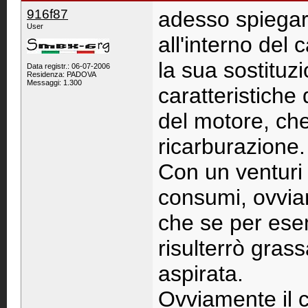
916f87
adesso spiegart
User
all'interno del
la sua sostituz
Data registr.: 06-07-2006
Residenza: PADOVA
Messaggi: 1.300
caratteristich
del motore, ch
ricarburazione.
Con un venturi 
consumi, ovvia
che se per esem
risulterrò grass
aspirata.
Ovviamente il c