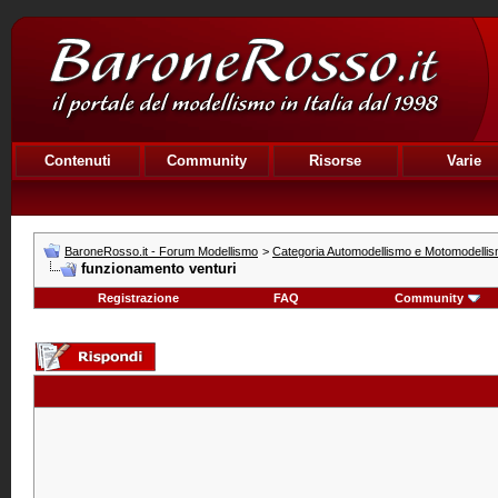
Contenuti
Community
Risorse
Varie
BaroneRosso.it - Forum Modellismo
>
Categoria Automodellismo e Motomodelli
funzionamento venturi
Registrazione
FAQ
Community