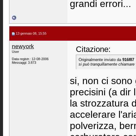
grandi errori...
13 gennaio 08, 15:55
newyork
Citazione:
User
Data registr.: 12-08-2006
Originalmente inviato da
916f87
Messaggi: 3.873
si può tranquillamente chiamare v
si, non ci sono
precisini (a dir
la strozzatura 
accelerare l'ari
polverizza, ber