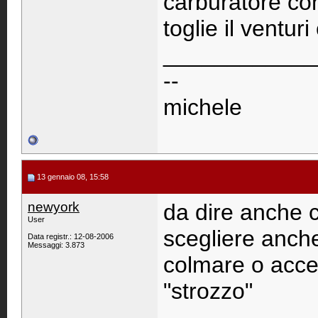
carburatore co
toglie il venturi
____________
--
michele
13 gennaio 08, 15:58
newyork
da dire anche c
User
scegliere anch
Data registr.: 12-08-2006
Messaggi: 3.873
colmare o accen
"strozzo"