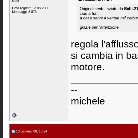
User
Data registr.: 12-08-2006
Originalmente inviato da
Balli.2
Messaggi: 3.873
ciao a tutti,
a cosa serve il venturi nel car
grazie per l'attenzione
regola l'affluss
si cambia in ba
motore.
____________
--
michele
13 gennaio 08, 15:24