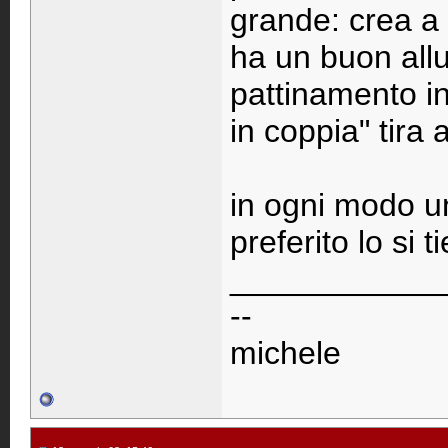
grande: crea a 
ha un buon all
pattinamento i
in coppia" tira
in ogni modo una
preferito lo si 
____________
--
michele