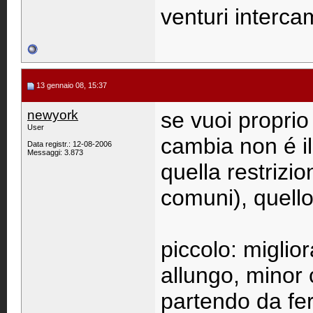
venturi intercam
13 gennaio 08, 15:37
newyork
se vuoi proprio
User
cambia non é il 
Data registr.: 12-08-2006
Messaggi: 3.873
quella restrizi
comuni), quello 
piccolo: miglio
allungo, minor 
partendo da fe