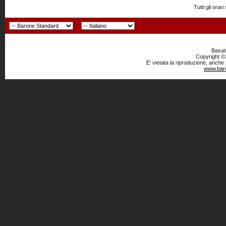
Tutti gli or
Basato
Copyright ©2
E' vietata la riproduzione, anche
www.baro