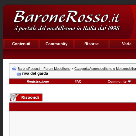
Contenuti
Community
Risorse
Varie
BaroneRosso.it - Forum Modellismo
>
Categoria Automodellismo e Motomodelli
riva del garda
Registrazione
FAQ
Community