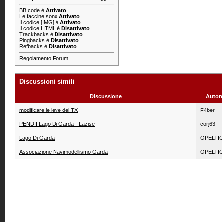
BB code
è
Attivato
Le
faccine
sono
Attivato
Il codice
[IMG]
è
Attivato
Il codice HTML è
Disattivato
Trackbacks
è
Disattivato
Pingbacks
è
Disattivato
Refbacks
è
Disattivato
Regolamento Forum
Discussioni simili
Discussione
Autor
modificare le leve del TX
F4ber
PENDII Lago Di Garda - Lazise
corj63
Lago Di Garda
OPELTI
Associazione Navimodellismo Garda
OPELTI