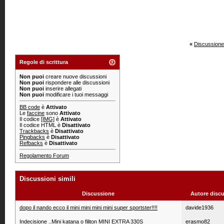
«
Discussione
Regole di scrittura
Non puoi
creare nuove discussioni
Non puoi
rispondere alle discussioni
Non puoi
inserire allegati
Non puoi
modificare i tuoi messaggi
BB code
è
Attivato
Le
faccine
sono
Attivato
Il codice
[IMG]
è
Attivato
Il codice HTML è
Disattivato
Trackbacks
è
Disattivato
Pingbacks
è
Disattivato
Refbacks
è
Disattivato
Regolamento Forum
Discussioni simili
Discussione
Autore disc
dopo il nando ecco il mini mini mini mini super sportster!!!!
davide1936
Indecisione ..Mini katana o filiton MINI EXTRA 330S
erasmo82