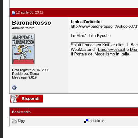
12 aprile 05, 23:11
BaroneRosso
Link all'articolo:
http://www.baronerosso.it/Articolo87.
Amministratore
Le MiniZ della Kyosho
__________________
Saluti Francesco Kaitner alias "Il Ba
WebMaster di:
BaroneRosso.it
e
Dron
Il Portale del Modellismo in Italia
Data registr.: 27-07-2000
Residenza: Roma
Messaggi: 9.819
Bookmarks
Digg
del.icio.us