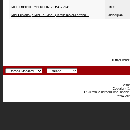
Mini confronto : Mini Mandy Vs Easy Star
din_s
Mini-Funtana (e Mini Ed-Gino...) listello motore strano...
lelelodigiani
Tutti gli or
Basato
Copyright ©2
E' vietata la riproduzione, anche
www.baro