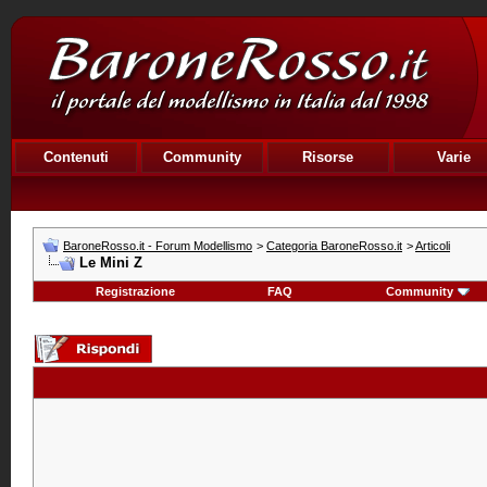
Contenuti
Community
Risorse
Varie
BaroneRosso.it - Forum Modellismo
>
Categoria BaroneRosso.it
>
Articoli
Le Mini Z
Registrazione
FAQ
Community