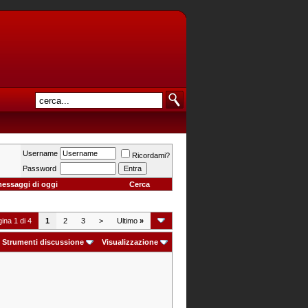
Username
Ricordami?
Password
messaggi di oggi
Cerca
ina 1 di 4
1
2
3
>
Ultimo
»
Strumenti discussione
Visualizzazione