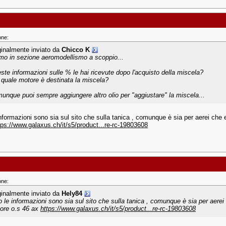
one:
ginalmente inviato da
Chicco K
mo in sezione aeromodellismo a scoppio...
ste informazioni sulle % le hai ricevute dopo l'acquisto della miscela?
 quale motore è destinata la miscela?
unque puoi sempre aggiungere altro olio per "aggiustare" la miscela...
informazioni sono sia sul sito che sulla tanica , comunque è sia per aerei che 
tps://www.galaxus.ch/it/s5/product...re-rc-19803608
one:
ginalmente inviato da
Hely84
o le informazioni sono sia sul sito che sulla tanica , comunque è sia per aerei 
ore o.s 46 ax
https://www.galaxus.ch/it/s5/product...re-rc-19803608