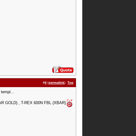
#
4
(
permalink
)
Top
 tempi...
AR GOLD) , T-REX 600N FBL (XBAR)