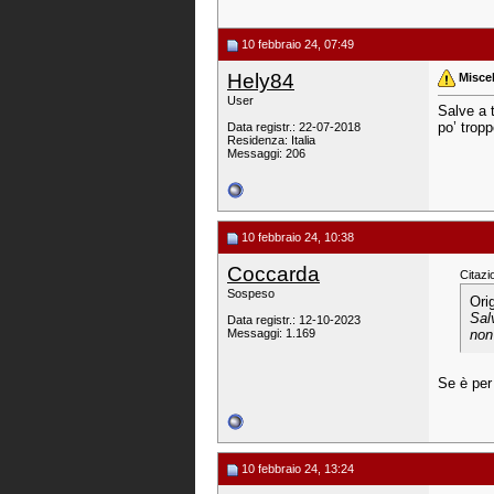
10 febbraio 24, 07:49
Hely84
Misce
User
Salve a t
po’ tropp
Data registr.: 22-07-2018
Residenza: Italia
Messaggi: 206
10 febbraio 24, 10:38
Coccarda
Citazi
Sospeso
Ori
Sal
Data registr.: 12-10-2023
Messaggi: 1.169
non
Se è per
10 febbraio 24, 13:24