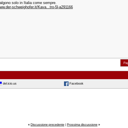
algono solo in Italia come sempre.
www.der-schweighofer.it/Kava...tro-5l-a291166
Pag
del.icio.us
Facebook
«
Discussione precedente
|
Prossima discussione
»