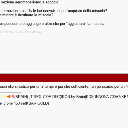
 sezione aeromodellismo a scoppio...
nformazioni sulle % le hai ricevute dopo l'acquisto della miscela?
e motore è destinata la miscela?
 puoi sempre aggiungere altro olio per "aggiustare" la miscela...
___________
, è tutto... senza, c'è il vuoto...
uon olio sintetico per un 2 tempi è più che sufficiente...un pò scarso per un 4
___________
N
700
HPS
(BRAIN) ;T REX 700E DFC(IKON by Brain)KDS INNOVA 700V2(KB
del clone 450 se(KBAR GOLD)