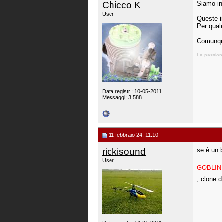
Chicco K
Siamo in
User
Queste i
Per qual
Comunque
_______
La passione
Data registr.: 10-05-2011
Messaggi: 3.588
11 febbraio 24, 11:10
rickisound
se è un b
_______
User
GOBLI
, clone 