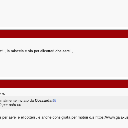
tti , la miscela e sia per elicotteri che aerei ,
one:
ginalmente inviato da
Coccarda
è per auto no
 per aerei e elicotteri , e anche consigliata per motori o.s
https://www.galaxus