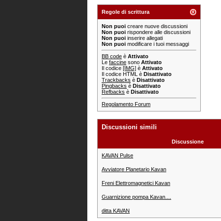
Regole di scrittura
Non puoi
creare nuove discussioni
Non puoi
rispondere alle discussioni
Non puoi
inserire allegati
Non puoi
modificare i tuoi messaggi
BB code
è
Attivato
Le
faccine
sono
Attivato
Il codice
[IMG]
è
Attivato
Il codice HTML è
Disattivato
Trackbacks
è
Disattivato
Pingbacks
è
Disattivato
Refbacks
è
Disattivato
Regolamento Forum
Discussioni simili
Discussione
KAVAN Pulse
Avviatore Planetario Kavan
Freni Elettromagnetici Kavan
Guarnizione pompa Kavan....
ditta KAVAN