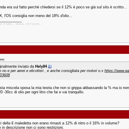
a era sul fatto perché chiedersi se il 12% è poco se già sul sito è scritto...
X, l'OS consiglia non meno del 18% d'olio...
___________
, è tutto... senza, c'è il vuoto...
one:
ginalmente inviato da
Hely84
o no e per aerei e elicotteri , e anche consigliata per motori o.s
https://www.gal
03608
sta miscela sposa la mia teoria che non si grippa abbassando la % ma io no
20 -30cc di olio per ogni litro che fai e vai tranquillo.
iti della € maledetta non erano rimasti a 12% di nitro o il 16% in volume?
 in descrizione non ci sono restrizioni.