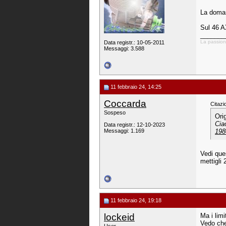
La domand
Sul 46 A
_______
La passione
Data registr.: 10-05-2011
Messaggi: 3.588
11 febbraio 24, 14:25
Coccarda
Citazi
Sospeso
Ori
Cia
Data registr.: 12-10-2023
Messaggi: 1.169
198
Vedi que
mettigli 
11 febbraio 24, 19:18
lockeid
Ma i lim
Vedo che