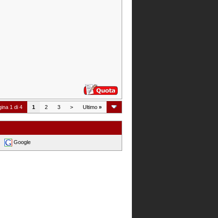
ina 1 di 4
1
2
3
>
Ultimo
»
Google