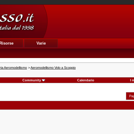
Risorse
Varie
ria Aeromodellismo
>
Aeromodellismo Volo a Scoppio
Community
Calendario
I 
Pag