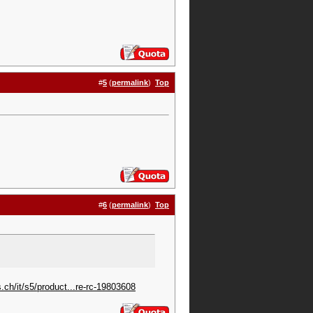
#
5
(
permalink
)
Top
#
6
(
permalink
)
Top
.ch/it/s5/product...re-rc-19803608