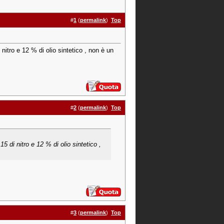
#
1
(
permalink
)
Top
nitro e 12 % di olio sintetico , non è un
#
2
(
permalink
)
Top
5 di nitro e 12 % di olio sintetico ,
#
3
(
permalink
)
Top