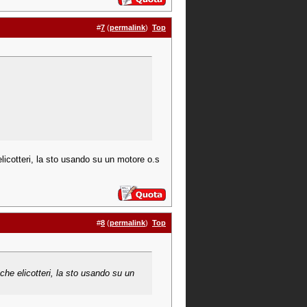
#
7
(
permalink
)
Top
elicotteri, la sto usando su un motore o.s
#
8
(
permalink
)
Top
che elicotteri, la sto usando su un