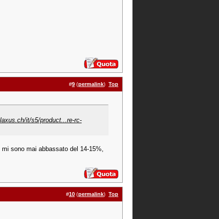
#
9
(
permalink
)
Top
axus.ch/it/s5/product...re-rc-
n mi sono mai abbassato del 14-15%,
#
10
(
permalink
)
Top