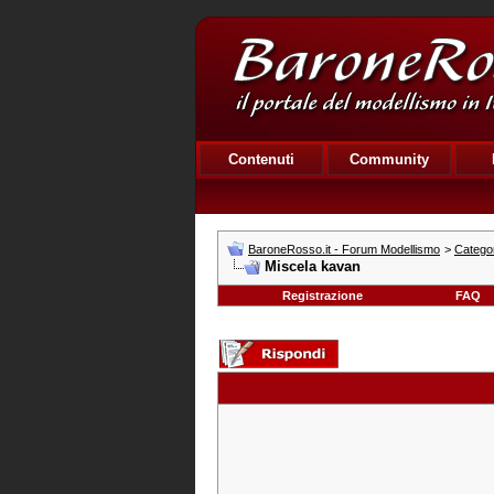
Contenuti
Community
BaroneRosso.it - Forum Modellismo
>
Catego
Miscela kavan
Registrazione
FAQ