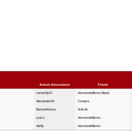
Autore discussione
Forum
runnerfly67
Aeromodellismo Alianti
Alexander44
Compro
BaroneRosso
Articoli
ryan-j
Aeromodellismo
Alefly
Aeromodellismo