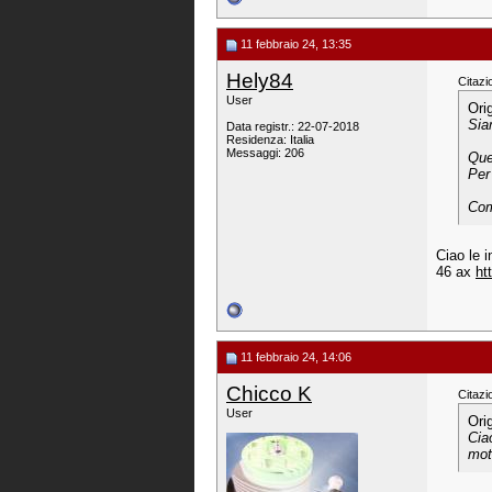
11 febbraio 24, 13:35
Hely84
Citazi
User
Ori
Sia
Data registr.: 22-07-2018
Residenza: Italia
Messaggi: 206
Que
Per
Com
Ciao le 
46 ax
ht
11 febbraio 24, 14:06
Chicco K
Citazi
User
Ori
Cia
mot