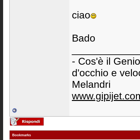
ciao
Bado
____________
- Cos'è il Genio
d'occhio e vel
Melandri
www.gipijet.co
Bookmarks