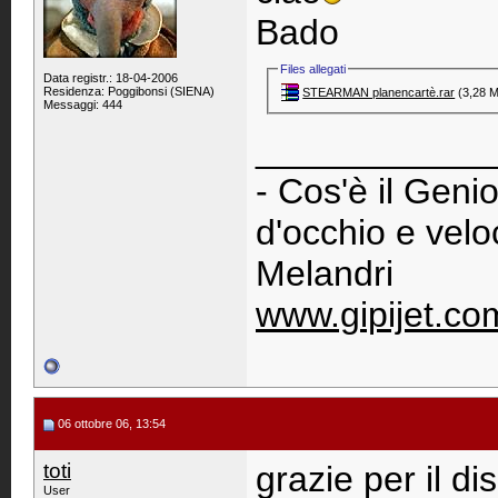
Bado
Files allegati
Data registr.: 18-04-2006
Residenza: Poggibonsi (SIENA)
STEARMAN planencartè.rar‎
(3,28 M
Messaggi: 444
____________
- Cos'è il Genio
d'occhio e vel
Melandri
www.gipijet.co
06 ottobre 06, 13:54
toti
grazie per il di
User