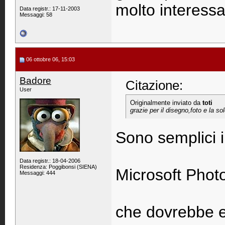
molto interess
Data registr.: 17-11-2003
Messaggi: 58
06 ottobre 06, 15:03
Badore
Citazione:
User
Originalmente inviato da
toti
grazie per il disegno,foto e la 
Sono semplici i
Data registr.: 18-04-2006
Residenza: Poggibonsi (SIENA)
Microsoft Photo
Messaggi: 444
che dovrebbe e