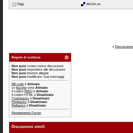
Digg
del.icio.us
«
Discussione
Regole di scrittura
Non puoi
creare nuove discussioni
Non puoi
rispondere alle discussioni
Non puoi
inserire allegati
Non puoi
modificare i tuoi messaggi
BB code
è
Attivato
Le
faccine
sono
Attivato
Il codice
[IMG]
è
Attivato
Il codice HTML è
Disattivato
Trackbacks
è
Disattivato
Pingbacks
è
Disattivato
Refbacks
è
Disattivato
Regolamento Forum
Discussioni simili