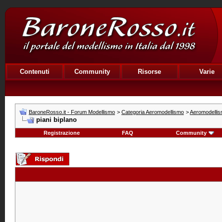
Contenuti
Community
Risorse
Varie
BaroneRosso.it - Forum Modellismo
>
Categoria Aeromodellismo
>
Aeromodellis
piani biplano
Registrazione
FAQ
Community