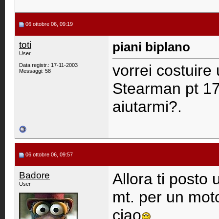
06 ottobre 06, 09:19
toti
piani biplano
User
vorrei costuire 
Data registr.: 17-11-2003
Messaggi: 58
Stearman pt 17
aiutarmi?.
06 ottobre 06, 09:57
Badore
Allora ti posto
User
mt. per un moto
ciao