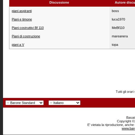
Discussione
Autore disc
piani aspiranti
boss
Piani e timone
luca1970
Piani costruttivi Bf 110
MeBf110
Piani di costruzione
mareanera
piani a V
topa
Tutti gli or
Basato
Copyright ©2
E' vietata la riproduzione, anche
www.baro