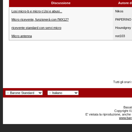
Discussione
Autore d
Losi micro-b e micro-t.Usi e abusi...
Nikos
Micro ricevente, funzionerà con l'MX12?
PAPERINO
ricevente standard con servi micro
Houndgrey
Micro antenna
not103
Tutti gli or
Basato
Copyright ©2
E' vietata la riproduzione, anche
www.baro