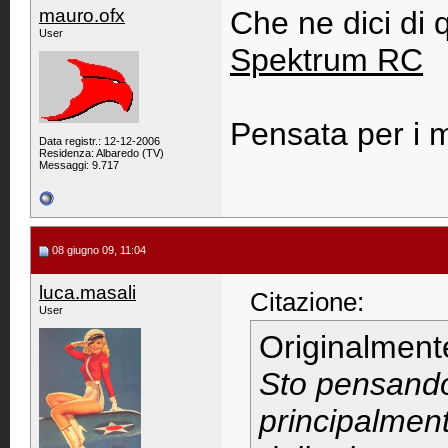
mauro.ofx
Che ne dici di 
User
Spektrum RC
Pensata per i m
Data registr.: 12-12-2006
Residenza: Albaredo (TV)
Messaggi: 9.717
08 giugno 09, 11:04
luca.masali
Citazione:
User
Originalment
Sto pensando
principalment