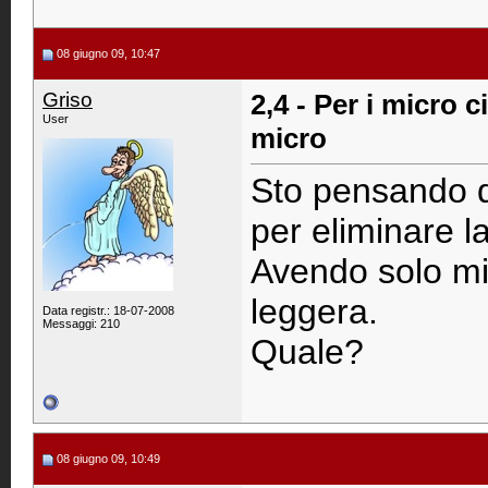
08 giugno 09, 10:47
Griso
2,4 - Per i micro 
User
micro
Sto pensando d
per eliminare l
Avendo solo mic
leggera.
Data registr.: 18-07-2008
Messaggi: 210
Quale?
08 giugno 09, 10:49