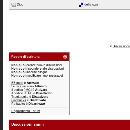
Digg
del.icio.us
«
Discussione
Regole di scrittura
Non puoi
creare nuove discussioni
Non puoi
rispondere alle discussioni
Non puoi
inserire allegati
Non puoi
modificare i tuoi messaggi
BB code
è
Attivato
Le
faccine
sono
Attivato
Il codice
[IMG]
è
Attivato
Il codice HTML è
Disattivato
Trackbacks
è
Disattivato
Pingbacks
è
Disattivato
Refbacks
è
Disattivato
Regolamento Forum
Discussioni simili