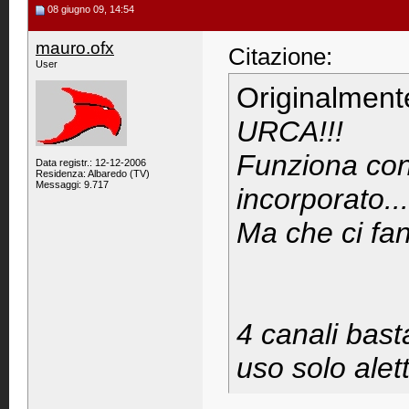
08 giugno 09, 14:54
mauro.ofx
Citazione:
User
Originalment
URCA!!!
Funziona con 
Data registr.: 12-12-2006
Residenza: Albaredo (TV)
Messaggi: 9.717
incorporato..
Ma che ci fann
4 canali bast
uso solo alet