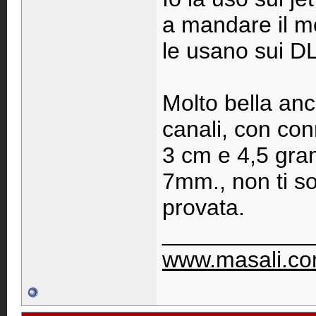
a mandare il mode
le usano sui D
Molto bella an
canali, con con
3 cm e 4,5 gra
7mm., non ti s
provata.
____________
www.masali.c