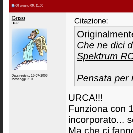
08 giugno 09, 11:30
Griso
Citazione:
User
Originalment
Che ne dici d
Spektrum R
Pensata per i
Data registr.: 18-07-2008
Messaggi: 210
URCA!!!
Funziona con 1 
incorporato... 
Ma che ci fanno 