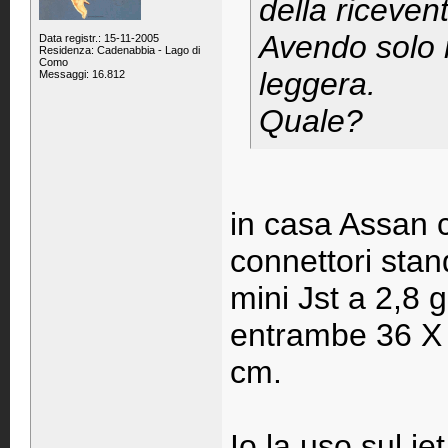
della riceven
Avendo solo m
Data registr.: 15-11-2005
Residenza: Cadenabbia - Lago di
Como
leggera.
Messaggi: 16.812
Quale?
in casa Assan c
connettori sta
mini Jst a 2,8
entrambe 36 X 
cm.
Io la uso sul j