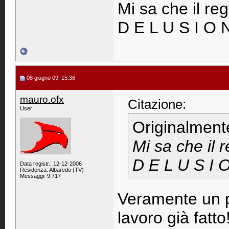
Mi sa che il re
D E L U S I O 
08 giugno 09, 15:36
mauro.ofx
Citazione:
User
Originalment
Mi sa che il 
D E L U S I 
Data registr.: 12-12-2006
Residenza: Albaredo (TV)
Messaggi: 9.717
Veramente un p
lavoro già fatto!