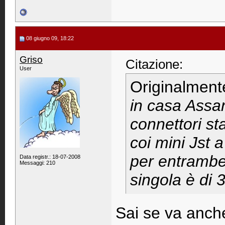
08 giugno 09, 18:22
Griso
Citazione:
User
Originalment
in casa Assan
connettori s
coi mini Jst 
per entrambe
Data registr.: 18-07-2008
Messaggi: 210
singola è di 
Sai se va anch