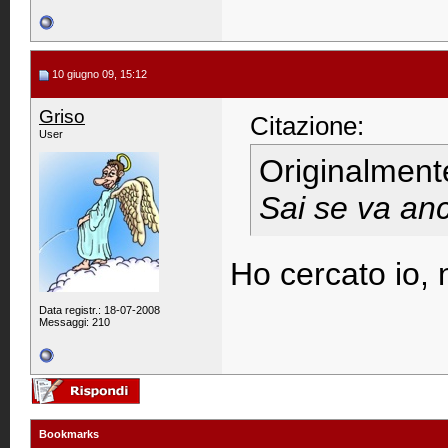
10 giugno 09, 15:12
Griso
Citazione:
User
Originalment
Sai se va an
Ho cercato io, n
Data registr.: 18-07-2008
Messaggi: 210
Bookmarks