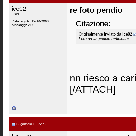
ice02
re foto pendio
User
Citazione:
Data registr.: 12-10-2006
Messaggi: 217
Originalmente inviato da
ice02
Foto da un pendio turbolento
nn riesco a cari
[/ATTACH]
12 gennaio 15, 22:40