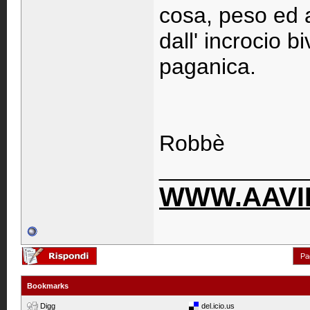
cosa, peso ed ap
dall' incrocio b
paganica.
Robbè
____________
WWW.AAVIP
Pa
Bookmarks
Digg
del.icio.us