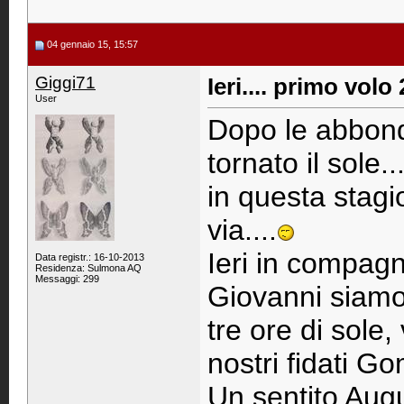
04 gennaio 15, 15:57
Giggi71
Ieri.... primo volo
User
Dopo le abbonda
tornato il sole.
in questa stagi
via....
Ieri in compag
Data registr.: 16-10-2013
Residenza: Sulmona AQ
Messaggi: 299
Giovanni siamo 
tre ore di sole
nostri fidati Go
Un sentito Augu