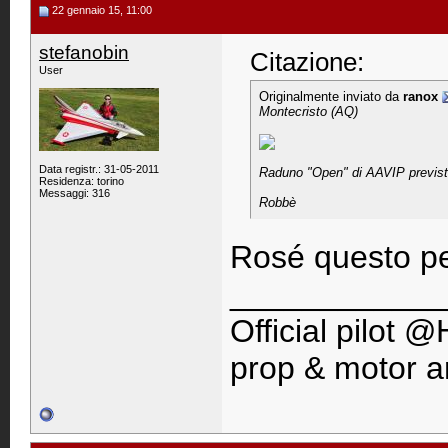
22 gennaio 15, 11:00
stefanobin
Citazione:
User
Originalmente inviato da
ranox
Montecristo (AQ)
Data registr.: 31-05-2011
Raduno "Open" di AAVIP previst
Residenza: torino
Messaggi: 316
Robbè
Rosé questo p
____________
Official pilot
prop & motor 