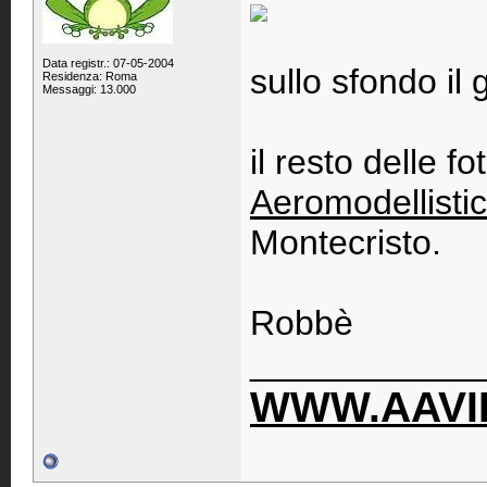
Data registr.: 07-05-2004
sullo sfondo il
Residenza: Roma
Messaggi: 13.000
il resto delle f
Aeromodellisti
Montecristo.
Robbè
____________
WWW.AAVIP