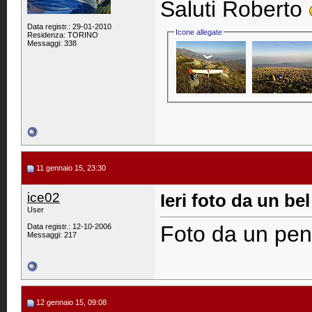
Saluti Roberto
Data registr.: 29-01-2010
Icone allegate
Residenza: TORINO
Messaggi: 338
11 gennaio 15, 23:30
ice02
Ieri foto da un b
User
Foto da un pen
Data registr.: 12-10-2006
Messaggi: 217
12 gennaio 15, 09:08