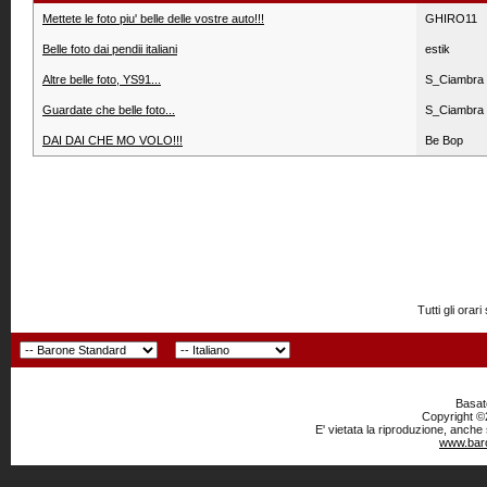
Mettete le foto piu' belle delle vostre auto!!!
GHIRO11
Belle foto dai pendii italiani
estik
Altre belle foto, YS91...
S_Ciambra
Guardate che belle foto...
S_Ciambra
DAI DAI CHE MO VOLO!!!
Be Bop
Tutti gli or
Basato
Copyright ©2
E' vietata la riproduzione, anche
www.baro