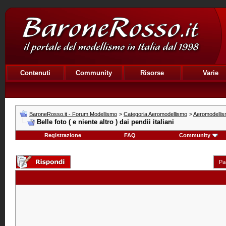
Contenuti
Community
Risorse
Varie
BaroneRosso.it - Forum Modellismo
>
Categoria Aeromodellismo
>
Aeromodellism
Belle foto ( e niente altro ) dai pendii italiani
Registrazione
FAQ
Community
Pa