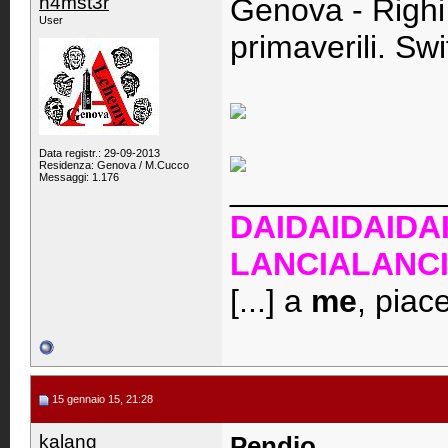
h4mst3r
Genova - Righi
User
primaverili. Sw
Data registr.: 29-09-2013
Residenza: Genova / M.Cucco
Messaggi: 1.176
____________
DAIDAIDAIDA
LANCIALANC
[...] a
me
, piac
15 gennaio 15, 21:28
kalang
Pendio