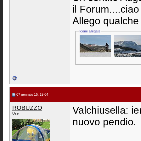
il Forum....ciao
Allego qualche f
Icone allegate
07 gennaio 15, 19:04
ROBUZZO
Valchiusella: ie
User
nuovo pendio.