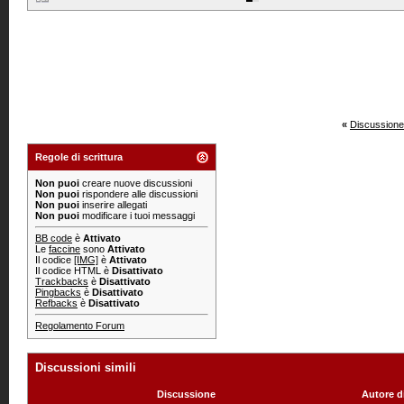
«
Discussione
Regole di scrittura
Non puoi
creare nuove discussioni
Non puoi
rispondere alle discussioni
Non puoi
inserire allegati
Non puoi
modificare i tuoi messaggi
BB code
è
Attivato
Le
faccine
sono
Attivato
Il codice
[IMG]
è
Attivato
Il codice HTML è
Disattivato
Trackbacks
è
Disattivato
Pingbacks
è
Disattivato
Refbacks
è
Disattivato
Regolamento Forum
Discussioni simili
Discussione
Autore d