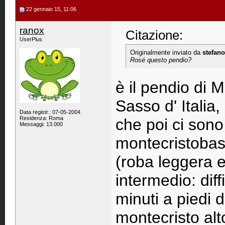
22 gennaio 15, 11:06
ranox
Citazione:
UserPlus
Originalmente inviato da
stefan
Rosé questo pendio?
è il pendio di 
Sasso d' Italia
Data registr.: 07-05-2004
Residenza: Roma
che poi ci sono 
Messaggi: 13.000
montecristobass
(roba leggera e
intermedio: dif
minuti a piedi d
montecristo alt