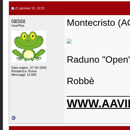
21 gennaio 15, 15:53
ranox
Montecristo (A
UserPlus
Raduno "Open" 
Data registr.: 07-05-2004
Residenza: Roma
Messaggi: 13.000
Robbè
____________
WWW.AAVIP