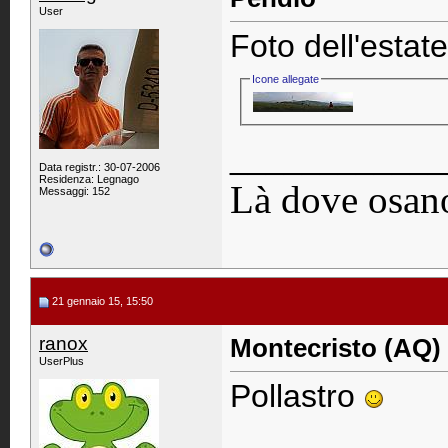
User
Foto dell'esta
Icone allegate
____________
Data registr.: 30-07-2006
Residenza: Legnago
Là dove osano
Messaggi: 152
21 gennaio 15, 15:50
ranox
Montecristo (AQ)
UserPlus
Pollastro