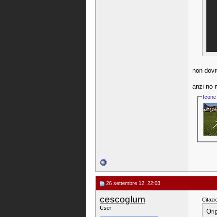
non dovr
anzi no 
Icone 
26 settembre 12, 22:03
cescoglum
Citazi
User
Ori