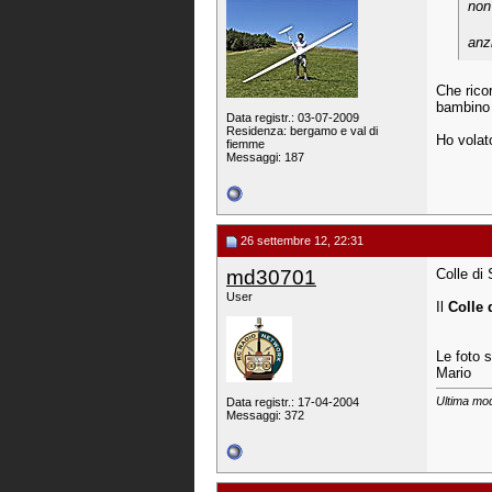
non
anz
Che rico
bambino 
Data registr.: 03-07-2009
Residenza: bergamo e val di
Ho volat
fiemme
Messaggi: 187
26 settembre 12, 22:31
md30701
Colle di
User
Il
Colle
Le foto 
Mario
Ultima mod
Data registr.: 17-04-2004
Messaggi: 372