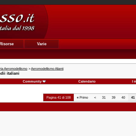
Risorse
Varie
ria Aeromodellismo
>
Aeromodellismo Alianti
dii italiani
Community
Calendario
I 
Pagina 41 di 108
«
Primo
<
31
39
40
41