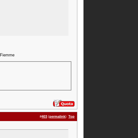
di Fiemme
#
403
(
permalink
)
Top