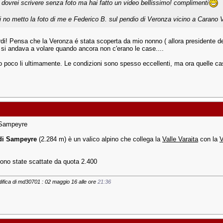
 dovrei scrivere senza foto ma hai fatto un video bellissimo! complimenti
i no metto la foto di me e Federico B. sul pendio di Veronza vicino a Carano
rdi! Pensa che la Veronza é stata scoperta da mio nonno ( allora presidente 
si andava a volare quando ancora non c'erano le case....
o poco li ultimamente. Le condizioni sono spesso eccellenti, ma ora quelle ca
 Sampeyre
 di Sampeyre
(2.284 m) è un valico alpino che collega la
Valle Varaita
con la
V
sono state scattate da quota 2.400
ifica di md30701 : 02 maggio 16 alle ore
21:36