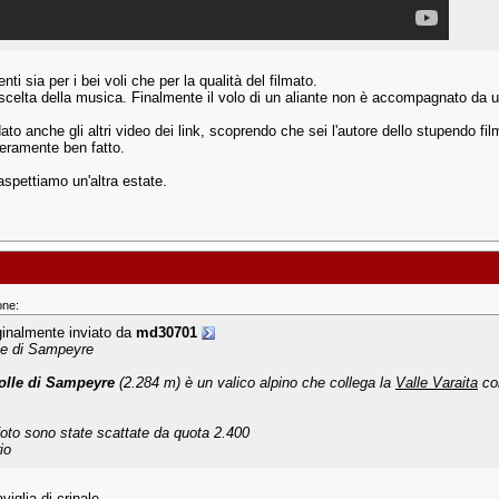
ti sia per i bei voli che per la qualità del filmato.
 scelta della musica. Finalmente il volo di un aliante non è accompagnato da u
to anche gli altri video dei link, scoprendo che sei l'autore dello stupendo fi
eramente ben fatto.
spettiamo un'altra estate.
one:
ginalmente inviato da
md30701
le di Sampeyre
olle di Sampeyre
(2.284 m) è un valico alpino che collega la
Valle Varaita
co
foto sono state scattate da quota 2.400
io
iglia di crinale.