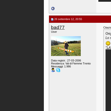
26 settembre 12, 20:55
bad77
Citazi
User
Ori
Lo 
"LA
Data registr.: 27-03-2006
Residenza: Val di Fiemme Trento
Messaggi: 1.986