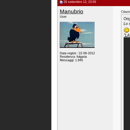
26 settembre 12, 23:59
Manubrio
Citazi
User
Ori
Lo 
"LA
Data registr.: 22-06-2012
Residenza: folgaria
Messaggi: 1.845