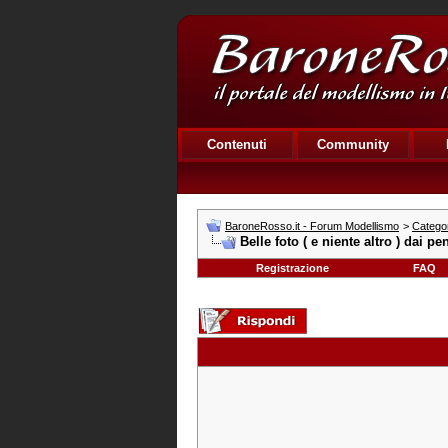
Contenuti
Community
BaroneRosso.it - Forum Modellismo
>
Catego
Belle foto ( e niente altro ) dai pen
Registrazione
FAQ