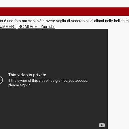
on é una foto ma se vi vá e avete voglia di vedere voli d' alianti nelle belliss
UMMER" | RC MOVIE - YouTube