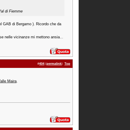
 Val di Fiemme
del GAB di Bergamo ). Ricordo che da
se nelle vicinanze mi mettono ansia...
#
404
(
permalink
)
Top
alle Maira
.