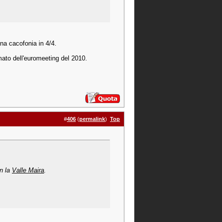
na cacofonia in 4/4.
lmato dell'euromeeting del 2010.
#
406
(
permalink
)
Top
n la
Valle Maira
.