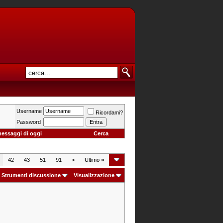
Username
Ricordami?
Password
messaggi di oggi
Cerca
42
43
51
91
>
Ultimo
»
Strumenti discussione
Visualizzazione