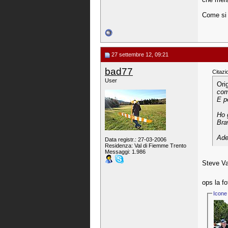
Come si 
27 settembre 12, 09:21
bad77
Citazi
User
Ori
comp
E p
Ho 
Bra
Ade
Data registr.: 27-03-2006
Residenza: Val di Fiemme Trento
Messaggi: 1.986
Steve V
ops la f
Icone 