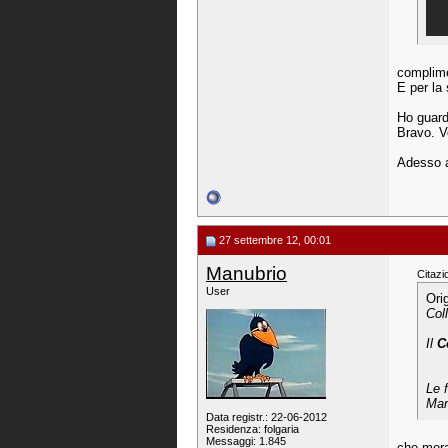
complimen
E per la
Ho guarda
Bravo. V
Adesso a
27 settembre 12, 00:01
Manubrio
Citazi
User
Ori
Col
Il
C
Le 
Mar
Data registr.: 22-06-2012
Residenza: folgaria
Messaggi: 1.845
che merav