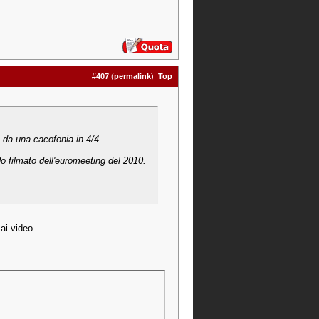
#
407
(
permalink
)
Top
 da una cacofonia in 4/4.
do filmato dell'euromeeting del 2010.
ai video