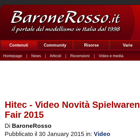
Contenuti
Community
Risorse
Varie
Homepage
|
News
|
Articoli
|
Recensioni
|
Video e media
Hitec - Video Novità Spielwar
Fair 2015
Di
BaroneRosso
Pubblicato il 30 January 2015 in:
Video