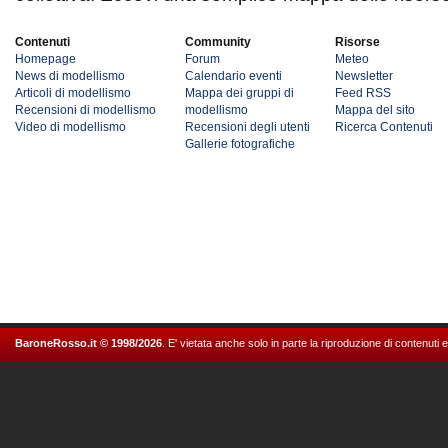
Contenuti
Community
Risorse
Homepage
Forum
Meteo
News di modellismo
Calendario eventi
Newsletter
Articoli di modellismo
Mappa dei gruppi di
Feed RSS
Recensioni di modellismo
modellismo
Mappa del sito
Video di modellismo
Recensioni degli utenti
Ricerca Contenuti
Gallerie fotografiche
BaroneRosso.it © 1998/2026
. E' vietata anche solo in parte la riproduzione di contenuti 