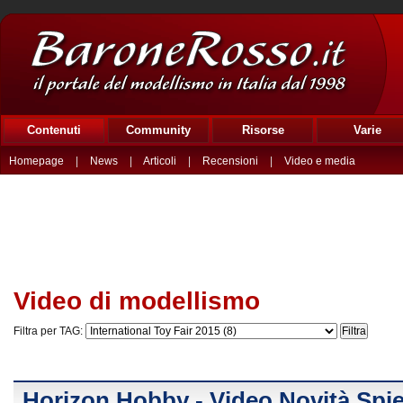
Contenuti
Community
Risorse
Varie
Homepage
|
News
|
Articoli
|
Recensioni
|
Video e media
Video di modellismo
Filtra per TAG:
Horizon Hobby - Video Novità Sp