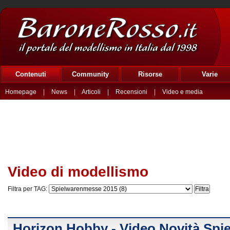
Contenuti
Community
Risorse
Varie
Homepage
|
News
|
Articoli
|
Recensioni
|
Video e media
Video di modellismo
Filtra per TAG:
Horizon Hobby - Video Novità Sp