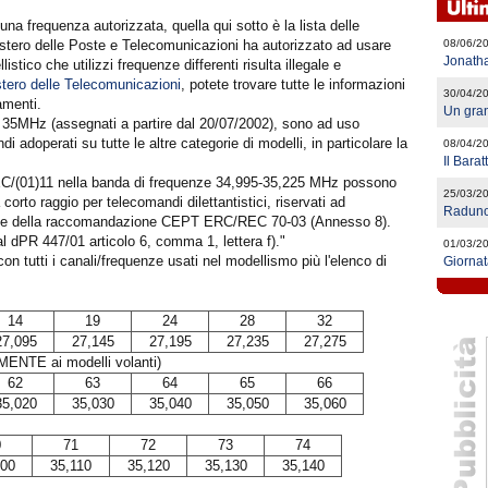
 frequenza autorizzata, quella qui sotto è la lista delle
stero delle Poste e Telecomunicazioni ha autorizzato ad usare
08/06/2
Jonath
stico che utilizzi frequenze differenti risulta illegale e
stero delle Telecomunicazioni
, potete trovare tutte le informazioni
30/04/2
amenti.
Un gra
ei 35MHz (assegnati a partire dal 20/07/2002), sono ad uso
di adoperati su tutte le altre categorie di modelli, in particolare la
08/04/2
Il Bara
:
C/(01)11 nella banda di frequenze 34,995-35,225 MHz possono
25/03/2
corto raggio per telecomandi dilettantistici, riservati ad
Raduno
cniche della raccomandazione CEPT ERC/REC 70-03 (Annesso 8).
 al dPR 447/01 articolo 6, comma 1, lettera f)."
01/03/2
 con tutti i canali/frequenze usati nel modellismo più l'elenco di
Giornat
14
19
24
28
32
27,095
27,145
27,195
27,235
27,275
NTE ai modelli volanti)
62
63
64
65
66
35,020
35,030
35,040
35,050
35,060
0
71
72
73
74
100
35,110
35,120
35,130
35,140