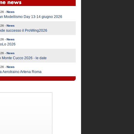
026 -
News
an Modellismo Day 13-14 giugno 2026
026 -
News
nde successo il ProWing2026
026 -
News
ttoLo 2026
026 -
News
 Monte Cucco 2026 - le date
026 -
News
a Aerotraino Artena Roma