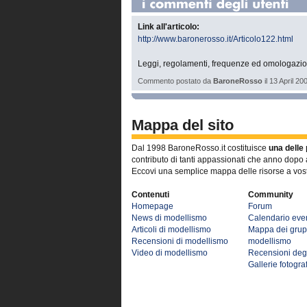
Link all'articolo:
http://www.baronerosso.it/Articolo122.html
Leggi, regolamenti, frequenze ed omologazio
Commento postato da
BaroneRosso
il 13 April 20
Mappa del sito
Dal 1998 BaroneRosso.it costituisce
una delle 
contributo di tanti appassionati che anno dopo 
Eccovi una semplice mappa delle risorse a vos
Contenuti
Community
Homepage
Forum
News di modellismo
Calendario even
Articoli di modellismo
Mappa dei grup
Recensioni di modellismo
modellismo
Video di modellismo
Recensioni degl
Gallerie fotogra