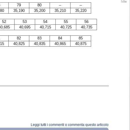
8
79
80
--
--
180
35,190
35,200
35,210
35,220
52
53
54
55
56
40,685
40,695
40,715
40,725
40,735
1
82
83
84
85
815
40,825
40,835
40,865
40,875
Leggi tutti i commenti o commenta questo articolo