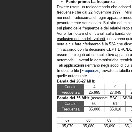
Punto primo: La frequenza
Dovete usare un radiocomando che adoperi una
frequenze che dal 22 Novembre 1997 il Mini
nei nostri radiocomandi, ogni apparato modelli
pesantemente sanzionato. Sul sito del
mini
sul piano delle frequenze e dei relativi regol
Vorrei far notare che i canali sulla banda d
esclusivo dei modelli volanti
, non vanno quin
nota a cui fare riferimento è la 52A che dice
"In accordo con la decisione CEPT ERC/DE
essere impiegati ad uso collettivo apparati a 
aeromodelli, aventi le caratteristiche te
Tali applicazioni rientrano negli scopi di cui
In questo file [
Frequenze
] trovate la tabella
quelle autorizzate.
Banda dei 26-27 MHz
Canale
4
9
Frequenza
26,995
27,045
Banda dei 35 MHz
(assegnati ESCLUSIVAME
Canale
60
61
Frequenza
35,000
35,010
67
68
69
7
35,070
35,080
35,090
35,