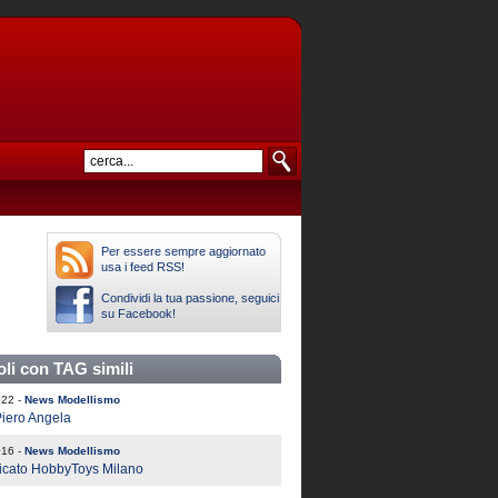
Per essere sempre aggiornato
usa i feed RSS!
Condividi la tua passione, seguici
su Facebook!
oli con TAG simili
022 -
News Modellismo
iero Angela
016 -
News Modellismo
cato HobbyToys Milano