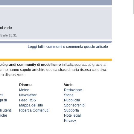
ni varie
05 alle 15:31
Leggi tutti i commenti o commenta questo articolo
più grandi community di modellismo in Italia
soprattutto grazie al
anno hanno saputo arrichire questa straordinaria risorsa collettiva.
tra disposizone.
Risorse
Varie
Meteo
Redazione
ti
Newsletter
Storia
pi di
Feed RSS
Pubblicità
Mappa del sito
Sponsorship
i utenti
Ricerca Contenuti
Supporta
fiche
Note legali
Privacy