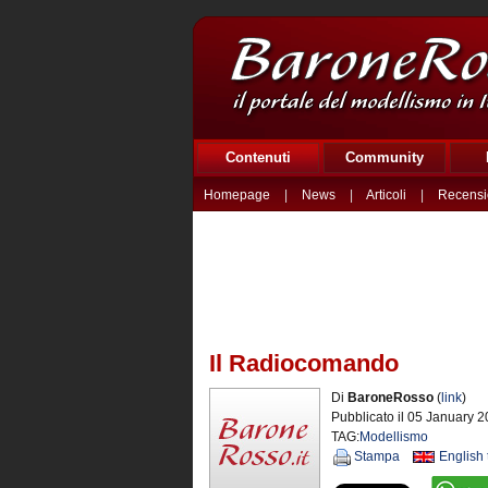
Contenuti
Community
Homepage
|
News
|
Articoli
|
Recensi
Il Radiocomando
Di
BaroneRosso
(
link
)
Pubblicato il 05 January 2
TAG:
Modellismo
Stampa
English 