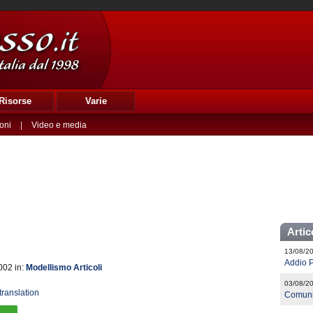
Risorse
Varie
oni
|
Video e media
Artic
13/08/2
Addio P
002 in:
Modellismo Articoli
03/08/2
translation
Comuni