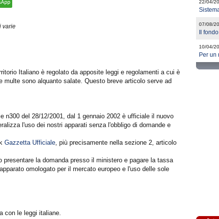
22/04/2
Sistema
07/08/2
 varie
Il fondo
10/04/2
Per un 
ritorio Italiano è regolato da apposite leggi e regolamenti a cui è
e multe sono alquanto salate. Questo breve articolo serve ad
le n300 del 28/12/2001, dal 1 gennaio 2002 è ufficiale il nuovo
ralizza l'uso dei nostri apparati senza l'obbligo di domande e
nk
Gazzetta Ufficiale
, più precisamente nella sezione 2, articolo
 presentare la domanda presso il ministero e pagare la tassa
apparato omologato per il mercato europeo e l'uso delle sole
 con le leggi italiane.