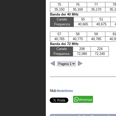
75
76
77
7
35,150
35,160
35,170
35,
Banda dei 40 MHz
Canale
50
51
Frequenza
40,665
40,675
57
58
59
8
40,765
40,775
40,785
40,
Banda dei 72 MHz
Canale
208
224
Frequenza
72,080
72,240
TAG
:
Modellismo