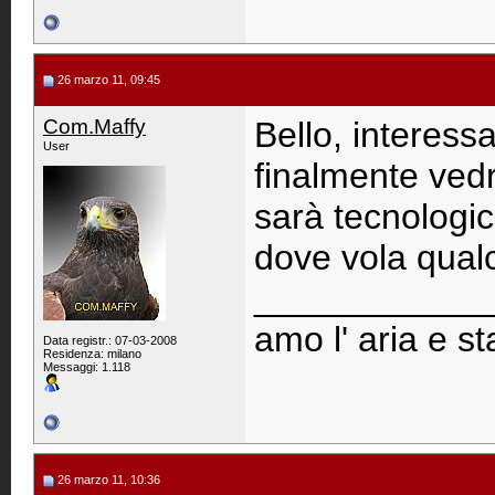
26 marzo 11, 09:45
Com.Maffy
Bello, interes
User
finalmente ved
sarà tecnologi
dove vola qualc
____________
amo l' aria e st
Data registr.: 07-03-2008
Residenza: milano
Messaggi: 1.118
26 marzo 11, 10:36