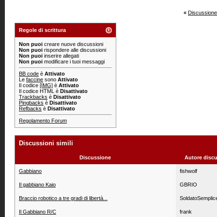
«
Discussione
Regole di scrittura
Non puoi
creare nuove discussioni
Non puoi
rispondere alle discussioni
Non puoi
inserire allegati
Non puoi
modificare i tuoi messaggi
BB code
è
Attivato
Le
faccine
sono
Attivato
Il codice
[IMG]
è
Attivato
Il codice HTML è
Disattivato
Trackbacks
è
Disattivato
Pingbacks
è
Disattivato
Refbacks
è
Disattivato
Regolamento Forum
Discussioni simili
Discussione
Autore disc
Gabbiano
fishwolf
Il gabbiano Kaio
GBRIO
Braccio robotico a tre gradi di libertà...
SoldatoSemplic
Il Gabbiano R/C
frank