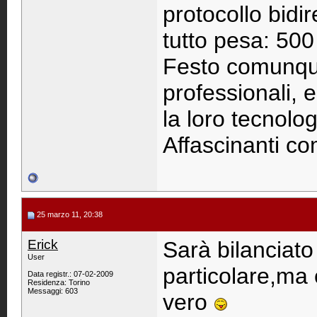
protocollo bidire
tutto pesa: 500
Festo comunque
professionali, 
la loro tecnolog
Affascinanti c
25 marzo 11, 20:38
Erick
Sarà bilanciato
User
particolare,ma
Data registr.: 07-02-2009
Residenza: Torino
Messaggi: 603
vero