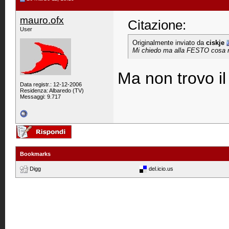
mauro.ofx
Citazione:
User
Originalmente inviato da
ciskje
Mi chiedo ma alla FESTO cosa ne 
Ma non trovo i
Data registr.: 12-12-2006
Residenza: Albaredo (TV)
Messaggi: 9.717
Bookmarks
Digg
del.icio.us