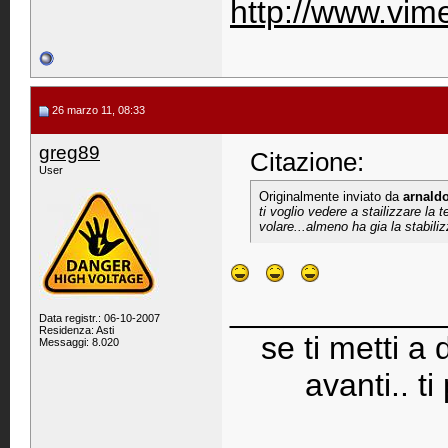
http://www.vi
26 marzo 11, 08:33
greg89
Citazione:
User
Originalmente inviato da
arnald
ti voglio vedere a stailizzare la
volare...almeno ha gia la stabili
____________
Data registr.: 06-10-2007
Residenza: Asti
se ti metti a
Messaggi: 8.020
avanti.. ti