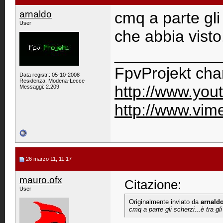
arnaldo
cmq a parte gli s
User
che abbia visto.
____________
FpvProjekt cha
Data registr.: 05-10-2008
Residenza: Modena-Lecce
http://www.you
Messaggi: 2.209
http://www.vi
26 marzo 11, 11:17
mauro.ofx
Citazione:
User
Originalmente inviato da
arnald
cmq a parte gli scherzi...è tra gli