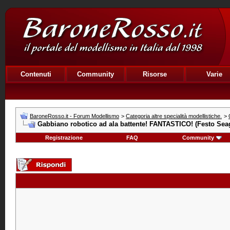
Contenuti
Community
Risorse
Varie
BaroneRosso.it - Forum Modellismo
>
Categoria altre specialità modellistiche.
>
Gabbiano robotico ad ala battente! FANTASTICO! (Festo Seag
Registrazione
FAQ
Community