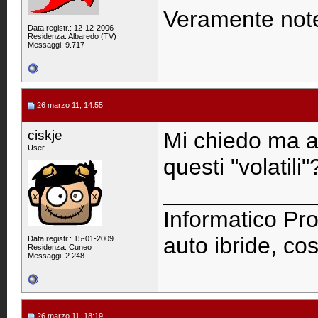
Veramente note
Data registr.: 12-12-2006
Residenza: Albaredo (TV)
Messaggi: 9.717
26 marzo 11, 14:55
ciskje
Mi chiedo ma a
User
questi "volatili"
____________
Informatico Pro
auto ibride, cos
Data registr.: 15-01-2009
Residenza: Cuneo
Messaggi: 2.248
26 marzo 11, 18:19