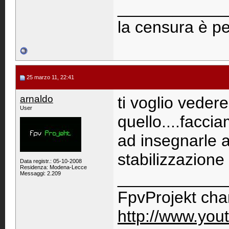
____________
la censura è pe
25 marzo 11, 22:41
arnaldo
ti voglio veder
User
quello....facci
ad insegnarle a
stabilizzazione 
Data registr.: 05-10-2008
Residenza: Modena-Lecce
____________
Messaggi: 2.209
FpvProjekt cha
http://www.you