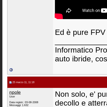
Ed è pure FPV 
____________
Informatico Pro
auto ibride, cos
25 marzo 11, 11:18
npole
Non solo, e' p
User
decollo e atter
Data registr.: 03-08-2008
Messaggi: 1.632