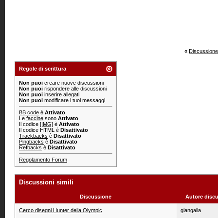
«
Discussione
Regole di scrittura
Non puoi
creare nuove discussioni
Non puoi
rispondere alle discussioni
Non puoi
inserire allegati
Non puoi
modificare i tuoi messaggi
BB code
è
Attivato
Le
faccine
sono
Attivato
Il codice
[IMG]
è
Attivato
Il codice HTML è
Disattivato
Trackbacks
è
Disattivato
Pingbacks
è
Disattivato
Refbacks
è
Disattivato
Regolamento Forum
Discussioni simili
Discussione
Autore disc
Cerco disegni Hunter della Olympic
giangalla