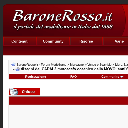
Contenuti
Community
Risorse
Varie
BaroneRosso.it - Forum Modellismo
>
Mercatino
>
Vendo e Scambio
>
Merc. Na
disegni del CADAL2 motoscafo oceanico della MOVO, anni'
Registrazione
FAQ
Community