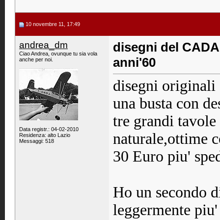
10 novembre 11, 17:49
andrea_dm
disegni del CADA
Ciao Andrea, ovunque tu sia vola
anni'60
anche per noi.
disegni original
una busta con des
tre grandi tavole
Data registr.: 04-02-2010
naturale,
ottime c
Residenza: alto Lazio
Messaggi: 518
30 Euro piu' spe
Ho un secondo d
leggermente piu' 