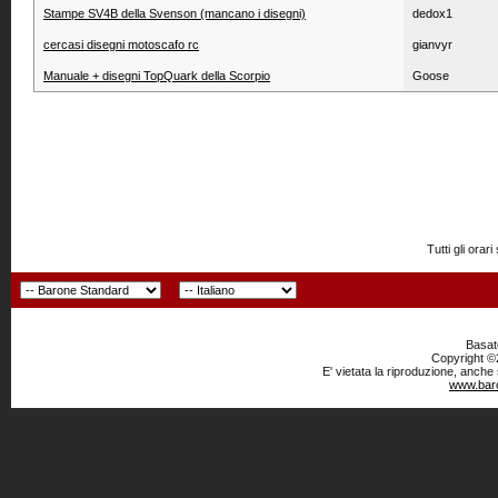
Stampe SV4B della Svenson (mancano i disegni)
dedox1
cercasi disegni motoscafo rc
gianvyr
Manuale + disegni TopQuark della Scorpio
Goose
Tutti gli or
Basato
Copyright ©2
E' vietata la riproduzione, anche
www.baro