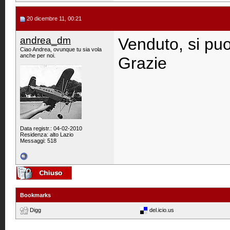
20 dicembre 11, 00:21
andrea_dm
Venduto, si puo
Ciao Andrea, ovunque tu sia vola
anche per noi.
Grazie
Data registr.: 04-02-2010
Residenza: alto Lazio
Messaggi: 518
Bookmarks
Digg
del.icio.us