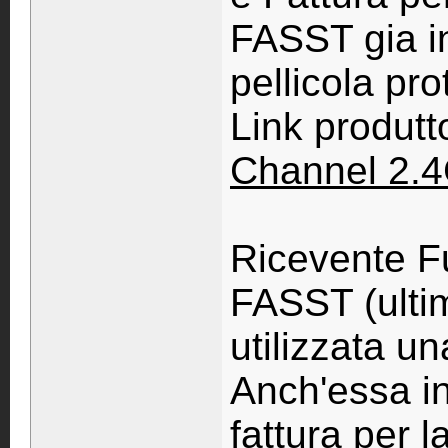
FASST gia in
pellicola pr
Link produtt
Channel 2.
Ricevente 
FASST (ulti
utilizzata u
Anch'essa in
fattura per 