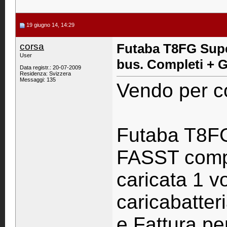
19 giugno 14, 14:29
corsa
Futaba T8FG Supe
User
bus. Completi + G
Data registr.: 20-07-2009
Residenza: Svizzera
Messaggi: 135
Vendo per co
Futaba T8FG
FASST comple
caricata 1 vo
caricabatteri
e Fattura pe