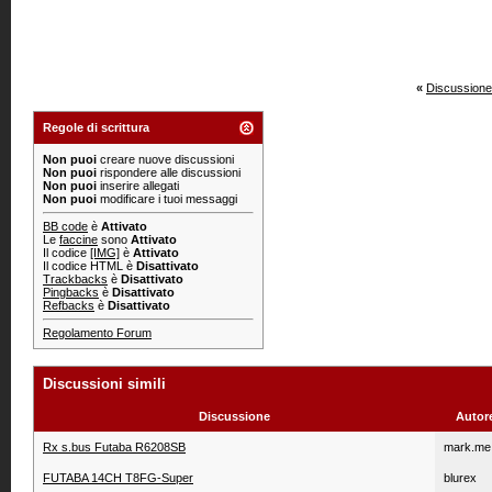
«
Discussione
Regole di scrittura
Non puoi
creare nuove discussioni
Non puoi
rispondere alle discussioni
Non puoi
inserire allegati
Non puoi
modificare i tuoi messaggi
BB code
è
Attivato
Le
faccine
sono
Attivato
Il codice
[IMG]
è
Attivato
Il codice HTML è
Disattivato
Trackbacks
è
Disattivato
Pingbacks
è
Disattivato
Refbacks
è
Disattivato
Regolamento Forum
Discussioni simili
Discussione
Autor
Rx s.bus Futaba R6208SB
mark.me
FUTABA 14CH T8FG-Super
blurex