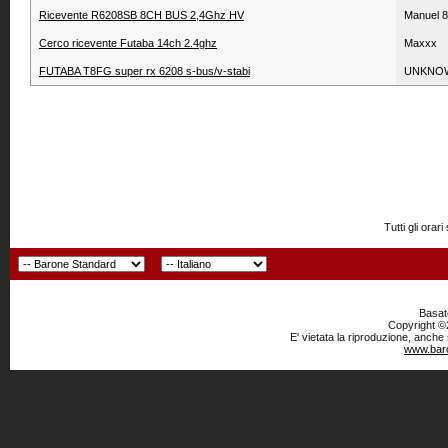
Ricevente R6208SB 8CH BUS 2,4Ghz HV
Manuel 
Cerco ricevente Futaba 14ch 2.4ghz
Maxxx
FUTABA T8FG super rx 6208 s-bus/v-stabi
UNKNO
Tutti gli or
Basato
Copyright ©2
E' vietata la riproduzione, anche
www.baro