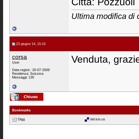
Città: Pozzuoli
Ultima modifica di 
23 giugno 14, 15:16
corsa
Venduta, grazi
User
Data registr.: 20-07-2009
Residenza: Svizzera
Messaggi: 135
Bookmarks
Digg
del.icio.us