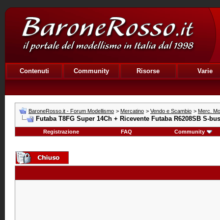
Contenuti
Community
Risorse
Varie
BaroneRosso.it - Forum Modellismo
>
Mercatino
>
Vendo e Scambio
>
Merc. Mot
Futaba T8FG Super 14Ch + Ricevente Futaba R6208SB S-bus.
Registrazione
FAQ
Community