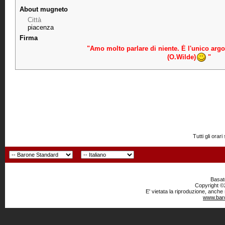
About mugneto
Città
piacenza
Firma
"Amo molto parlare di niente. É l'unico argo
(O.Wilde)
"
Tutti gli or
Basato
Copyright ©2
E' vietata la riproduzione, anche
www.baro