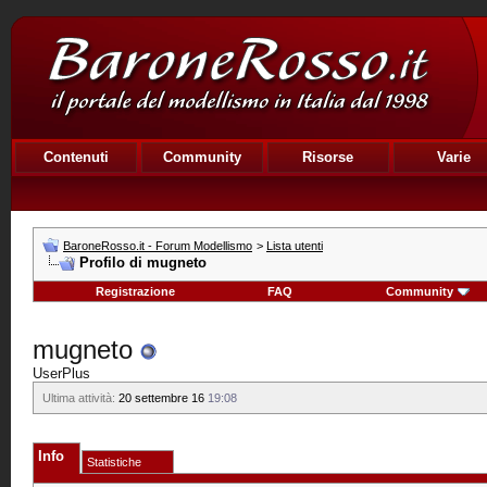
Contenuti
Community
Risorse
Varie
BaroneRosso.it - Forum Modellismo
>
Lista utenti
Profilo di mugneto
Registrazione
FAQ
Community
mugneto
UserPlus
Ultima attività:
20 settembre 16
19:08
Info
Statistiche