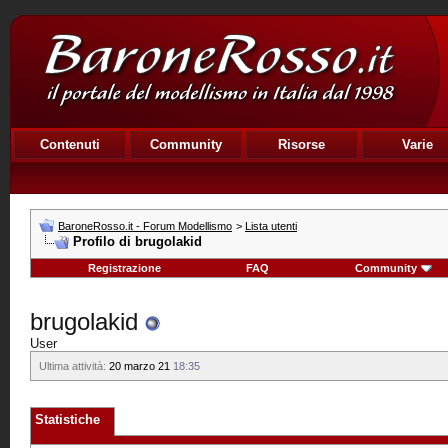
Contenuti
Community
Risorse
Varie
BaroneRosso.it - Forum Modellismo
>
Lista utenti
Profilo di brugolakid
Registrazione
FAQ
Community
brugolakid
User
Ultima attività:
20 marzo 21
18:35
Statistiche