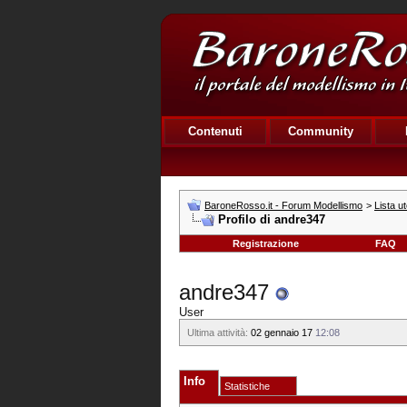
Contenuti
Community
BaroneRosso.it - Forum Modellismo
>
Lista ut
Profilo di andre347
Registrazione
FAQ
andre347
User
Ultima attività:
02 gennaio 17
12:08
Info
Statistiche