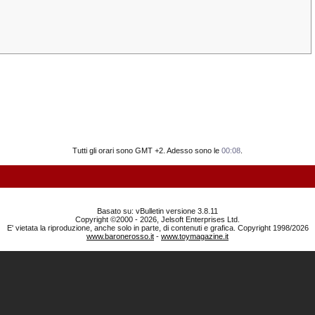
Tutti gli orari sono GMT +2. Adesso sono le
00:08
.
Basato su: vBulletin versione 3.8.11
Copyright ©2000 - 2026, Jelsoft Enterprises Ltd.
E' vietata la riproduzione, anche solo in parte, di contenuti e grafica. Copyright 1998/2026
www.baronerosso.it
-
www.toymagazine.it