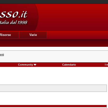
Risorse
Varie
enti
Community
Calendario
I 