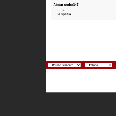
About andre347
Città
la spezia