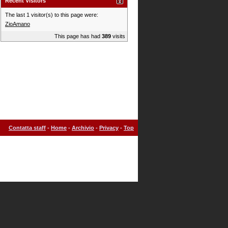
Recent Visitors
The last 1 visitor(s) to this page were:
ZioAmano
This page has had
389
visits
Contatta staff
-
Home
-
Archivio
-
Privacy
-
Top