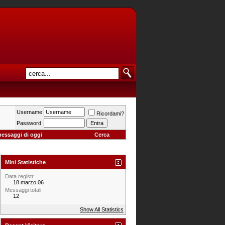
Username
Ricordami?
Password
messaggi di oggi
Cerca
Mini Statistiche
Data registr.
18 marzo 06
Messaggi totali
12
Show All Statistics