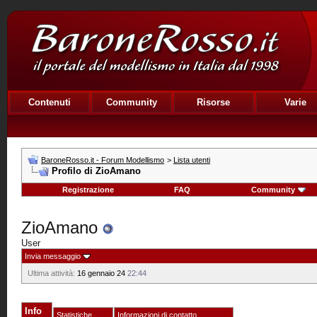
Contenuti
Community
Risorse
Varie
BaroneRosso.it - Forum Modellismo
>
Lista utenti
Profilo di ZioAmano
Registrazione
FAQ
Community
ZioAmano
User
Invia messaggio
Ultima attività:
16 gennaio 24
22:44
Info
Statistiche
Informazioni di contatto