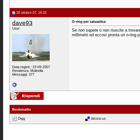
28 ottobre 07, 16:32
dave93
O-ring per salvaelica
User
Se non sapete o non riuscite a trovare 
millimetri ed eccovi pronta un o-ring p
Data registr.: 23-09-2007
Residenza: Molinella
Messaggi: 377
Bookmarks
Digg
del.icio.us