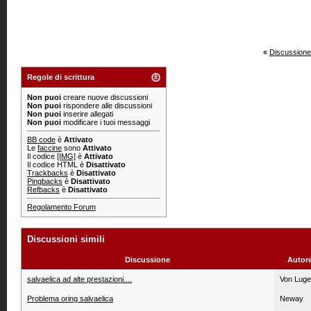
«
Discussione
Regole di scrittura
Non puoi
creare nuove discussioni
Non puoi
rispondere alle discussioni
Non puoi
inserire allegati
Non puoi
modificare i tuoi messaggi
BB code
è
Attivato
Le
faccine
sono
Attivato
Il codice
[IMG]
è
Attivato
Il codice HTML è
Disattivato
Trackbacks
è
Disattivato
Pingbacks
è
Disattivato
Refbacks
è
Disattivato
Regolamento Forum
Discussioni simili
Discussione
Autor
salvaelica ad alte prestazioni....
Von Luge
Problema oring salvaelica
Neway