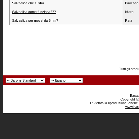
Salvaelica che si sfila
Baochan
Salvaelica come funziona???
kitaro
Salvaelica per mozzi da 5mm?
Rata
Tutti gli or
Basato
Copyright ©2
E' vietata la riproduzione, anche
www.baro