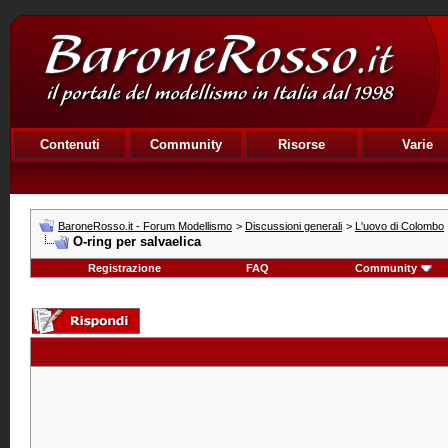
Contenuti
Community
Risorse
Varie
BaroneRosso.it - Forum Modellismo
>
Discussioni generali
>
L'uovo di Colombo
O-ring per salvaelica
Registrazione
FAQ
Community