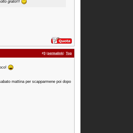
olto grato!!!
#
3
(
permalink
)
Top
poco!
sabato mattina per scapparmene poi dopo