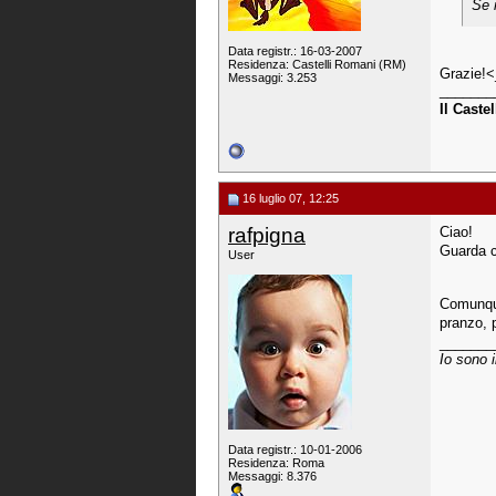
Se 
Data registr.: 16-03-2007
Residenza: Castelli Romani (RM)
Grazie!
Messaggi: 3.253
_______
Il Caste
16 luglio 07, 12:25
rafpigna
Ciao!
Guarda c
User
Comunque
pranzo, 
_______
Io sono i
Data registr.: 10-01-2006
Residenza: Roma
Messaggi: 8.376