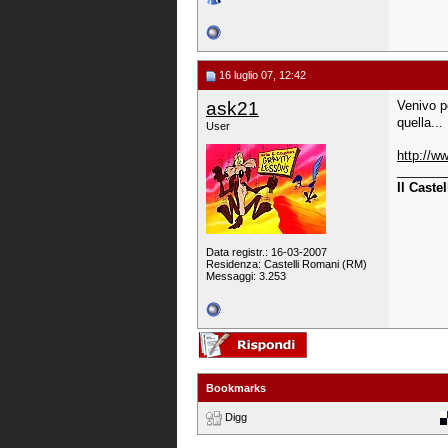
16 luglio 07, 12:42
ask21
Venivo p
quella...
User
http://w
_______
Il Caste
Data registr.: 16-03-2007
Residenza: Castelli Romani (RM)
Messaggi: 3.253
Bookmarks
Digg