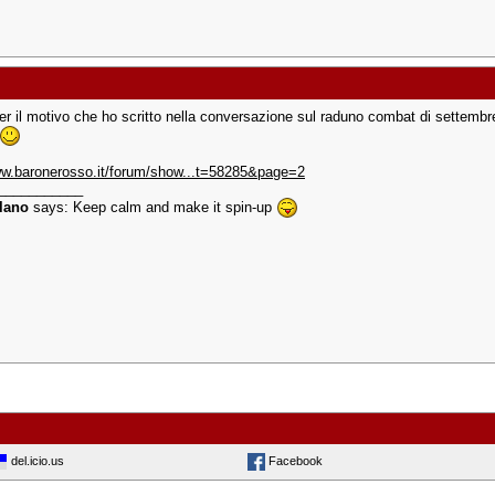
er il motivo che ho scritto nella conversazione sul raduno combat di settembre
ww.baronerosso.it/forum/show...t=58285&page=2
___________
llano
says: Keep calm and make it spin-up
del.icio.us
Facebook