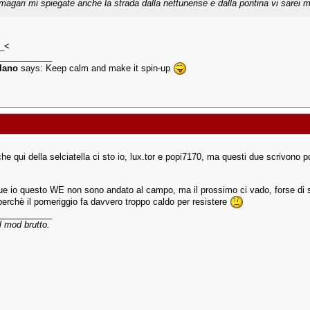
magari mi spiegate anche la strada dalla nettunense e dalla pontina vi sarei m
<_<
___________
llano
says: Keep calm and make it spin-up
he qui della selciatella ci sto io, lux.tor e popi7170, ma questi due scrivono 
 io questo WE non sono andato al campo, ma il prossimo ci vado, forse di 
perchè il pomeriggio fa davvero troppo caldo per resistere
___________
l mod brutto.