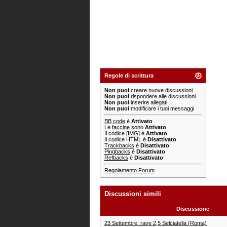
Regole di scrittura
Non puoi
creare nuove discussioni
Non puoi
rispondere alle discussioni
Non puoi
inserire allegati
Non puoi
modificare i tuoi messaggi
BB code
è
Attivato
Le
faccine
sono
Attivato
Il codice
[IMG]
è
Attivato
Il codice HTML è
Disattivato
Trackbacks
è
Disattivato
Pingbacks
è
Disattivato
Refbacks
è
Disattivato
Regolamento Forum
Discussioni simili
Discussione
23 Settembre: rave 2,5 Selciatella (Roma)