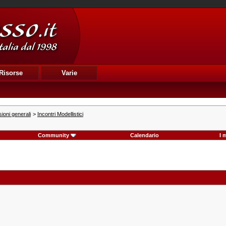
Risorse
Varie
ioni generali
>
Incontri Modellistici
Community
Calendario
I 