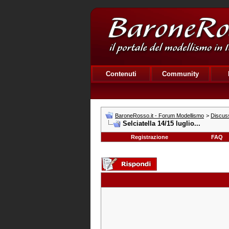
Contenuti
Community
BaroneRosso.it - Forum Modellismo
>
Discuss
Selciatella 14/15 luglio...
Registrazione
FAQ