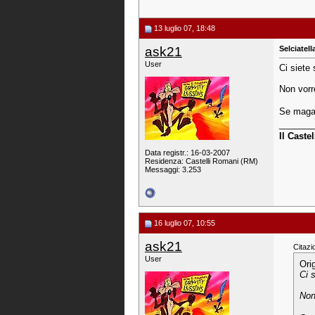
13 luglio 07, 18:48
ask21
Selciatella
User
Ci siete
Non vorre
Se magar
_______
Il Caste
Data registr.: 16-03-2007
Residenza: Castelli Romani (RM)
Messaggi: 3.253
16 luglio 07, 10:55
ask21
Citazi
User
Ori
Ci 
Non 