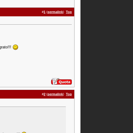
#
1
(
permalink
)
Top
grato!!!
#
2
(
permalink
)
Top