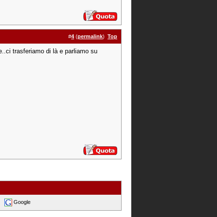
#
4
(
permalink
)
Top
..ci trasferiamo di là e parliamo su
Google