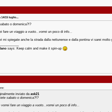
 14/15 luglio...
 sabato o domenica?!?
i fare un viaggio a vuoto...vorrei un poco di info...
i mi spiegate anche la strada dalla nettunense e dalla pontina vi sarei molto 
___________
llano
says: Keep calm and make it spin-up
one:
ginalmente inviato da
ask21
siete sabato o domenica?!?
vorrei fare un viaggio a vuoto...vorrei un poco di info...