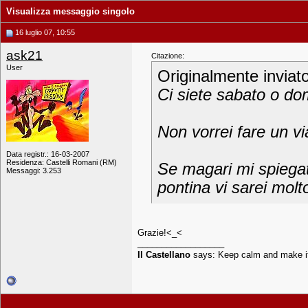
Visualizza messaggio singolo
16 luglio 07, 10:55
ask21
Citazione:
User
Originalmente inviat
Ci siete sabato o d
Non vorrei fare un vi
Data registr.: 16-03-2007
Residenza: Castelli Romani (RM)
Se magari mi spiegat
Messaggi: 3.253
pontina vi sarei molt
Grazie!<_<
__________________
Il Castellano
says: Keep calm and make i