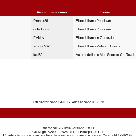
Autore discussione
Forum
Pinmax86
Elimodellismo Principianti
defortunati
Elimodellismo Principianti
FlyMav
Elimodellismo in Generale
simone5625
Elimodellismo Motore Elettrico
luigi89
Automodellismo Mot. Scoppio On-Road
Tutti gli orari sono GMT +2. Adesso sono le
08:28
.
Basato su: vBulletin versione 3.8.11
Copyright ©2000 - 2026, Jelsoft Enterprises Ltd.
E' vietata la riproduzione, anche solo in parte, di contenuti e grafica. Copyright 1998/2026