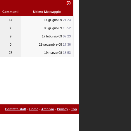
Commenti
Ultimo Messaggio
14
14 giugno 09
21:23
30
06 giugno 09
15:52
9
17 febbraio 09
07:23
0
29 settembre 08
17:36
27
19 marzo 08
18:53
Contatta staff
-
Home
-
Archivio
-
Privacy
-
Top