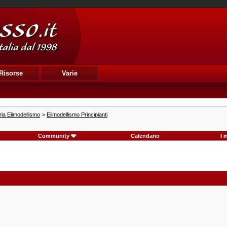
Risorse
Varie
ia Elimodellismo
>
Elimodellismo Principianti
Community
Calendario
I 