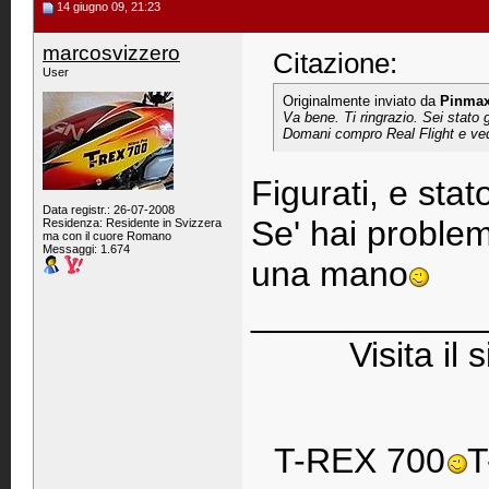
14 giugno 09, 21:23
marcosvizzero
Citazione:
User
Originalmente inviato da
Pinma
Va bene. Ti ringrazio. Sei stato 
Domani compro Real Flight e v
Figurati, e stat
Data registr.: 26-07-2008
Se' hai problem
Residenza: Residente in Svizzera
ma con il cuore Romano
Messaggi: 1.674
una mano
____________
Visita il 
T-REX 700
T