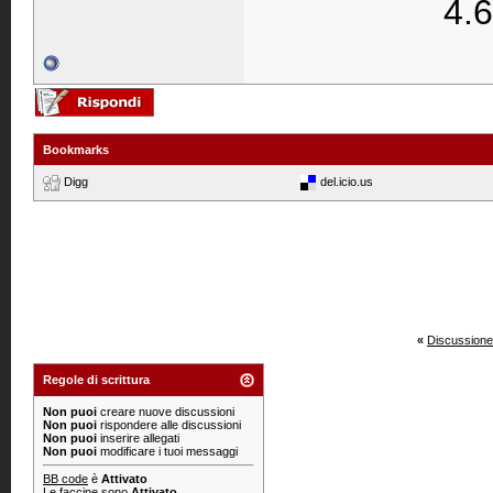
4.6
Bookmarks
Digg
del.icio.us
«
Discussione
Regole di scrittura
Non puoi
creare nuove discussioni
Non puoi
rispondere alle discussioni
Non puoi
inserire allegati
Non puoi
modificare i tuoi messaggi
BB code
è
Attivato
Le
faccine
sono
Attivato