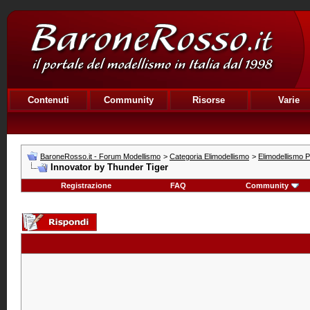
Contenuti
Community
Risorse
Varie
BaroneRosso.it - Forum Modellismo
>
Categoria Elimodellismo
>
Elimodellismo Pr
Innovator by Thunder Tiger
Registrazione
FAQ
Community