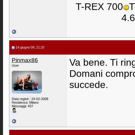
T-REX 700
T
4.6
14 giugno 09, 21:20
Pinmax86
Va bene. Ti ring
User
Domani compro
succede.
Data registr.: 24-02-2008
Residenza: Milano
Messaggi: 437