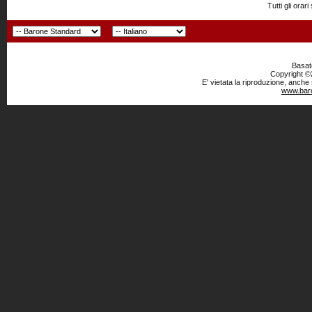
Tutti gli or
Basato
Copyright ©2
E' vietata la riproduzione, anche
www.baro