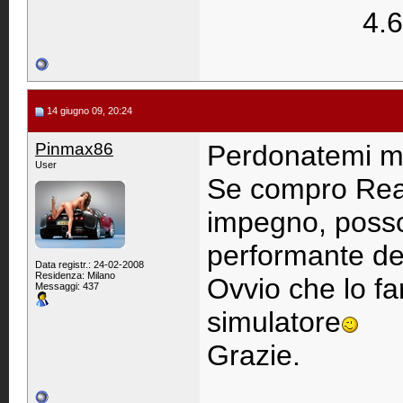
4.6
14 giugno 09, 20:24
Pinmax86
Perdonatemi ma
User
Se compro Real 
impegno, poss
performante d
Data registr.: 24-02-2008
Residenza: Milano
Ovvio che lo fa
Messaggi: 437
simulatore
Grazie.