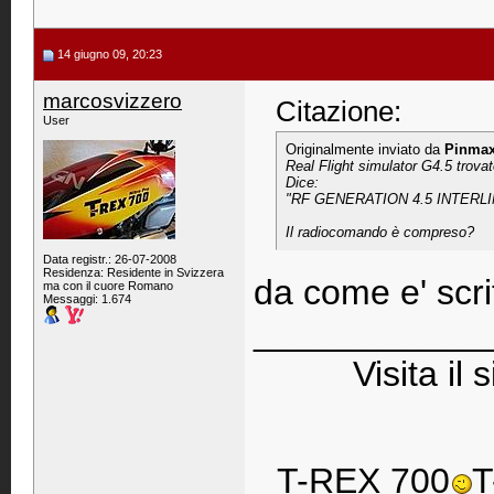
14 giugno 09, 20:23
marcosvizzero
Citazione:
User
Originalmente inviato da
Pinma
Real Flight simulator G4.5 trovat
Dice:
"RF GENERATION 4.5 INTERLI
Il radiocomando è compreso?
Data registr.: 26-07-2008
Residenza: Residente in Svizzera
da come e' scr
ma con il cuore Romano
Messaggi: 1.674
____________
Visita il 
T-REX 700
T