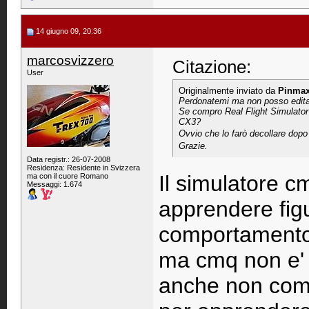
14 giugno 09, 20:36
marcosvizzero
Citazione:
User
Originalmente inviato da
Pinma
Perdonatemi ma non posso editar
Se compro Real Flight Simulator
CX3?
Ovvio che lo farò decollare dopo
Grazie.
Data registr.: 26-07-2008
Residenza: Residente in Svizzera
Il simulatore c
ma con il cuore Romano
Messaggi: 1.674
apprendere figur
comportamento d
ma cmq non e'
anche non comp