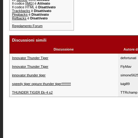
Il codice
[IMG]
è
Attivato
Il codice HTML è
Disattivato
Trackbacks
è
Disattivato
Pingbacks
è
Disattivato
Refbacks
è
Disattivato
Regolamento Forum
Discussioni simili
Discussione
Autore d
Innovator Thunder Tiger
defortunati
Innovator Thunder Tiger
FlyMav
innovator thunder tiger
simone562
speedy tiger oppure thunder tiger!!!!!!!!!!
luigi89
THUNDER TIGER Ek-4 s2
TTRchamp