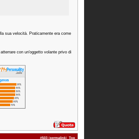
alla sua velocità. Praticamente era come
tterrare con un'oggetto volante privo di
#
503
(
permalink
)
Top