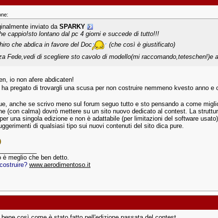
one:
ginalmente inviato da
SPARKY
he cappio!sto lontano dal pc 4 giorni e succede di tutto!!!
hiro che abdica in favore del Doc
(che così è giustificato)
za Fede,vedi di scegliere sto cavolo di modello(mi raccomando,teteschen!)e au
n, io non afere abdicaten!
i ha pregato di trovargli una scusa per non costruire nemmeno kvesto anno e 
, anche se scrivo meno sul forum seguo tutto e sto pensando a come miglio
e (con calma) dovrò mettere su un sito nuovo dedicato al contest. La struttura 
er una singola edizione e non è adattabile (per limitazioni del software usato)
ggerimenti di qualsiasi tipo sui nuovi contenuti del sito dica pure.
___________
o è meglio che ben detto.
 costruire?
www.aerodimentoso.it
a bene così come è stato fatto nell'edizione passata del contest.