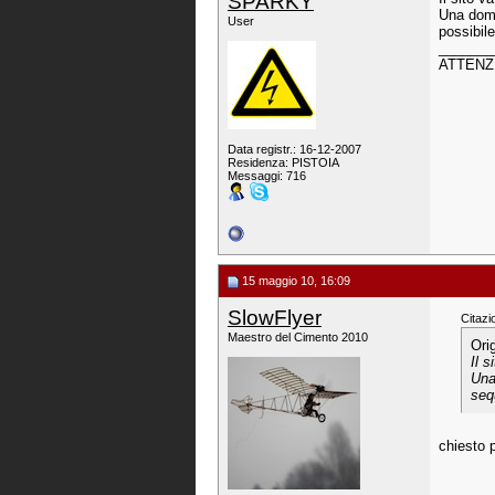
SPARKY
Una doma
User
possibile
_______
ATTENZIO
Data registr.: 16-12-2007
Residenza: PISTOIA
Messaggi: 716
15 maggio 10, 16:09
SlowFlyer
Citazi
Maestro del Cimento 2010
Ori
Il 
Una
seq
chiesto 