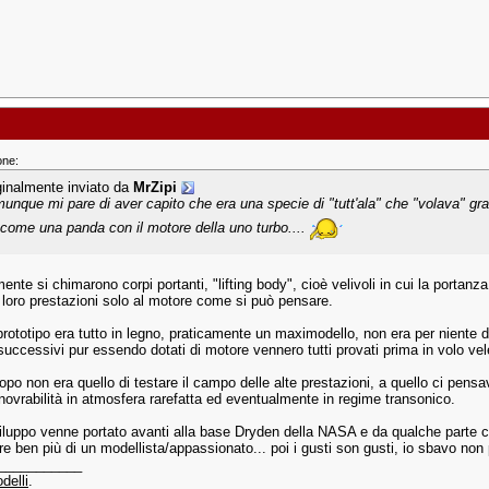
one:
ginalmente inviato da
MrZipi
unque mi pare di aver capito che era una specie di "tutt'ala" che "volava" gra
 come una panda con il motore della uno turbo....
nte si chimarono corpi portanti, "lifting body", cioè velivoli in cui la portanza
e loro prestazioni solo al motore come si può pensare.
 prototipo era tutto in legno, praticamente un maximodello, non era per niente d
successivi pur essendo dotati di motore vennero tutti provati prima in volo vel
copo non era quello di testare il campo delle alte prestazioni, a quello ci pens
novrabilità in atmosfera rarefatta ed eventualmente in regime transonico.
sviluppo venne portato avanti alla base Dryden della NASA e da qualche parte c
re ben più di un modellista/appassionato... poi i gusti son gusti, io sbavo non 
___________
delli
.