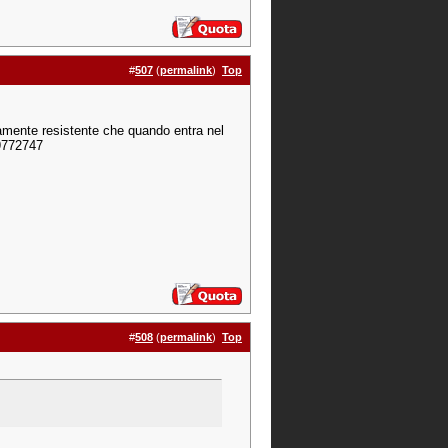
#
507
(
permalink
)
Top
ramente resistente che quando entra nel
 9772747
#
508
(
permalink
)
Top