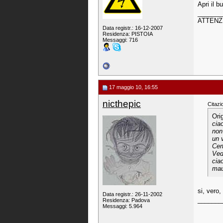
Apri il b
_______
ATTENZIO
Data registr.: 16-12-2007
Residenza: PISTOIA
Messaggi: 716
17 maggio 10, 16:55
nicthepic
Citazi
Ori
cia
non
un v
Cer
Ved
cia
mau
si, vero
Data registr.: 26-11-2002
_______
Residenza: Padova
Messaggi: 5.964