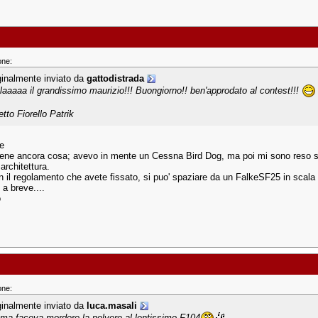
one:
ginalmente inviato da
gattodistrada
laaaaa il grandissimo maurizio!!! Buongiorno!! ben'approdato al contest!!!
tto Fiorello Patrik
re
ene ancora cosa; avevo in mente un Cessna Bird Dog, ma poi mi sono reso sont
 architettura.
n il regolamento che avete fissato, si puo' spaziare da un FalkeSF25 in scala 
a breve....
o
one:
ginalmente inviato da
luca.masali
 ma faceva mordere la polvere al lentissimo F104