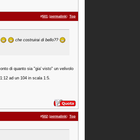
#
501
(
permalink
)
Top
che costruirai di bello??
o di quanto sia "gia' visto" un velivolo
1:12 ad un 104 in scala 1:5.
#
502
(
permalink
)
Top