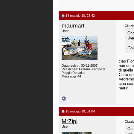
14 maggio 10, 23:42
maumarti
Citazi
User
Ori
Wel
Gole
ciao Fio
non so b
Data registr.: 30-11-2007
Residenza: Ferrara -campo di
di quella
Poggio Renatico
Certo co
Messaggi: 44
Vedremo 
ciao cia
mauri
15 maggio 10, 01:04
MrZipi
Citazi
User
Ori
no,