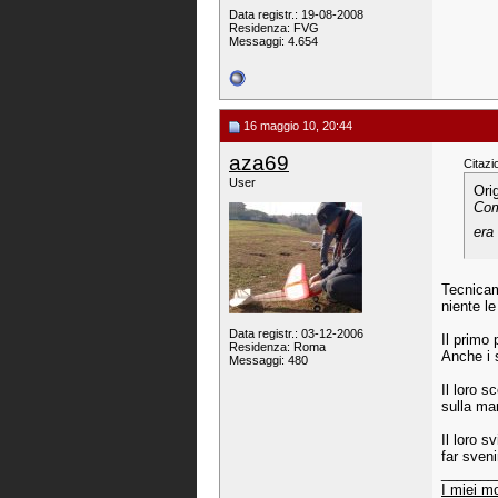
Data registr.: 19-08-2008
Residenza: FVG
Messaggi: 4.654
16 maggio 10, 20:44
aza69
Citazi
User
Ori
Com
era
Tecnicame
niente l
Data registr.: 03-12-2006
Il primo
Residenza: Roma
Anche i 
Messaggi: 480
Il loro s
sulla ma
Il loro 
far sveni
_______
I miei mo