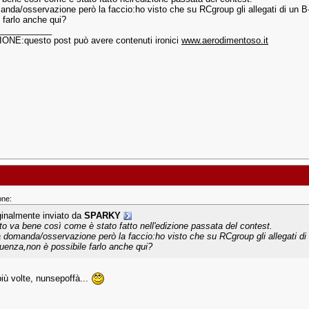
nda/osservazione però la faccio:ho visto che su RCgroup gli allegati di un B-
 farlo anche qui?
___________
NE:questo post può avere contenuti ironici
www.aerodimentoso.it
one:
ginalmente inviato da
SPARKY
sito va bene così come è stato fatto nell'edizione passata del contest.
 domanda/osservazione però la faccio:ho visto che su RCgroup gli allegati di u
uenza,non è possibile farlo anche qui?
più volte, nunsepoffà...