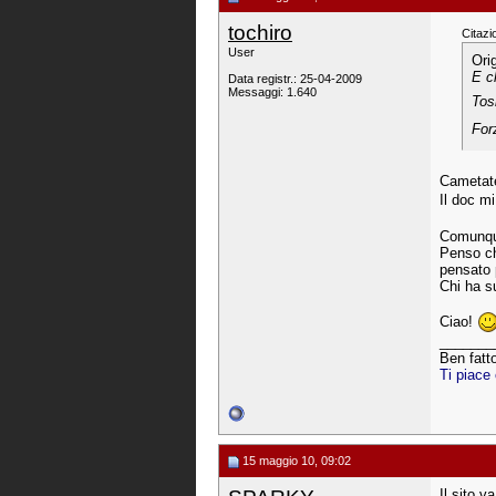
tochiro
Citazi
User
Ori
E c
Data registr.: 25-04-2009
Messaggi: 1.640
Tos
For
Cametate
Il doc m
Comunque
Penso ch
pensato p
Chi ha su
Ciao!
_______
Ben fatt
Ti piace
15 maggio 10, 09:02
Il sito v