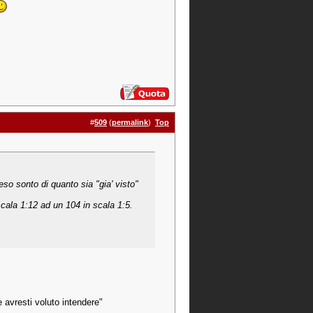
#
509
(
permalink
)
Top
o sonto di quanto sia "gia' visto"
cala 1:12 ad un 104 in scala 1:5.
e avresti voluto intendere"