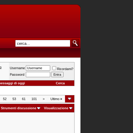
o
Username
Ricordami?
Password
messaggi di oggi
Cerca
52
53
61
101
>
Ultimo
»
Strumenti discussione
Visualizzazione