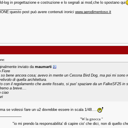
uld-log in progettazione e costruzione e lo segnali ai mod,che lo spostano qui
___________
NE:questo post può avere contenuti ironici
www.aerodimentoso.it
one:
ginalmente inviato da
maumarti
o Fiore
 so bene ancora cosa; avevo in mente un Cessna Bird Dog, ma poi mi sono res
elivolo di quella architettura.
to con il regolamento che avete fissato, si puo' spaziare da un FalkeSF25 in s
remo a breve....
o ciao
ri
, ma se volessi fare un u2 dovrebbe essere in scala 1/48.....
___________
"W la gnocca "
"io mi prendo la responsabilita' di capire cio' che dici, non di quello ch