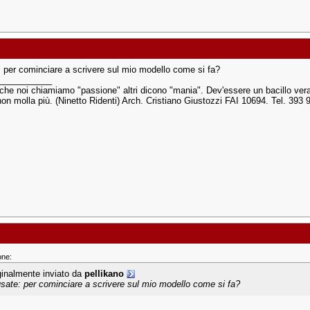
 per cominciare a scrivere sul mio modello come si fa?
___________
o che noi chiamiamo "passione" altri dicono "mania". Dev'essere un bacillo ve
on molla più. (Ninetto Ridenti) Arch. Cristiano Giustozzi FAI 10694. Tel. 393
one:
ginalmente inviato da
pellikano
sate: per cominciare a scrivere sul mio modello come si fa?