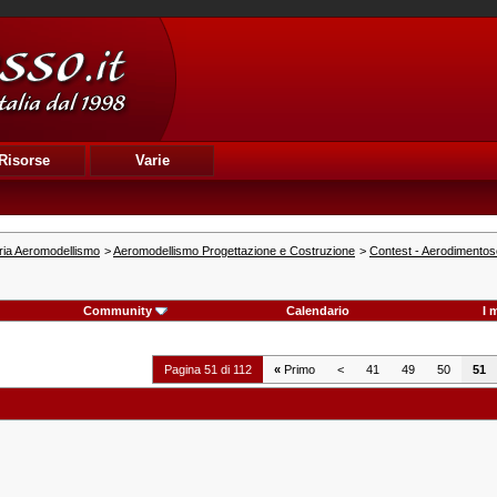
Risorse
Varie
ria Aeromodellismo
>
Aeromodellismo Progettazione e Costruzione
>
Contest - Aerodimentos
Community
Calendario
I 
Pagina 51 di 112
«
Primo
<
41
49
50
51