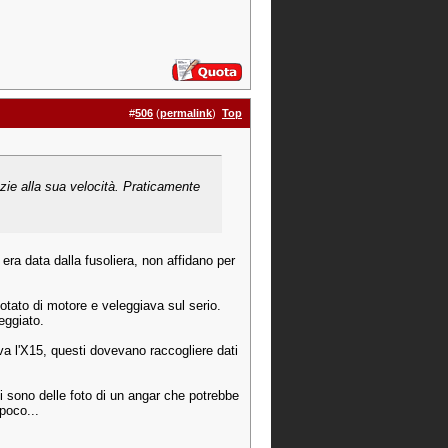
#
506
(
permalink
)
Top
zie alla sua velocità. Praticamente
 era data dalla fusoliera, non affidano per
otato di motore e veleggiava sul serio.
eggiato.
ava l'X15, questi dovevano raccogliere dati
i sono delle foto di un angar che potrebbe
poco...