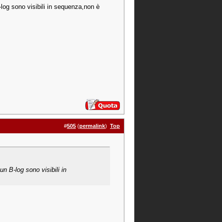
log sono visibili in sequenza,non è
#
505
(
permalink
)
Top
n B-log sono visibili in