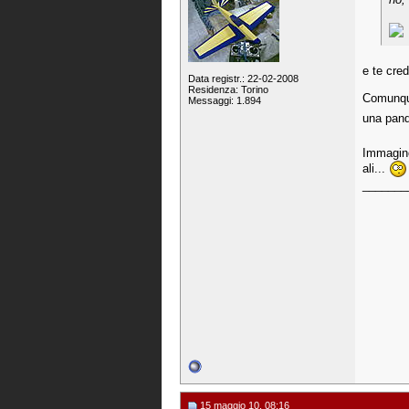
e te cre
Data registr.: 22-02-2008
Residenza: Torino
Comunque
Messaggi: 1.894
una pand
Immagino
ali...
_______
15 maggio 10, 08:16