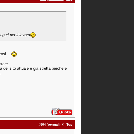
guri per il lavoro
così...
rare.
del sito attuale è già stretta perché è
.
#
504
(
permalink
)
Top