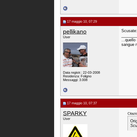
17 maggio 10, 07:29
pellikano
Scusate:
_______
User
...quell
sangue n
Data registr.: 22-03-2008
Residenza: Foligno
Messaggi: 3.008
17 maggio 10, 07:37
SPARKY
Citazi
User
Ori
Scu