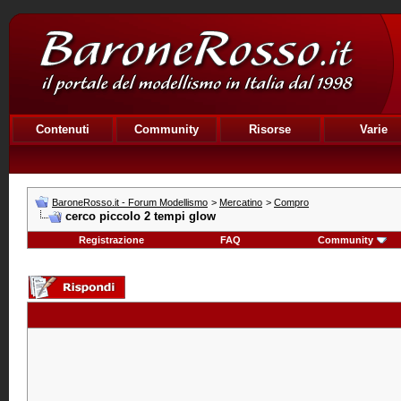
Contenuti
Community
Risorse
Varie
BaroneRosso.it - Forum Modellismo
>
Mercatino
>
Compro
cerco piccolo 2 tempi glow
Registrazione
FAQ
Community