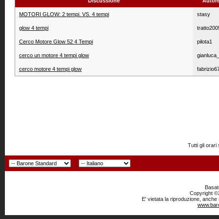
Discussione
Autor
MOTORI GLOW: 2 tempi. VS. 4 tempi
stasy
glow 4 tempi
tratto200
Cerco Motore Glow 52 4 Tempi
pilota1
cerco un motore 4 tempi glow
gianluca
cerco motore 4 tempi glow
fabrizio6
Tutti gli or
Basato
Copyright ©2
E' vietata la riproduzione, anche
www.baro