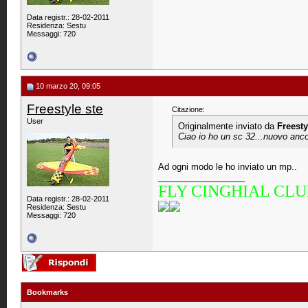
Data registr.: 28-02-2011
Residenza: Sestu
Messaggi: 720
10 marzo 20, 09:05
Freestyle ste
Citazione:
User
Originalmente inviato da
Freesty
Ciao io ho un sc 32...nuovo ancor
Ad ogni modo le ho inviato un mp..
__________________
FLY CINGHIAL CL
Data registr.: 28-02-2011
Residenza: Sestu
Messaggi: 720
Bookmarks