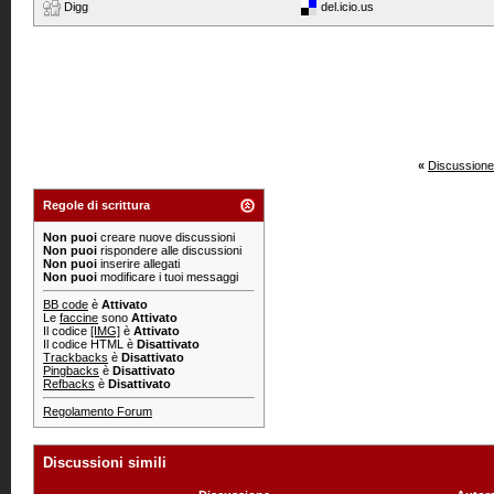
Digg
del.icio.us
«
Discussione
Regole di scrittura
Non puoi
creare nuove discussioni
Non puoi
rispondere alle discussioni
Non puoi
inserire allegati
Non puoi
modificare i tuoi messaggi
BB code
è
Attivato
Le
faccine
sono
Attivato
Il codice
[IMG]
è
Attivato
Il codice HTML è
Disattivato
Trackbacks
è
Disattivato
Pingbacks
è
Disattivato
Refbacks
è
Disattivato
Regolamento Forum
Discussioni simili