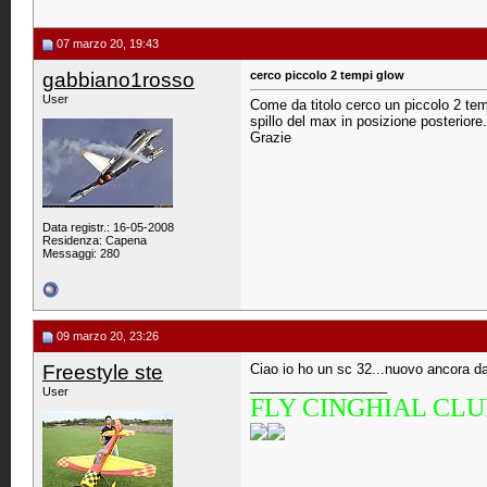
07 marzo 20, 19:43
gabbiano1rosso
cerco piccolo 2 tempi glow
User
Come da titolo cerco un piccolo 2 temp
spillo del max in posizione posteriore.
Grazie
Data registr.: 16-05-2008
Residenza: Capena
Messaggi: 280
09 marzo 20, 23:26
Freestyle ste
Ciao io ho un sc 32...nuovo ancora da 
__________________
User
FLY CINGHIAL CL