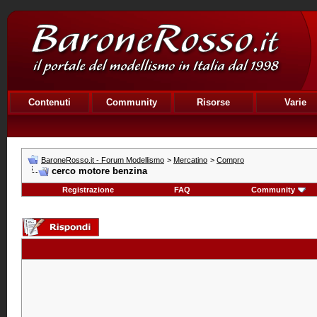
Contenuti
Community
Risorse
Varie
BaroneRosso.it - Forum Modellismo
>
Mercatino
>
Compro
cerco motore benzina
Registrazione
FAQ
Community