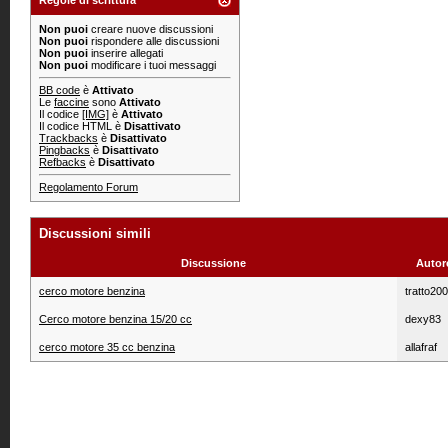
Regole di scrittura
Non puoi
creare nuove discussioni
Non puoi
rispondere alle discussioni
Non puoi
inserire allegati
Non puoi
modificare i tuoi messaggi
BB code
è
Attivato
Le
faccine
sono
Attivato
Il codice
[IMG]
è
Attivato
Il codice HTML è
Disattivato
Trackbacks
è
Disattivato
Pingbacks
è
Disattivato
Refbacks
è
Disattivato
Regolamento Forum
Discussioni simili
Discussione
Autor
cerco motore benzina
tratto20
Cerco motore benzina 15/20 cc
dexy83
cerco motore 35 cc benzina
allafraf