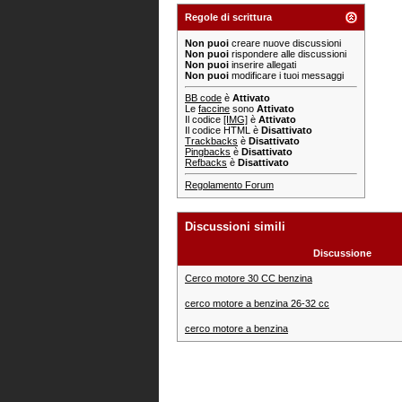
Regole di scrittura
Non puoi
creare nuove discussioni
Non puoi
rispondere alle discussioni
Non puoi
inserire allegati
Non puoi
modificare i tuoi messaggi
BB code
è
Attivato
Le
faccine
sono
Attivato
Il codice
[IMG]
è
Attivato
Il codice HTML è
Disattivato
Trackbacks
è
Disattivato
Pingbacks
è
Disattivato
Refbacks
è
Disattivato
Regolamento Forum
Discussioni simili
Discussione
Cerco motore 30 CC benzina
cerco motore a benzina 26-32 cc
cerco motore a benzina