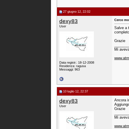
27 giugno 12, 22:02
dexy83
Cerco mot
User
Salve a 
completo
Grazie
_______
Mi aveva
www.atmo
Data registr.: 18-12-2008
Residenza: ragusa
Messaggi: 963
10 luglio 12, 22:37
dexy83
Ancora i
Aggiungo
User
Grazie
_______
Mi aveva
www.atmo