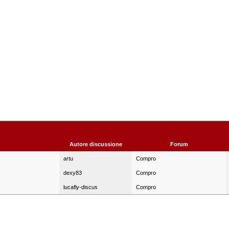
Autore discussione
Forum
artu
Compro
dexy83
Compro
lucafly-discus
Compro