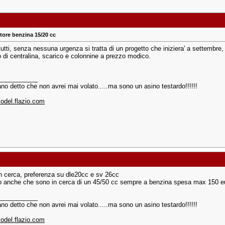
ore benzina 15/20 cc
tutti, senza nessuna urgenza si tratta di un progetto che iniziera' a settembr
 di centralina, scarico e colonnine a prezzo modico.
___________
no detto che non avrei mai volato.....ma sono un asino testardo!!!!!!
del.flazio.com
n cerca, preferenza su dle20cc e sv 26cc
 anche che sono in cerca di un 45/50 cc sempre a benzina spesa max 150 e
___________
no detto che non avrei mai volato.....ma sono un asino testardo!!!!!!
del.flazio.com