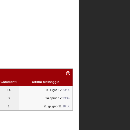
Commenti
Ultimo Messaggio
14
05 luglio 12
23:09
3
14 aprile 12
23:42
1
28 giugno 11
16:50