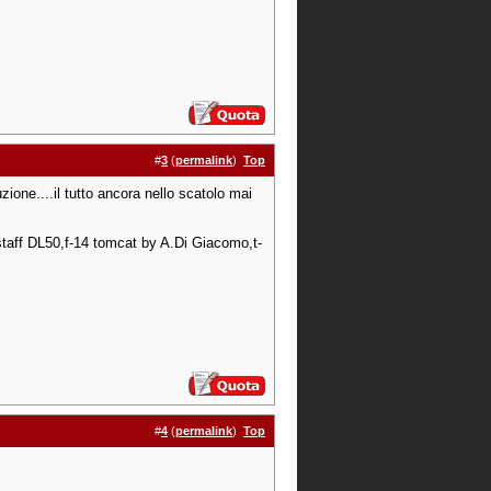
#
3
(
permalink
)
Top
ione....il tutto ancora nello scatolo mai
aff DL50,f-14 tomcat by A.Di Giacomo,t-
#
4
(
permalink
)
Top