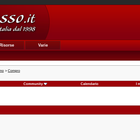
Risorse
Varie
ino
>
Compro
Community
Calendario
I 