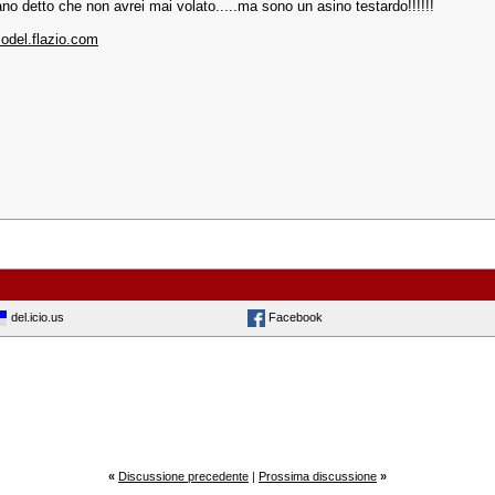
no detto che non avrei mai volato.....ma sono un asino testardo!!!!!!
del.flazio.com
del.icio.us
Facebook
«
Discussione precedente
|
Prossima discussione
»