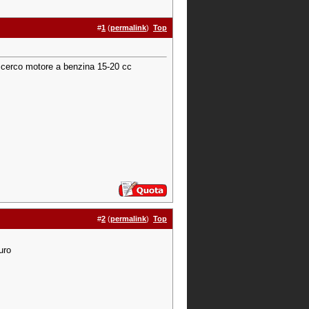
#
1
(
permalink
)
Top
e, cerco motore a benzina 15-20 cc
#
2
(
permalink
)
Top
uro