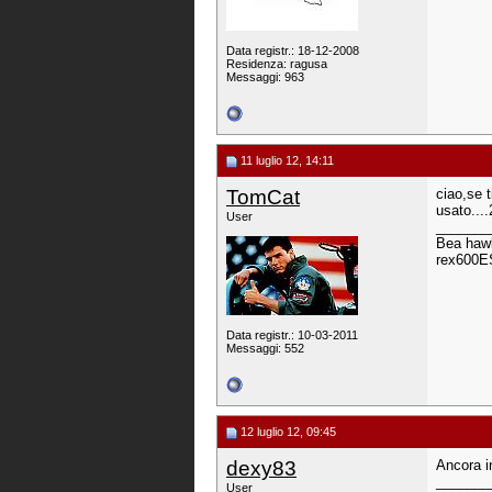
Data registr.: 18-12-2008
Residenza: ragusa
Messaggi: 963
11 luglio 12, 14:11
TomCat
ciao,se t
usato....
User
_______
Bea hawk
rex600ES
Data registr.: 10-03-2011
Messaggi: 552
12 luglio 12, 09:45
dexy83
Ancora i
_______
User