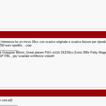
i interessa ho un mvvs 26cc con scarico originale e scarico bisson per riproduz
250 euro spedito....ciao
___________
 Graupner 90mm,,Great planes Pitt's m12s DLE55cc,Extra 300s Patty Wagst
P FBL...piu' svariate schifezze volanti!
n cerca😊
___________